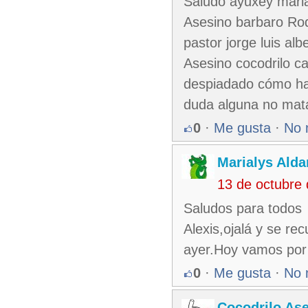
Saludo ayuxey maria
Asesino barbaro Rodo
pastor jorge luis alb
Asesino cocodrilo c
despiadado cómo ha
duda alguna no ma
0
·
Me gusta
·
No 
Marialys Alda
13 de octubre
Saludos para todos
Alexis,ojalá y se re
ayer.Hoy vamos por
0
·
Me gusta
·
No 
Cocodrilo As