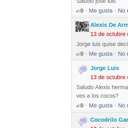
Saludo jose luis
0
·
Me gusta
·
No 
Alexis De Ar
13 de octubre
Jorge luis quise de
0
·
Me gusta
·
No 
Jorge Luis
13 de octubre
Saludo Alexis herma
ves a los cocos?
0
·
Me gusta
·
No 
Cocodrilo Ga