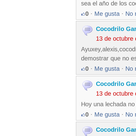
sea el año de los co
0
·
Me gusta
·
No 
Cocodrilo Ga
13 de octubre
Ayuxey,alexis,coco
demostrar que no e
0
·
Me gusta
·
No 
Cocodrilo Ga
13 de octubre
Hoy una lechada no
0
·
Me gusta
·
No 
Cocodrilo Ga