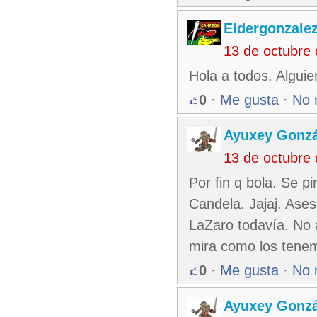
Eldergonzale
13 de octubre
Hola a todos. Algui
0
·
Me gusta
·
No 
Ayuxey Gonzá
13 de octubre
Por fin q bola. Se p
Candela. Jajaj. Asesi
LaZaro todavía. No 
mira como los tenem
0
·
Me gusta
·
No 
Ayuxey Gonzá