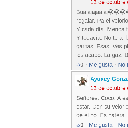
12 de octubre
Buajajajaajaj😝😝😝
regalar. Pa el velor
Y cada día. Menos fa
Y todavía. No te a l
gatitas. Esas. Ves p
les acabo. La gaz. B
0
·
Me gusta
·
No 
Ayuxey Gonzá
12 de octubre
Señores. Coco. A es
estar. Con su velorio
de el no. Es haters
0
·
Me gusta
·
No 