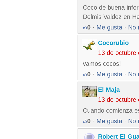
Coco de buena infor
Delmis Valdez en Hai
0
·
Me gusta
·
No 
Cocorubio
13 de octubre
vamos cocos!
0
·
Me gusta
·
No 
El Maja
13 de octubre
Cuando comienza est
0
·
Me gusta
·
No 
Robert El Gu