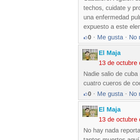
techos, cuidate y pr
una enfermedad pulm
expuesto a este ele
0
·
Me gusta
·
No 
El Maja
13 de octubre
Nadie salio de cuba
cuatro cueros de co
0
·
Me gusta
·
No 
El Maja
13 de octubre
No hay nada report
tantos muertos aquí