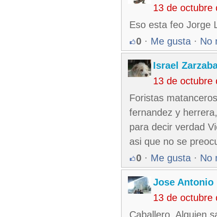
13 de octubre
Eso esta feo Jorge Lu
0
·
Me gusta
·
No 
Israel Zarzab
13 de octubre
Foristas matanceros
fernandez y herrera,
para decir verdad Vi
asi que no se preocu
0
·
Me gusta
·
No 
Jose Antonio 
13 de octubre
Caballero. Alguien s