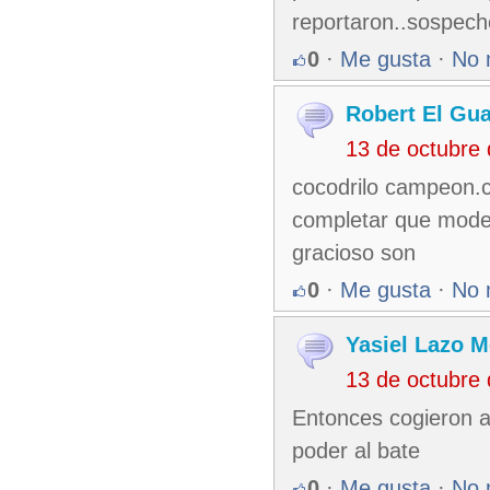
reportaron..sospecho
0
·
Me gusta
·
No 
Robert El Gu
13 de octubre
cocodrilo campeon.co
completar que modes
gracioso son
0
·
Me gusta
·
No 
Yasiel Lazo 
13 de octubre
Entonces cogieron a 
poder al bate
0
·
Me gusta
·
No 