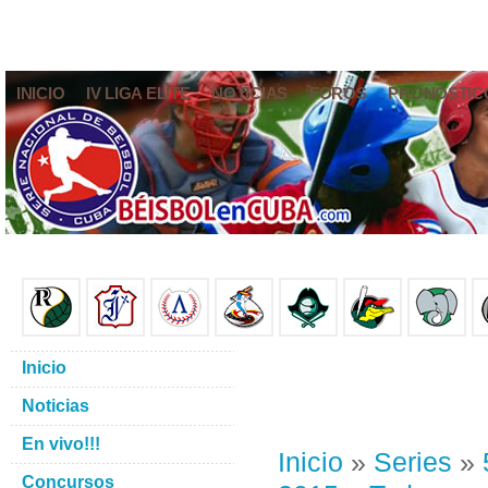
INICIO
IV LIGA ELITE
NOTICIAS
FOROS
PRONÓSTIC
Inicio
Noticias
En vivo!!!
Inicio
»
Series
»
Concursos