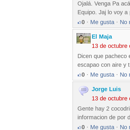
Ojalá. Venga Pa acá.
Equipo. Jaj lo voy a
0
·
Me gusta
·
No 
El Maja
13 de octubre
Dicen que pacheco e
escapao con aire y 
0
·
Me gusta
·
No 
Jorge Luis
13 de octubre
Gente hay 2 cocodril
informacion de por d
0
·
Me gusta
·
No 