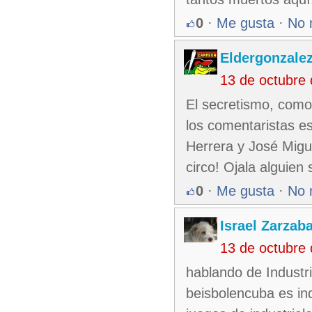
0
·
Me gusta
·
No 
Eldergonzale
13 de octubre
El secretismo, como
los comentaristas e
Herrera y José Migue
circo! Ojala alguien 
0
·
Me gusta
·
No 
Israel Zarzab
13 de octubre
hablando de Industri
beisbolencuba es ind