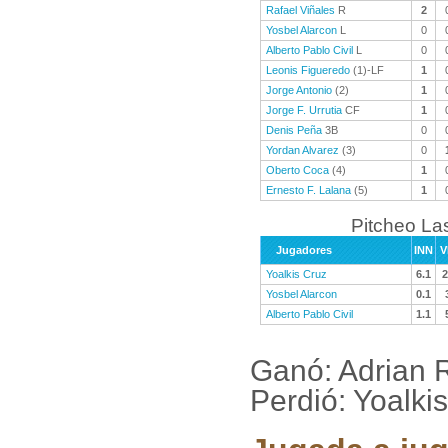
Rafael Viñales
R
2
Yosbel Alarcon
L
0
Alberto Pablo Civil
L
0
Leonis Figueredo
(1)-LF
1
Jorge Antonio
(2)
1
Jorge F. Urrutia
CF
1
Denis Peña
3B
0
Yordan Alvarez
(3)
0
Oberto Coca
(4)
1
Ernesto F. Lalana
(5)
1
Pitcheo La
Jugadores
INN
V
Yoalkis Cruz
6.1
2
Yosbel Alarcon
0.1
Alberto Pablo Civil
1.1
Ganó: Adrian 
Perdió: Yoalk