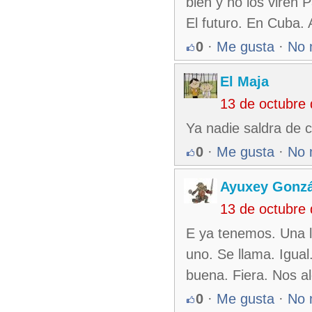
bien y no los viren 
El futuro. En Cuba. 
0
·
Me gusta
·
No 
El Maja
13 de octubre
Ya nadie saldra de 
0
·
Me gusta
·
No 
Ayuxey Gonzá
13 de octubre
E ya tenemos. Una l
uno. Se llama. Igua
buena. Fiera. Nos ale
0
·
Me gusta
·
No 