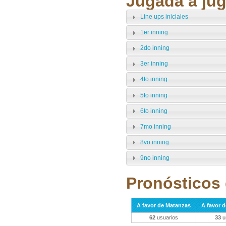
Jugada a jug
Line ups iniciales
1er inning
2do inning
3er inning
4to inning
5to inning
6to inning
7mo inning
8vo inning
9no inning
Pronósticos 
A favor de Matanzas
A favor 
62
usuarios
33
u