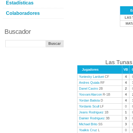
Estadísticas
E
Colaboradores
LAS 
MAT
Buscador
Las Tunas 
Jugadores
VB
Yuniesky Larduet
CF
4
Andres Quiala
RF
4
Danel Castro
2B
2
Yosvani Alarcon
R-1B
4
Yordan Batista
D
4
Yordanis Scull
LF
0
Jeans Rodriguez
1B
1
Dainier Rodriguez
3B
3
Michael Brito
SS
3
Yoalkis Cruz
L
0