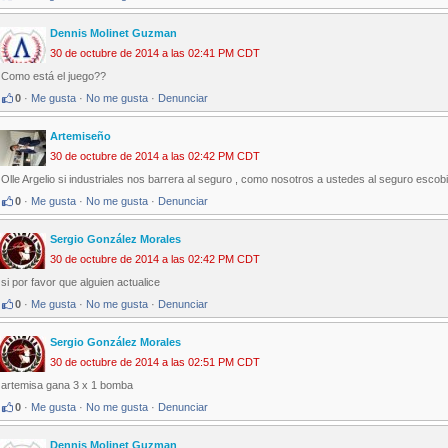
Dennis Molinet Guzman
30 de octubre de 2014 a las 02:41 PM CDT
Como está el juego??
0
·
Me gusta
·
No me gusta
·
Denunciar
Artemiseño
30 de octubre de 2014 a las 02:42 PM CDT
Olle Argelio si industriales nos barrera al seguro , como nosotros a ustedes al seguro escob
0
·
Me gusta
·
No me gusta
·
Denunciar
Sergio González Morales
30 de octubre de 2014 a las 02:42 PM CDT
si por favor que alguien actualice
0
·
Me gusta
·
No me gusta
·
Denunciar
Sergio González Morales
30 de octubre de 2014 a las 02:51 PM CDT
artemisa gana 3 x 1 bomba
0
·
Me gusta
·
No me gusta
·
Denunciar
Dennis Molinet Guzman