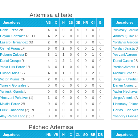
Artemisa al bate
Jugadores
VB
C
H
2B
3B
HR
CI
E
Jugadores
Denis Fritze
2B
4
0
0
0
0
0
0
0
Yuniesky Lardue
Dayan Gonzalez
RF-LF
4
2
2
0
0
0
0
0
Andres Quiala
R
Lazaro Hernandez
3B
2
0
0
0
0
0
0
0
Yordanis Alarcon
Osmel Fraga
LF
5
0
2
0
0
0
1
0
Yordan Batista
D
Roberto Zulueta
D
3
1
1
0
0
0
1
0
Yosvani Alarcon
Dariel Crespo
R
4
1
2
1
0
0
0
0
Danel Castro
2B
Yanio Luis Perez
1B
3
0
1
0
0
0
0
0
Yordan Alvarez
1
Diosbel Arias
SS
4
0
1
1
0
0
2
0
Michael Brito
SS
Victor Muñoz
CF
2
0
0
0
0
0
0
0
Jorge F. Urrutia
Yulieski Gonzalez
L
0
0
0
0
0
0
0
0
Darien Nuñez
L
Yunieski Garcia
L
0
0
0
0
0
0
0
0
Yadier Hechavar
Yhosvani Peñalver
(1)
1
0
0
0
0
0
0
0
Jorge Antonio
(A
Maldiel Perez
2B
0
0
0
0
0
0
0
0
Liosmany Falco
Erick Canadano
(2)-RF
0
0
0
0
0
0
0
0
Carlos Juan Vie
Alay Rafael Lago
(3)-D
0
0
0
0
0
0
0
0
Yoandrys Gonza
Pitcheo Artemisa
Jugadores
INN
VB
H
C
CL
SO
BB
DB
Jugadores