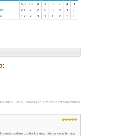
5.0
18
4
3
3
7
4
1
ria
2.1
7
2
0
0
0
3
0
ra
1.2
7
3
1
1
2
1
0
o:
temisa
:
5.0
de
5.0
basado en
1
votos en
29
comentarios.
el oriente podran contra los muchahcos de artemisa.