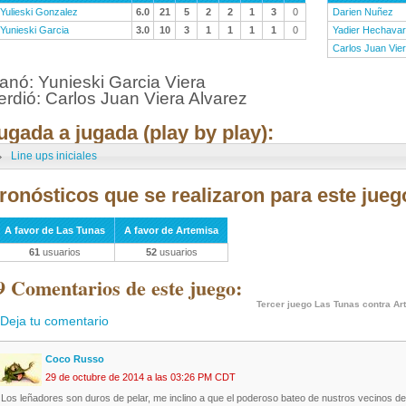
Yulieski Gonzalez
6.0
21
5
2
2
1
3
0
Darien Nuñez
Yunieski Garcia
3.0
10
3
1
1
1
1
0
Yadier Hechavar
Carlos Juan Vie
anó: Yunieski Garcia Viera
erdió: Carlos Juan Viera Alvarez
ugada a jugada (play by play):
Line ups iniciales
ronósticos que se realizaron para este jueg
A favor de Las Tunas
A favor de Artemisa
61
usuarios
52
usuarios
9 Comentarios de este juego:
Tercer juego Las Tunas contra Ar
Deja tu comentario
Coco Russo
29 de octubre de 2014 a las 03:26 PM CDT
Los leñadores son duros de pelar, me inclino a que el poderoso bateo de nustros vecinos d