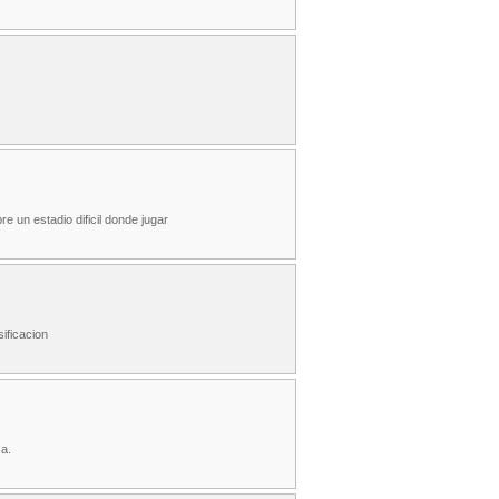
e un estadio dificil donde jugar
sificacion
a.