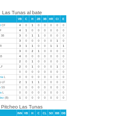
Las Tunas al bate
VB
C
H
2B
3B
HR
CI
E
t
CF
4
0
1
0
0
0
0
0
F
4
1
0
0
0
0
0
0
3B
3
0
1
1
0
0
0
0
3
0
0
0
0
0
1
0
R
3
1
1
0
0
1
1
1
3
0
2
1
0
0
0
0
B
4
0
0
0
0
0
0
0
2
0
1
0
0
0
0
0
LF
2
0
1
0
0
0
1
0
0
0
0
0
0
0
0
0
ria
L
0
0
0
0
0
0
0
0
)-LF
2
1
1
1
0
0
0
0
n
SS
0
0
0
0
0
0
0
0
ra
L
0
0
0
0
0
0
0
0
lez
(B)
1
0
0
0
0
0
0
0
Pitcheo Las Tunas
INN
VB
H
C
CL
SO
BB
DB