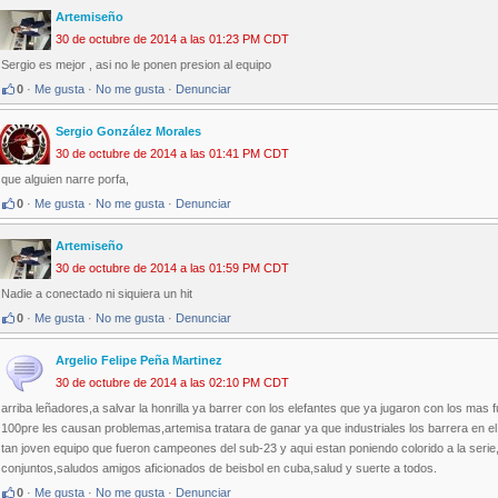
Artemiseño
30 de octubre de 2014 a las 01:23 PM CDT
Sergio es mejor , asi no le ponen presion al equipo
0
·
Me gusta
·
No me gusta
·
Denunciar
Sergio González Morales
30 de octubre de 2014 a las 01:41 PM CDT
que alguien narre porfa,
0
·
Me gusta
·
No me gusta
·
Denunciar
Artemiseño
30 de octubre de 2014 a las 01:59 PM CDT
Nadie a conectado ni siquiera un hit
0
·
Me gusta
·
No me gusta
·
Denunciar
Argelio Felipe Peña Martinez
30 de octubre de 2014 a las 02:10 PM CDT
arriba leñadores,a salvar la honrilla ya barrer con los elefantes que ya jugaron con los mas
100pre les causan problemas,artemisa tratara de ganar ya que industriales los barrera en el l
tan joven equipo que fueron campeones del sub-23 y aqui estan poniendo colorido a la seri
conjuntos,saludos amigos aficionados de beisbol en cuba,salud y suerte a todos.
0
·
Me gusta
·
No me gusta
·
Denunciar