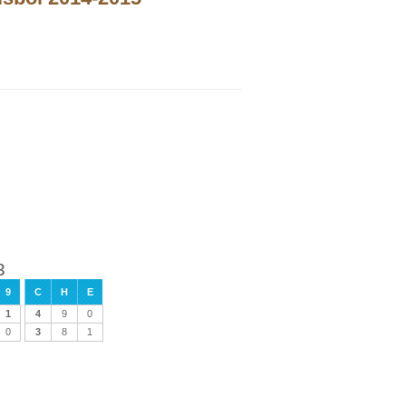
3
9
C
H
E
1
4
9
0
0
3
8
1