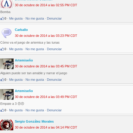
30 de octubre de 2014 a las 02:55 PM CDT
Bomba
0
·
Me gusta
·
No me gusta
·
Denunciar
Carballo
30 de octubre de 2014 a las 03:23 PM CDT
Cómo va el juego de artemisa y las tunas
0
·
Me gusta
·
No me gusta
·
Denunciar
Artemiseño
30 de octubre de 2014 a las 03:45 PM CDT
Alguien puede ser tan amable y narrar el juego
0
·
Me gusta
·
No me gusta
·
Denunciar
Artemiseño
30 de octubre de 2014 a las 03:49 PM CDT
Empate a 3 😠😠
0
·
Me gusta
·
No me gusta
·
Denunciar
Sergio González Morales
30 de octubre de 2014 a las 04:14 PM CDT