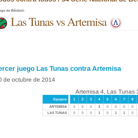
ego de Béisbol
:
Las Tunas vs Artemisa
ercer juego Las Tunas contra Artemisa
0 de octubre de 2014
Artemisa 4, Las Tunas 
Equipos
1
2
3
4
5
6
7
8
ARTEMISA
0
0
0
3
0
0
0
0
LAS TUNAS
0
0
0
1
0
1
1
0