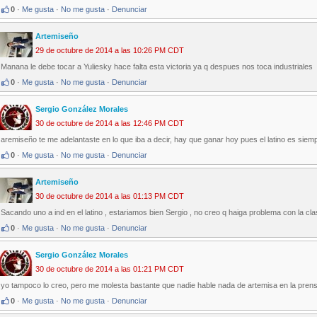
0
·
Me gusta
·
No me gusta
·
Denunciar
Artemiseño
29 de octubre de 2014 a las 10:26 PM CDT
Manana le debe tocar a Yuliesky hace falta esta victoria ya q despues nos toca industriales
0
·
Me gusta
·
No me gusta
·
Denunciar
Sergio González Morales
30 de octubre de 2014 a las 12:46 PM CDT
aremiseño te me adelantaste en lo que iba a decir, hay que ganar hoy pues el latino es siempr
0
·
Me gusta
·
No me gusta
·
Denunciar
Artemiseño
30 de octubre de 2014 a las 01:13 PM CDT
Sacando uno a ind en el latino , estariamos bien Sergio , no creo q haiga problema con la cla
0
·
Me gusta
·
No me gusta
·
Denunciar
Sergio González Morales
30 de octubre de 2014 a las 01:21 PM CDT
yo tampoco lo creo, pero me molesta bastante que nadie hable nada de artemisa en la prens
0
·
Me gusta
·
No me gusta
·
Denunciar