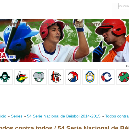
usuario
FOROS
PRONÓSTICOS
EN VIVO
CONTACTO
H
icio
»
Series
»
54 Serie Nacional de Béisbol 2014-2015
»
Todos contra
odos contra todos / 54 Serie Nacional de Bé