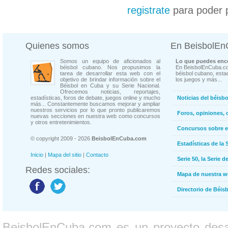
registrate
para poder 
Quienes somos
En BeisbolE
Somos un equipo de aficionados al
Lo que puedes enco
béisbol cubano. Nos propusimos la
En BeisbolEnCuba.co
tarea de desarrollar esta web con el
béisbol cubano, estad
objetivo de brindar información sobre el
los juegos y más...
Béisbol en Cuba y su Serie Nacional.
Ofrecemos noticias, reportajes,
estadísticas, foros de debate, juegos online y mucho
Noticias del béisb
más... Constantemente buscamos mejorar y ampliar
nuestros servicios por lo que pronto publicaremos
Foros, opiniones, 
nuevas secciones en nuestra web como concursos
y otros entretenimientos.
Concursos sobre e
© copyright 2009 - 2026
BeisbolEnCuba.com
Estadísticas de la 
Inicio
|
Mapa del sitio
|
Contacto
Serie 50, la Serie d
Redes sociales:
Mapa de nuestra 
Directorio de Béi
BeisbolEnCuba.com es un proyecto desarr