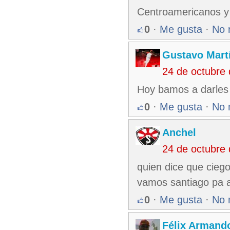
Centroamericanos y 
0
·
Me gusta
·
No 
Gustavo Mart
24 de octubre
Hoy bamos a darles
0
·
Me gusta
·
No 
Anchel
24 de octubre
quien dice que ciego
vamos santiago pa a
0
·
Me gusta
·
No 
Félix Armando