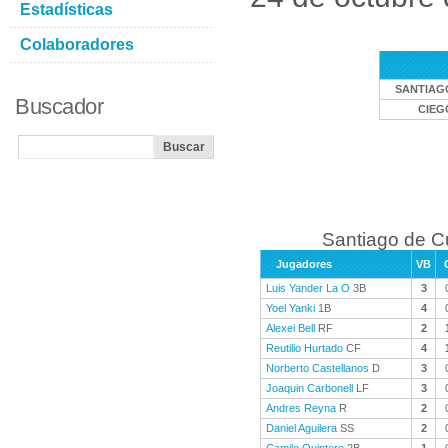
Estadísticas
Colaboradores
SANTIAG
Buscador
CIEG
Santiago de C
Jugadores
VB
Luis Yander La O
3B
3
Yoel Yanki
1B
4
Alexei Bell
RF
2
Reutilio Hurtado
CF
4
Norberto Castellanos
D
3
Joaquin Carbonell
LF
3
Andres Reyna
R
2
Daniel Aguilera
SS
2