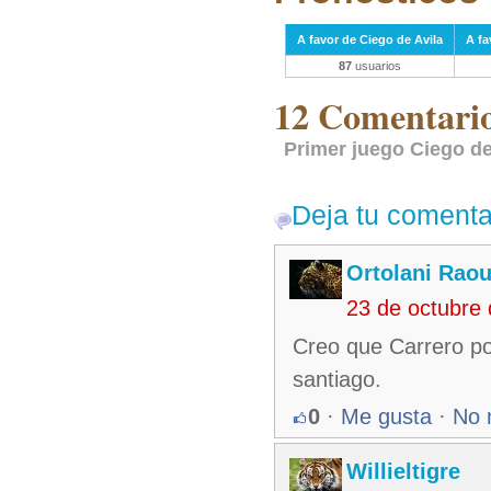
A favor de Ciego de Avila
A fa
87
usuarios
12 Comentarios
Primer juego Ciego de
Deja tu comenta
Ortolani Raou
23 de octubre
Creo que Carrero po
santiago.
0
·
Me gusta
·
No 
Willieltigre