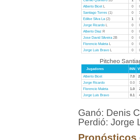
Camilo Quintero
2B
1
Alberto Bicet
L
0
Santiago Torres
(1)
0
Edilse Silva La
(2)
1
Jorge Ricardo
L
0
Alberto Diaz
R
0
Jose David Silveira
2B
0
Florencio Maleta
L
0
Jorge Luis Bravo
L
0
Pitcheo Santi
Jugadores
INN
V
Alberto Bicet
7.0
2
Jorge Ricardo
0.0
Florencio Maleta
1.0
Jorge Luis Bravo
0.1
Ganó: Denis C
Perdió: Jorge 
Pronósticos 