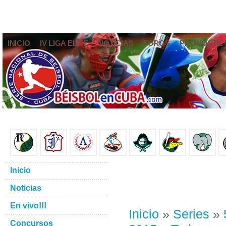
INICIO
IV LIGA ELITE
NOTICIAS
FOROS
PRONÓSTIC
Inicio
Noticias
En vivo!!!
Inicio
»
Series
»
Concursos