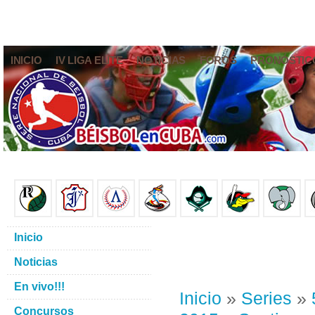
INICIO
IV LIGA ELITE
NOTICIAS
FOROS
PRONÓSTIC
Inicio
Noticias
En vivo!!!
Inicio
»
Series
»
Concursos