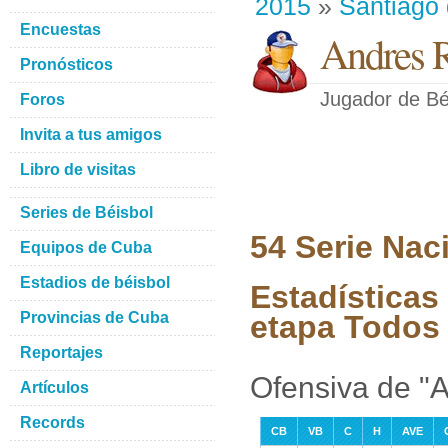
2015
»
Santiago
Encuestas
Andres 
Pronósticos
Jugador de Bé
Foros
Invita a tus amigos
Libro de visitas
Series de Béisbol
54 Serie Nac
Equipos de Cuba
Estadios de béisbol
Estadísticas
Provincias de Cuba
etapa Todos 
Reportajes
Ofensiva de "
Artículos
Records
CB
VB
C
H
AVE