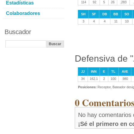
Estadísticas
114
92
5
26
.283
Colaboradores
SH
SF
DB
BB
SO
3
4
4
11
10
Buscador
Defensiva de 
JJ
INN
E
TL
AVE
34
162.1
2
100
.980
Posiciones:
Receptor, Bateador desi
0 Comentarios
No hay comentarios
¡Sé el primero en 