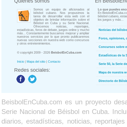
Quienes somos
En BeisbolE
Somos un equipo de aficionados al
Lo que puedes enco
béisbol cubano. Nos propusimos la
En BeisbolEnCuba.co
tarea de desarrollar esta web con el
béisbol cubano, estad
objetivo de brindar información sobre el
los juegos y más...
Béisbol en Cuba y su Serie Nacional.
Ofrecemos noticias, reportajes,
estadísticas, foros de debate, juegos online y mucho
Noticias del béisb
más... Constantemente buscamos mejorar y ampliar
nuestros servicios por lo que pronto publicaremos
Foros, opiniones, 
nuevas secciones en nuestra web como concursos
y otros entretenimientos.
Concursos sobre e
© copyright 2009 - 2026
BeisbolEnCuba.com
Estadísticas de la 
Inicio
|
Mapa del sitio
|
Contacto
Serie 50, la Serie d
Redes sociales:
Mapa de nuestra 
Directorio de Béi
BeisbolEnCuba.com es un proyecto desarr
Serie Nacional de Béisbol en Cuba. Inclui
diarios, estadísticas, noticias, report