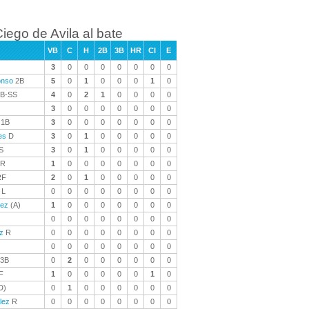
iego de Avila al bate
VB
C
H
2B
3B
HR
CI
E
3
0
0
0
0
0
0
0
onso
2B
5
0
1
0
0
0
1
0
B-SS
4
0
2
1
0
0
0
0
3
0
0
0
0
0
0
0
1B
3
0
0
0
0
0
0
0
es
D
3
0
1
0
0
0
0
0
S
3
0
1
0
0
0
0
0
R
1
0
0
0
0
0
0
0
F
2
0
1
0
0
0
0
0
L
0
0
0
0
0
0
0
0
nez
(A)
1
0
0
0
0
0
0
0
0
0
0
0
0
0
0
0
z
R
0
0
0
0
0
0
0
0
0
0
0
0
0
0
0
0
-3B
0
2
0
0
0
0
0
0
F
1
0
0
0
0
0
1
0
D)
0
1
0
0
0
0
0
0
lez
R
0
0
0
0
0
0
0
0