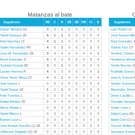
Matanzas al bate
C
Jugadores
VB
C
H
2B
3B
HR
CI
E
Jugadores
Dainer Moreira
SS
3
0
1
0
0
0
0
0
Luis Robert
LF
Yasiel Santoya
1B
4
1
1
0
0
0
0
0
Jose Ramon Alf
Ariel Sanchez
LF
4
1
1
0
0
0
0
0
Raul Gonzalez
3
Yadiel Hernandez
RF
4
0
2
0
0
0
1
0
Yoelvis Fiss
CF
Jose M. Fernandez
2B
3
0
0
0
0
0
0
1
Yorelvis Charles
Norel Gonzalez
D
4
0
0
0
0
0
1
0
Humberto Moral
Yurisbel Gracial
3B
3
0
1
0
0
0
0
0
Yorbis Borroto
S
Lazaro Herrera
R
4
0
0
0
0
0
0
1
Rudeldis Garcia
Victor Victor Mesa
CF
4
0
1
0
0
0
0
0
Jose A. Garcia
R
Joel Suarez
L
0
0
0
0
0
0
0
0
Yander Guevara
Yariel Duque
1B
1
0
1
0
0
0
0
0
Alexander Jime
Felix Fuentes
L
0
0
0
0
0
0
0
0
Denis Castillo
L
Anibal Medina
2B
0
0
0
0
0
0
0
0
Osvaldo Vazque
Alexis Mulato
L
0
0
0
0
0
0
0
0
Yunier Cano
L
Yaniel Blanco
L
0
0
0
0
0
0
0
0
Daikel Leiva
(B)
Ramon Licor
L
0
0
0
0
0
0
0
0
Abdel Civil
(C)-L
Jose Amauri Noroña
(1)-2B
0
0
0
0
0
0
0
0
Gerson Molina
(
Jefferson Delgado
(2)-1B
0
0
0
0
0
0
0
0
Yasmany Gonza