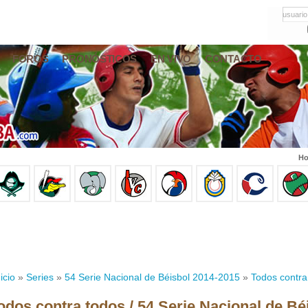
usuario
FOROS
PRONÓSTICOS
EN VIVO
CONTACTO
Ho
icio
»
Series
»
54 Serie Nacional de Béisbol 2014-2015
»
Todos contra
odos contra todos / 54 Serie Nacional de Bé