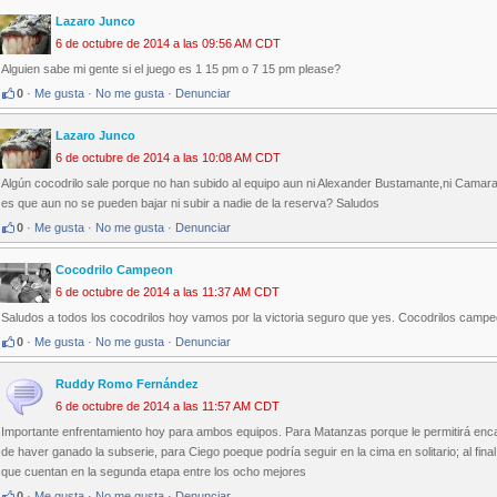
Lazaro Junco
6 de octubre de 2014 a las 09:56 AM CDT
Alguien sabe mi gente si el juego es 1 15 pm o 7 15 pm please?
0
·
Me gusta
·
No me gusta
·
Denunciar
Lazaro Junco
6 de octubre de 2014 a las 10:08 AM CDT
Algún cocodrilo sale porque no han subido al equipo aun ni Alexander Bustamante,ni Camara
es que aun no se pueden bajar ni subir a nadie de la reserva? Saludos
0
·
Me gusta
·
No me gusta
·
Denunciar
Cocodrilo Campeon
6 de octubre de 2014 a las 11:37 AM CDT
Saludos a todos los cocodrilos hoy vamos por la victoria seguro que yes. Cocodrilos camp
0
·
Me gusta
·
No me gusta
·
Denunciar
Ruddy Romo Fernández
6 de octubre de 2014 a las 11:57 AM CDT
Importante enfrentamiento hoy para ambos equipos. Para Matanzas porque le permitirá enc
de haver ganado la subserie, para Ciego poeque podría seguir en la cima en solitario; al fina
que cuentan en la segunda etapa entre los ocho mejores
0
·
Me gusta
·
No me gusta
·
Denunciar