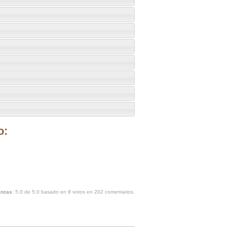
o:
anzas
:
5.0
de
5.0
basado en
8
votos en
202
comentarios.