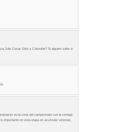
za,Julio Cesar Glez y Columbie? Si alguien sabe si
eón
aramarse en la cima del campeonato con la ventaja
l lo importante en esta etapa es acumular victorias,