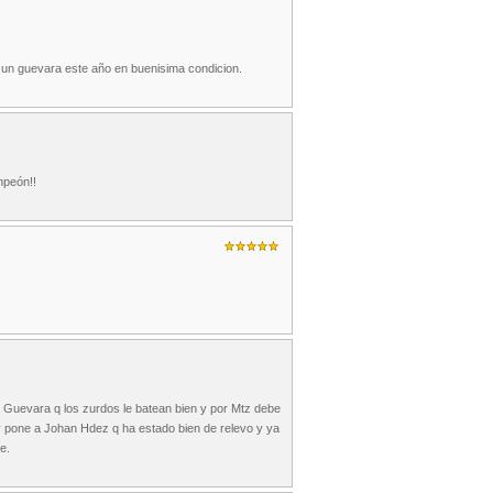
 un guevara este año en buenisima condicion.
mpeón!!
o Guevara q los zurdos le batean bien y por Mtz debe
 y pone a Johan Hdez q ha estado bien de relevo y ya
e.