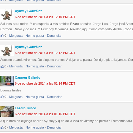
Ayuxey González
6 de octubre de 2014 a las 12:10 PM CDT
Saludos para todos. Y en especial a mis ambias lázaro asesino. Jorge Luis. Jorge josé Ant
Carmen. Rubio y de mas. Y Félix hoy te vamos. A likidar jajaj. Como esta todo. Arriba. Coco
0
·
Me gusta
·
No me gusta
·
Denunciar
Ayuxey González
6 de octubre de 2014 a las 12:12 PM CDT
Asesino cuando viremos. De ciego te vamos. A dejar una paleta. Del tigre pk te la james. C
0
·
Me gusta
·
No me gusta
·
Denunciar
Carmen Galindo
6 de octubre de 2014 a las 01:14 PM CDT
Buenas tardes
0
·
Me gusta
·
No me gusta
·
Denunciar
Lazaro Junco
6 de octubre de 2014 a las 01:16 PM CDT
A que hora es el juego asere? Ayuxey y q es de la vida de Jimmy se perdio? Tremenda talla le 
0
·
Me gusta
·
No me gusta
·
Denunciar