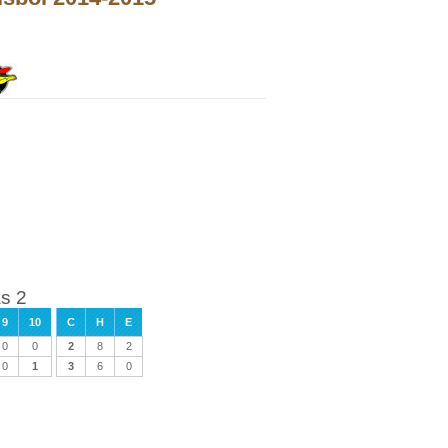
s 2
9
10
C
H
E
0
0
2
8
2
0
1
3
6
0