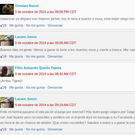
Ortolani Raoul
5 de octubre de 2014 a las 09:08 PM CDT
matanzas ya disparo sus mejores picher, hoy le toca a suarez o sosa, esta mejor ciego con
0
·
Me gusta
·
No me gusta
·
Denunciar
Lazaro Junco
6 de octubre de 2014 a las 08:06 AM CDT
Buenos dias mi gente. Vamos a ganar la serie a los muertos esos y caerle a tranca. Mtz ca
0
·
Me gusta
·
No me gusta
·
Denunciar
Félix Armando Quirós Tejeira
6 de octubre de 2014 a las 08:42 AM CDT
¡Arriba, Tigres!
0
·
Me gusta
·
No me gusta
·
Denunciar
Lazaro Junco
6 de octubre de 2014 a las 09:19 AM CDT
Felix mi herma pasame el sitio pa oír el juego por internet? Hoy buen juego seguro por Cieg
ser Joel Suarez pero no esta bien y prefiero ver si el profe leyó mi mensaje a su Facebook
es hora le de un chance de abridor. Que creen cocodrilos? Saludos a todos y a ganar la seri
0
·
Me gusta
·
No me gusta
·
Denunciar