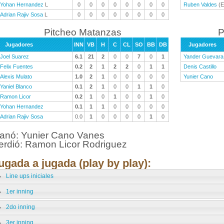
Yohan Hernandez
L
0
0
0
0
0
0
0
0
Ruben Valdes
(E
Adrian Rajiv Sosa
L
0
0
0
0
0
0
0
0
Pitcheo Matanzas
P
Jugadores
INN
VB
H
C
CL
SO
BB
DB
Jugadores
Joel Suarez
6.1
21
2
0
0
7
0
1
Yander Guevara
Felix Fuentes
0.2
2
1
2
2
0
1
1
Denis Castillo
Alexis Mulato
1.0
2
1
0
0
0
0
0
Yunier Cano
Yaniel Blanco
0.1
2
1
0
0
1
1
0
Ramon Licor
0.2
1
0
1
0
0
1
0
Yohan Hernandez
0.1
1
1
0
0
0
0
0
Adrian Rajiv Sosa
0.0
1
0
0
0
0
1
0
anó: Yunier Cano Vanes
erdió: Ramon Licor Rodriguez
ugada a jugada (play by play):
Line ups iniciales
1er inning
2do inning
3er inning