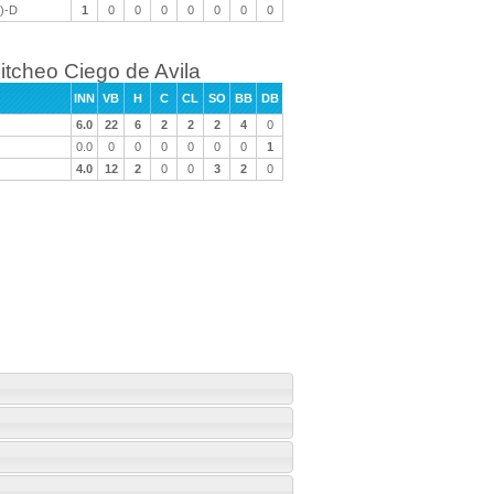
)-D
1
0
0
0
0
0
0
0
itcheo Ciego de Avila
INN
VB
H
C
CL
SO
BB
DB
6.0
22
6
2
2
2
4
0
0.0
0
0
0
0
0
0
1
4.0
12
2
0
0
3
2
0