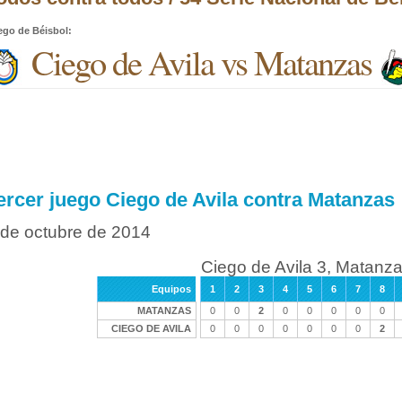
ego de Béisbol
:
Ciego de Avila vs Matanzas
ercer juego Ciego de Avila contra Matanzas
 de octubre de 2014
Ciego de Avila 3, Matanza
Equipos
1
2
3
4
5
6
7
8
MATANZAS
0
0
2
0
0
0
0
0
CIEGO DE AVILA
0
0
0
0
0
0
0
2