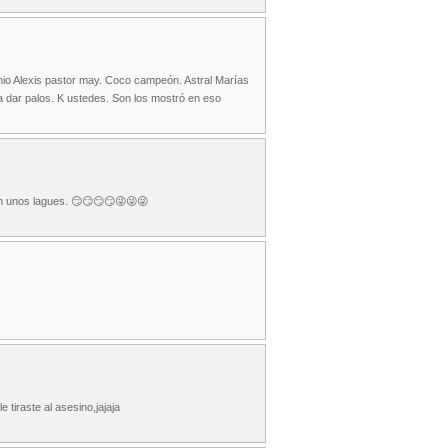
onio Alexis pastor may. Coco campeón. Astral Marías
 a dar palos. K ustedes. Son los mostró en eso
on unos lagues. 😏😏😏😏😜😜😜
tiraste al asesino,jajaja