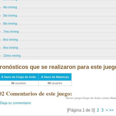
4to inning
5to inning
6to inning
7mo inning
8vo inning
9no inning
10mo inning
ronósticos que se realizaron para este jueg
A favor de Ciego de Avila
A favor de Matanzas
38
usuarios
69
usuarios
02 Comentarios de este juego:
Tercer juego Ciego de Avila contra Mat
Deja tu comentario
[Página 1 de 3]
2
3
>
>>