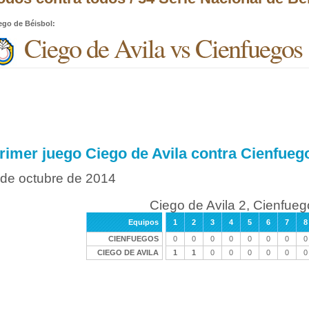
ego de Béisbol
:
Ciego de Avila vs Cienfuegos
rimer juego Ciego de Avila contra Cienfueg
 de octubre de 2014
Ciego de Avila 2, Cienfueg
Equipos
1
2
3
4
5
6
7
8
CIENFUEGOS
0
0
0
0
0
0
0
0
CIEGO DE AVILA
1
1
0
0
0
0
0
0