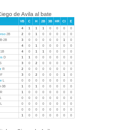
iego de Avila al bate
VB
C
H
2B
3B
HR
CI
E
4
1
1
1
0
0
0
0
onso
2B
2
0
1
0
0
0
0
0
B-2B
3
0
0
0
0
0
1
0
4
0
1
0
0
0
0
0
1B
4
0
1
1
0
0
0
0
es
D
1
1
0
0
0
0
0
0
S
3
0
2
0
0
0
0
0
z
R
2
0
0
0
0
0
0
0
F
3
0
2
0
0
0
1
0
ne
L
0
0
0
0
0
0
0
0
-3B
1
0
1
0
0
0
0
0
R
1
0
0
0
0
0
0
0
L
0
0
0
0
0
0
0
0
L
0
0
0
0
0
0
0
0
0
0
0
0
0
0
0
0
1
0
0
0
0
0
0
0