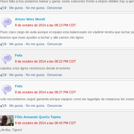
Hace falta q hoy podamos batear y ganar, estás subseries frente a ekipos débiles hay q ap
0
·
Me gusta
·
No me gusta
·
Denunciar
Arturo Veloz Morell
8 de octubre de 2014 a las 08:13 PM CDT
Pues claro ciego de avila aunque el equipo esta balanceado sin vladimir tendra que luchar p
buenos que noas ayuden a luchar y alla vamos mis tigres
0
·
Me gusta
·
No me gusta
·
Denunciar
Felix
8 de octubre de 2014 a las 08:22 PM CDT
saludos a los tigres victoriosos desde el exterior
0
·
Me gusta
·
No me gusta
·
Denunciar
Felix
8 de octubre de 2014 a las 08:27 PM CDT
solo necesitamos seguir ganando porque equipos como las lagartijas de matanzas les estan
0
·
Me gusta
·
No me gusta
·
Denunciar
Félix Armando Quirós Tejeira
8 de octubre de 2014 a las 08:43 PM CDT
¡Arriba, Tigres!