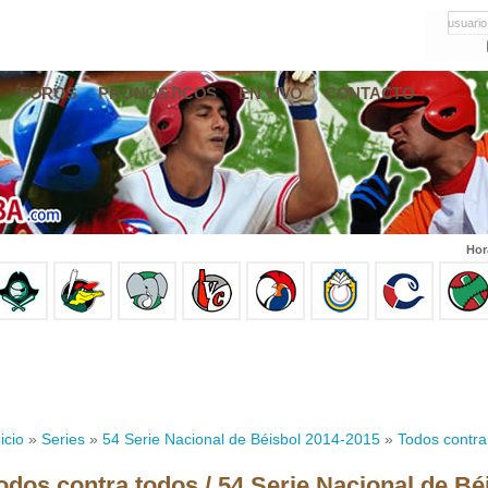
usuario
FOROS
PRONÓSTICOS
EN VIVO
CONTACTO
Hor
icio
»
Series
»
54 Serie Nacional de Béisbol 2014-2015
»
Todos contra
odos contra todos / 54 Serie Nacional de Bé