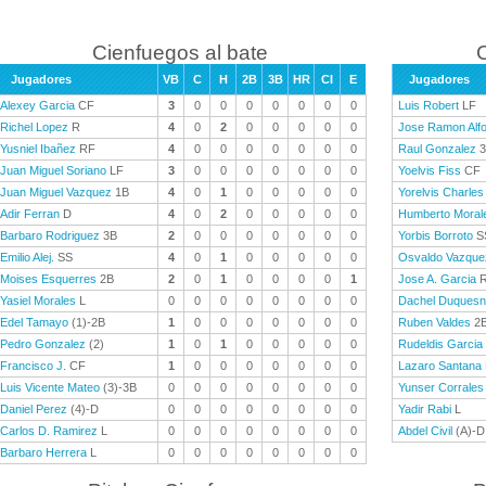
Cienfuegos al bate
C
Jugadores
VB
C
H
2B
3B
HR
CI
E
Jugadores
Alexey Garcia
CF
3
0
0
0
0
0
0
0
Luis Robert
LF
Richel Lopez
R
4
0
2
0
0
0
0
0
Jose Ramon Alf
Yusniel Ibañez
RF
4
0
0
0
0
0
0
0
Raul Gonzalez
3
Juan Miguel Soriano
LF
3
0
0
0
0
0
0
0
Yoelvis Fiss
CF
Juan Miguel Vazquez
1B
4
0
1
0
0
0
0
0
Yorelvis Charles
Adir Ferran
D
4
0
2
0
0
0
0
0
Humberto Moral
Barbaro Rodriguez
3B
2
0
0
0
0
0
0
0
Yorbis Borroto
S
Emilio Alej.
SS
4
0
1
0
0
0
0
0
Osvaldo Vazque
Moises Esquerres
2B
2
0
1
0
0
0
0
1
Jose A. Garcia
R
Yasiel Morales
L
0
0
0
0
0
0
0
0
Dachel Duques
Edel Tamayo
(1)-2B
1
0
0
0
0
0
0
0
Ruben Valdes
2B
Pedro Gonzalez
(2)
1
0
1
0
0
0
0
0
Rudeldis Garcia
Francisco J.
CF
1
0
0
0
0
0
0
0
Lazaro Santana
Luis Vicente Mateo
(3)-3B
0
0
0
0
0
0
0
0
Yunser Corrales
Daniel Perez
(4)-D
0
0
0
0
0
0
0
0
Yadir Rabi
L
Carlos D. Ramirez
L
0
0
0
0
0
0
0
0
Abdel Civil
(A)-D
Barbaro Herrera
L
0
0
0
0
0
0
0
0