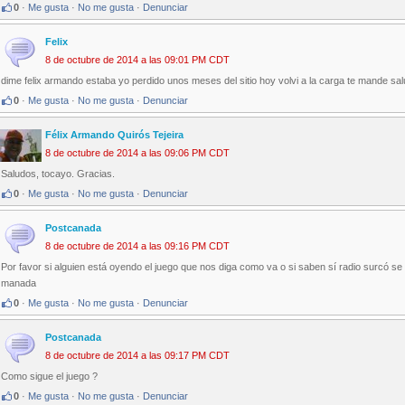
0
·
Me gusta
·
No me gusta
·
Denunciar
Felix
8 de octubre de 2014 a las 09:01 PM CDT
dime felix armando estaba yo perdido unos meses del sitio hoy volvi a la carga te mande sa
0
·
Me gusta
·
No me gusta
·
Denunciar
Félix Armando Quirós Tejeira
8 de octubre de 2014 a las 09:06 PM CDT
Saludos, tocayo. Gracias.
0
·
Me gusta
·
No me gusta
·
Denunciar
Postcanada
8 de octubre de 2014 a las 09:16 PM CDT
Por favor si alguien está oyendo el juego que nos diga como va o si saben sí radio surcó se 
manada
0
·
Me gusta
·
No me gusta
·
Denunciar
Postcanada
8 de octubre de 2014 a las 09:17 PM CDT
Como sigue el juego ?
0
·
Me gusta
·
No me gusta
·
Denunciar