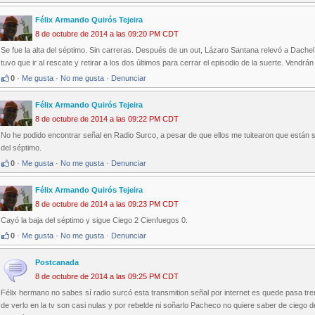
Félix Armando Quirós Tejeira
8 de octubre de 2014 a las 09:20 PM CDT
Se fue la alta del séptimo. Sin carreras. Después de un out, Lázaro Santana relevó a Dache
tuvo que ir al rescate y retirar a los dos últimos para cerrar el episodio de la suerte. Vendrá
0
·
Me gusta
·
No me gusta
·
Denunciar
Félix Armando Quirós Tejeira
8 de octubre de 2014 a las 09:22 PM CDT
No he podido encontrar señal en Radio Surco, a pesar de que ellos me tuitearon que están si
del séptimo.
0
·
Me gusta
·
No me gusta
·
Denunciar
Félix Armando Quirós Tejeira
8 de octubre de 2014 a las 09:23 PM CDT
Cayó la baja del séptimo y sigue Ciego 2 Cienfuegos 0.
0
·
Me gusta
·
No me gusta
·
Denunciar
Postcanada
8 de octubre de 2014 a las 09:25 PM CDT
Félix hermano no sabes sí radio surcó esta transmition señal por internet es quede pasa tre
de verlo en la tv son casi nulas y por rebelde ni soñarlo Pacheco no quiere saber de ciego 