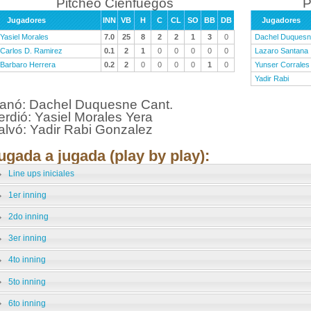
Pitcheo Cienfuegos
P
Jugadores
INN
VB
H
C
CL
SO
BB
DB
Jugadores
Yasiel Morales
7.0
25
8
2
2
1
3
0
Dachel Duques
Carlos D. Ramirez
0.1
2
1
0
0
0
0
0
Lazaro Santana
Barbaro Herrera
0.2
2
0
0
0
0
1
0
Yunser Corrales
Yadir Rabi
anó: Dachel Duquesne Cant.
erdió: Yasiel Morales Yera
alvó: Yadir Rabi Gonzalez
ugada a jugada (play by play):
Line ups iniciales
1er inning
2do inning
3er inning
4to inning
5to inning
6to inning