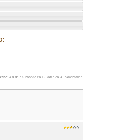
o:
uegos
:
4.8
de
5.0
basado en
12
votos en
39
comentarios.