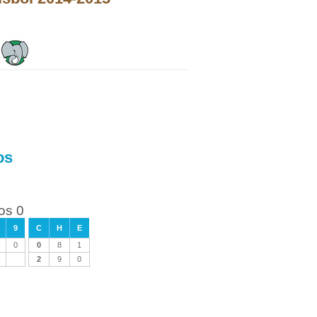
os
os 0
9
C
H
E
0
0
8
1
2
9
0