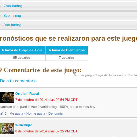
7mo inning
8vo inning
9no inning
ronósticos que se realizaron para este jueg
A favor de Ciego de Avila
A favor de Cienfuegos
95
usuarios
7
usuarios
9 Comentarios de este juego:
Primer juego Ciego de Avila contra Cienf
Deja tu comentario
Ortolani Raoul
7 de octubre de 2014 a las 02:54 PM CDT
tambien este partido vee favorido ciego 100%, por lo menos hoy.
0
·
Me gusta
·
No me gusta
·
Denunciar
Willieltigre
8 de octubre de 2014 a las 07:25 PM CDT