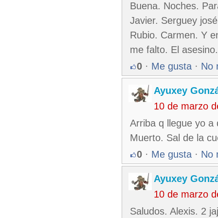
Buena. Noches. Para
Javier. Serguey josé
Rubio. Carmen. Y en
me falto. El asesino
0
·
Me gusta
·
No 
Ayuxey Gonzá
10 de marzo d
Arriba q llegue yo a 
Muerto. Sal de la c
0
·
Me gusta
·
No 
Ayuxey Gonzá
10 de marzo d
Saludos. Alexis. 2 ja