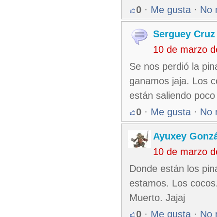
0
·
Me gusta
·
No 
Serguey Cruz
10 de marzo d
Se nos perdió la pin
ganamos jaja. Los c
están saliendo poco
0
·
Me gusta
·
No 
Ayuxey Gonzá
10 de marzo d
Donde están los pin
estamos. Los cocos.
Muerto. Jajaj
0
·
Me gusta
·
No 