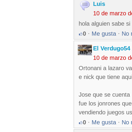
Luis
10 de marzo d
hola alguien sabe si 
0
·
Me gusta
·
No 
El Verdugo54
10 de marzo d
Ortonani a lazaro va
e nick que tiene aqui,
Jose que se cuenta
fue los jonrones que
vendiendo juegos us
0
·
Me gusta
·
No 