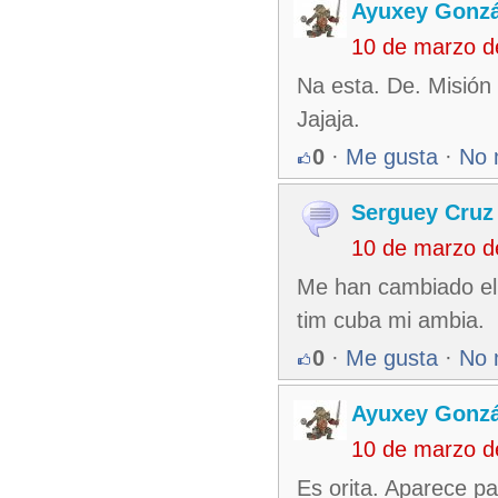
Ayuxey Gonzá
10 de marzo d
Na esta. De. Misión 
Jajaja.
0
·
Me gusta
·
No 
Serguey Cruz
10 de marzo d
Me han cambiado el 
tim cuba mi ambia.
0
·
Me gusta
·
No 
Ayuxey Gonzá
10 de marzo d
Es orita. Aparece pa