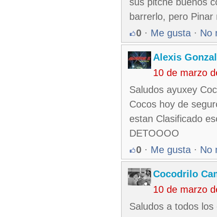
sus pitche buenos co
barrerlo, pero Pinar 
0
·
Me gusta
·
No 
Alexis Gonza
10 de marzo d
Saludos ayuxey Coco
Cocos hoy de segur
estan Clasificado e
DETOOOO
0
·
Me gusta
·
No 
Cocodrilo C
10 de marzo d
Saludos a todos los