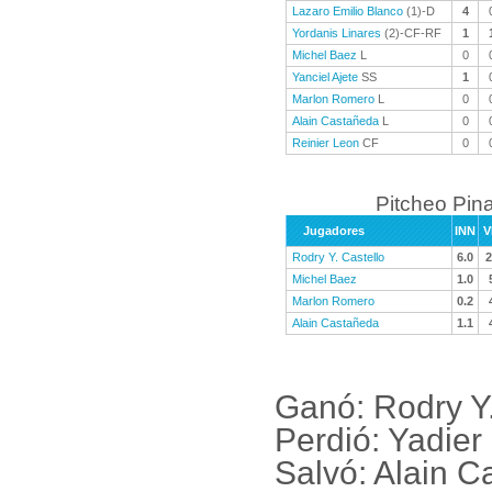
Lazaro Emilio Blanco
(1)-D
4
Yordanis Linares
(2)-CF-RF
1
Michel Baez
L
0
Yanciel Ajete
SS
1
Marlon Romero
L
0
Alain Castañeda
L
0
Reinier Leon
CF
0
Pitcheo Pina
Jugadores
INN
V
Rodry Y. Castello
6.0
2
Michel Baez
1.0
Marlon Romero
0.2
Alain Castañeda
1.1
Ganó: Rodry Y.
Perdió: Yadier
Salvó: Alain 