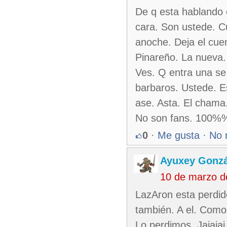
De q esta hablando 
cara. Son ustede. C
anoche. Deja el cue
Pinareño. La nueva.
Ves. Q entra una se 
barbaros. Ustede. E
ase. Asta. El chama.
No son fans. 100
0
·
Me gusta
·
No 
Ayuxey Gonzá
10 de marzo d
LazAron esta perdid
también. A el. Como 
Lo perdimos. Jajaja