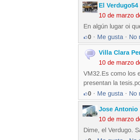
El Verdugo54
10 de marzo d
En algún lugar oi qu
0
·
Me gusta
·
No 
Villa Clara Pe
10 de marzo d
VM32.Es como los es
presentan la tesis.po
0
·
Me gusta
·
No 
Jose Antonio 
10 de marzo d
Dime, el Verdugo. S