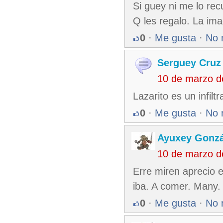
Si guey ni me lo rec
Q les regalo. La imag
0
·
Me gusta
·
No 
Serguey Cruz
10 de marzo d
Lazarito es un infiltr
0
·
Me gusta
·
No 
Ayuxey Gonzá
10 de marzo d
Erre miren aprecio e
iba. A comer. Many. 
0
·
Me gusta
·
No 