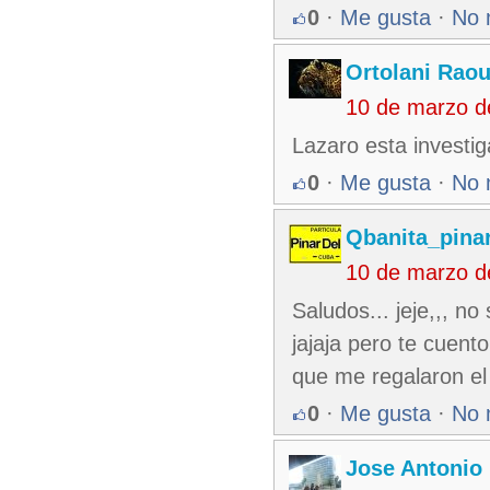
0
·
Me gusta
·
No 
Ortolani Raou
10 de marzo d
Lazaro esta investig
0
·
Me gusta
·
No 
Qbanita_pina
10 de marzo d
Saludos... jeje,,, no
jajaja pero te cuent
que me regalaron el 
0
·
Me gusta
·
No 
Jose Antonio 