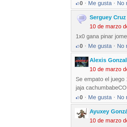
0
·
Me gusta
·
No 
Serguey Cruz
10 de marzo d
1x0 gana pinar jome
0
·
Me gusta
·
No 
Alexis Gonza
10 de marzo d
Se empato el juego 
jaja cachumbabe
0
·
Me gusta
·
No 
Ayuxey Gonzá
10 de marzo d