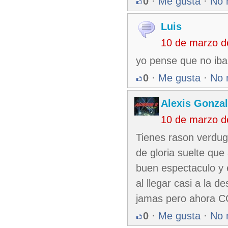
0
·
Me gusta
·
No 
Luis
10 de marzo d
yo pense que no iba
0
·
Me gusta
·
No 
Alexis Gonza
10 de marzo d
Tienes rason verdug
de gloria suelte qu
buen espectaculo y e
al llegar casi a la 
jamas pero ahora
0
·
Me gusta
·
No 