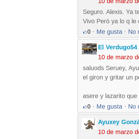
10 de marzo d
Seguro. Alexis. Ya te
Vivo Peró ya lo q le
0
·
Me gusta
·
No 
El Verdugo54
10 de marzo d
saluods Seruey, Ayu
el giron y gritar un 
asere y lazarito que
0
·
Me gusta
·
No 
Ayuxey Gonzá
10 de marzo d