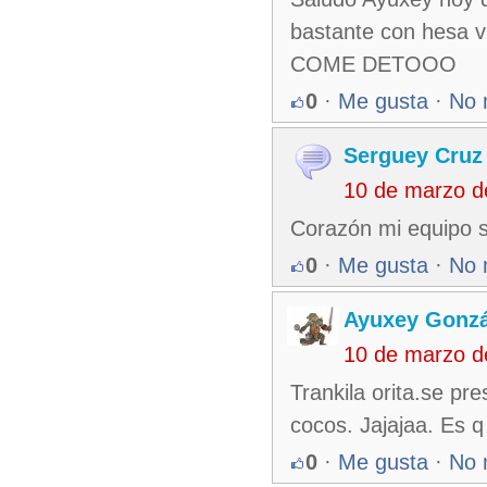
bastante con hesa vi
COME DETOOO
0
·
Me gusta
·
No 
Serguey Cruz
10 de marzo d
Corazón mi equipo so
0
·
Me gusta
·
No 
Ayuxey Gonzá
10 de marzo d
Trankila orita.se pr
cocos. Jajajaa. Es 
0
·
Me gusta
·
No 