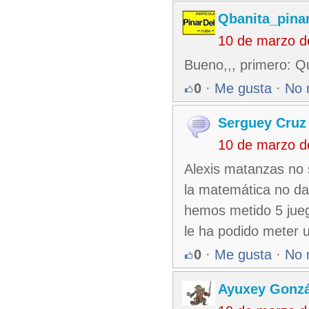
Qbanita_pina
10 de marzo d
Bueno,,, primero: Qu
0
·
Me gusta
·
No 
Serguey Cruz
10 de marzo d
Alexis matanzas no s
la matemática no da
hemos metido 5 jueg
le ha podido meter u
0
·
Me gusta
·
No 
Ayuxey Gonzá