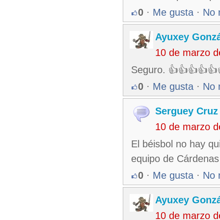
0
·
Me gusta
·
No 
Ayuxey Gonzá
10 de marzo d
Seguro. 👍👍👍👍
0
·
Me gusta
·
No 
Serguey Cruz
10 de marzo d
El béisbol no hay qu
equipo de Cárdenas y
0
·
Me gusta
·
No 
Ayuxey Gonzá
10 de marzo d