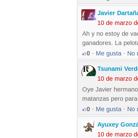
Javier Dartañ
10 de marzo d
Ah y no estoy de vac
ganadores. La pelot
0
·
Me gusta
·
No 
Tsunami Verd
10 de marzo d
Oye Javier hermano 
matanzas pero para P
0
·
Me gusta
·
No 
Ayuxey Gonzá
10 de marzo d