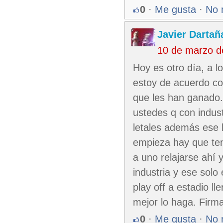
0
·
Me gusta
·
No 
Javier Dartañ
10 de marzo d
Hoy es otro día, a 
estoy de acuerdo co
que les han ganado. 
ustedes q con indust
letales además ese 
empieza hay que tene
a uno relajarse ahí y
industria y ese solo
play off a estadio l
mejor lo haga. Firm
0
·
Me gusta
·
No 