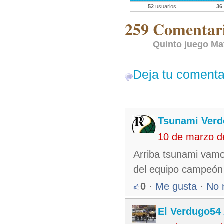
52
usuarios
36
259 Comentari
Quinto juego Mat
Deja tu comenta
Tsunami Verd
10 de marzo d
Arriba tsunami vamo
del equipo campeón
0
·
Me gusta
·
No 
El Verdugo54