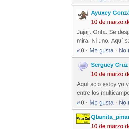
Ayuxey Gonzá
10 de marzo d
Jajajj. Orita. Se de
mira. Ni uno. Aquí 
0
·
Me gusta
·
No 
Serguey Cruz
10 de marzo d
Aquí solo estoy yo y
entre los multicamp
0
·
Me gusta
·
No 
Qbanita_pina
10 de marzo d