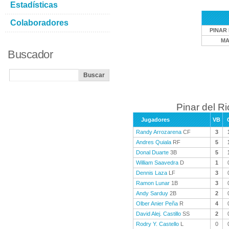
Estadísticas
Colaboradores
PINAR 
MA
Buscador
Pinar del Ri
Jugadores
VB
Randy Arrozarena
CF
3
Andres Quiala
RF
5
Donal Duarte
3B
5
William Saavedra
D
1
Dennis Laza
LF
3
Ramon Lunar
1B
3
Andy Sarduy
2B
2
Olber Anier Peña
R
4
David Alej. Castillo
SS
2
Rodry Y. Castello
L
0