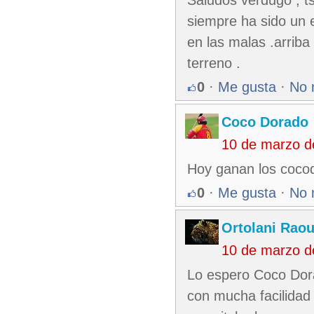
siempre ha sido un 
en las malas .arriba
terreno .
0
·
Me gusta
·
No 
Coco Dorado
10 de marzo d
Hoy ganan los cocod
0
·
Me gusta
·
No 
Ortolani Raou
10 de marzo d
Lo espero Coco Dora
con mucha facilidad 