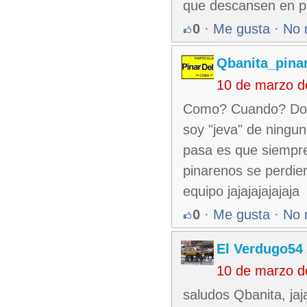
que descansen en paz
0
·
Me gusta
·
No 
Qbanita_pina
10 de marzo d
Como? Cuando? Dond
soy "jeva" de ningun
pasa es que siempre
pinarenos se perdier
equipo jajajajajajaja
0
·
Me gusta
·
No 
El Verdugo54
10 de marzo d
saludos Qbanita, jaj