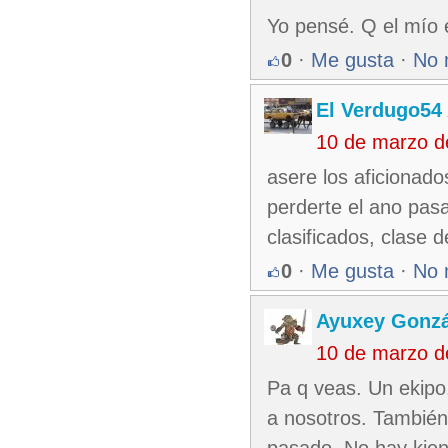
Yo pensé. Q el mío 
0
·
Me gusta
·
No 
El Verdugo54
10 de marzo d
asere los aficionad
perderte el ano pas
clasificados, clase d
0
·
Me gusta
·
No 
Ayuxey Gonzá
10 de marzo d
Pa q veas. Un ekipo.
a nosotros. También
pasado. No hay kien 