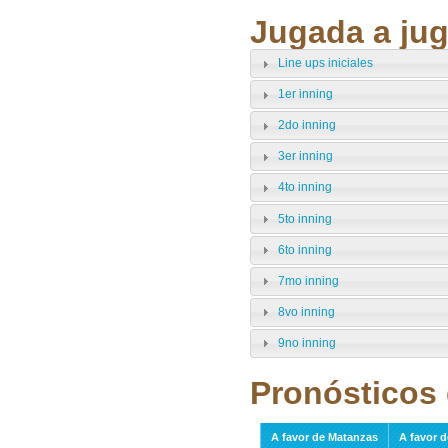
Jugada a jug
Line ups iniciales
1er inning
2do inning
3er inning
4to inning
5to inning
6to inning
7mo inning
8vo inning
9no inning
Pronósticos 
A favor de Matanzas
A favor d