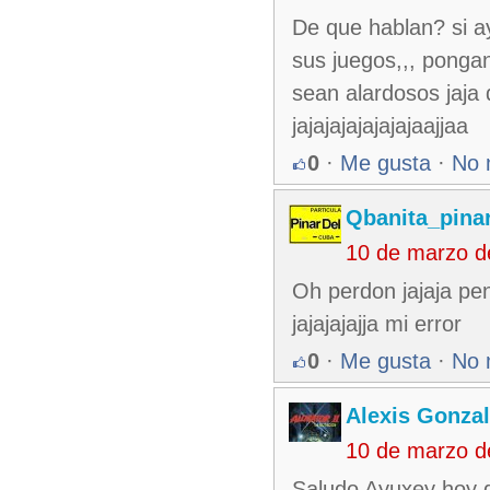
De que hablan? si a
sus juegos,,, pongans
sean alardosos jaja 
jajajajajajajajaajjaa
0
·
Me gusta
·
No 
Qbanita_pina
10 de marzo d
Oh perdon jajaja pe
jajajajajja mi error
0
·
Me gusta
·
No 
Alexis Gonza
10 de marzo d
Saludo Ayuxey hoy d