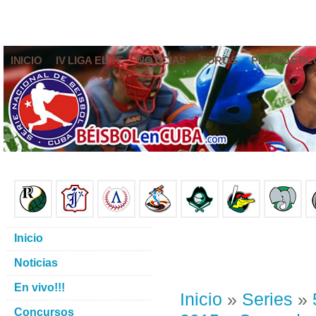
INICIO
IV LIGA ELITE
NOTICIAS
FOROS
PRONÓSTIC
Inicio
Noticias
En vivo!!!
Inicio
»
Series
»
Concursos