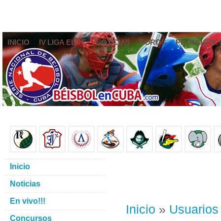
INICIO
IV LIGA ELITE
NOTICIAS
FOROS
PRONÓSTIC
Inicio
Noticias
En vivo!!!
Inicio
»
Usuarios
Concursos