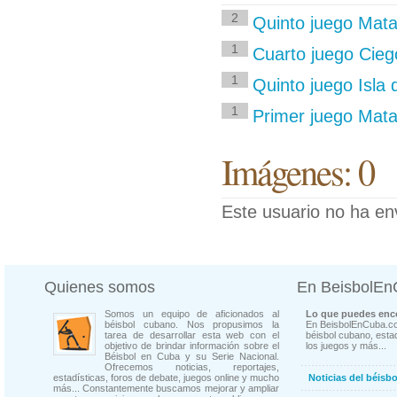
2
Quinto juego Mata
1
Cuarto juego Cieg
1
Quinto juego Isla
1
Primer juego Mat
Imágenes: 0
Este usuario no ha en
Quienes somos
En BeisbolE
Somos un equipo de aficionados al
Lo que puedes enco
béisbol cubano. Nos propusimos la
En BeisbolEnCuba.co
tarea de desarrollar esta web con el
béisbol cubano, estad
objetivo de brindar información sobre el
los juegos y más...
Béisbol en Cuba y su Serie Nacional.
Ofrecemos noticias, reportajes,
estadísticas, foros de debate, juegos online y mucho
Noticias del béisb
más... Constantemente buscamos mejorar y ampliar