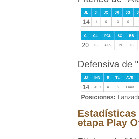
JL
JI
JC
JR
JG
J
14
1
0
13
0
C
CL
PCL
SO
BB
20
16
4.65
19
18
Defensiva de 
JJ
INN
E
TL
AVE
14
31.0
0
3
1.000
Posiciones:
Lanzad
Estadísticas
etapa Play O