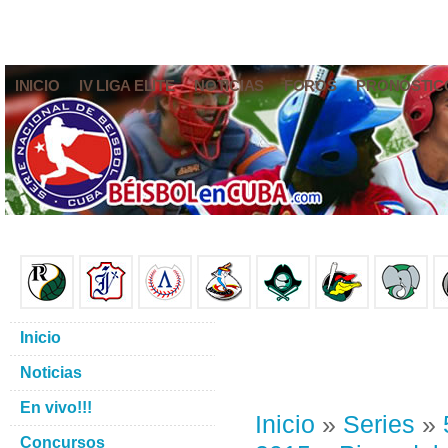
INICIO
IV LIGA ELITE
NOTICIAS
FOROS
PRONÓSTIC
Inicio
Noticias
En vivo!!!
Inicio
»
Series
»
Concursos