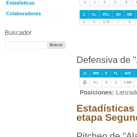
Estadísticas
6
1
0
5
0
Colaboradores
C
CL
PCL
SO
BB
6
6
5.79
7
6
Buscador
Defensiva de 
JJ
INN
E
TL
AVE
6
9.1
0
1
1.000
Posiciones:
Lanzad
Estadísticas
etapa Segun
Pitcheo de "A