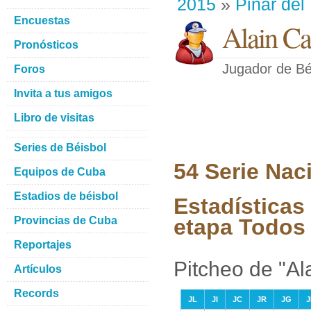
2015
»
Pinar del
Encuestas
Alain C
Pronósticos
Jugador de Bé
Foros
Invita a tus amigos
Libro de visitas
Series de Béisbol
54 Serie Nac
Equipos de Cuba
Estadios de béisbol
Estadísticas
Provincias de Cuba
etapa Todos 
Reportajes
Pitcheo de "A
Artículos
Records
JL
JI
JC
JR
JG
J