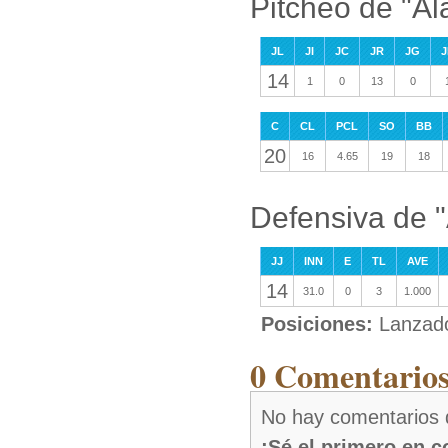
Pitcheo de "A
JL
JI
JC
JR
JG
J
14
1
0
13
0
C
CL
PCL
SO
BB
20
16
4.65
19
18
Defensiva de 
JJ
INN
E
TL
AVE
14
31.0
0
3
1.000
Posiciones:
Lanzad
0 Comentarios
No hay comentarios 
¡Sé el primero en 