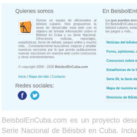
Quienes somos
En BeisbolE
Somos un equipo de aficionados al
Lo que puedes enco
béisbol cubano. Nos propusimos la
En BeisbolEnCuba.co
tarea de desarrollar esta web con el
béisbol cubano, estad
objetivo de brindar información sobre el
los juegos y más...
Béisbol en Cuba y su Serie Nacional.
Ofrecemos noticias, reportajes,
estadísticas, foros de debate, juegos online y mucho
Noticias del béisb
más... Constantemente buscamos mejorar y ampliar
nuestros servicios por lo que pronto publicaremos
Foros, opiniones, 
nuevas secciones en nuestra web como concursos
y otros entretenimientos.
Concursos sobre e
© copyright 2009 - 2026
BeisbolEnCuba.com
Estadísticas de la 
Inicio
|
Mapa del sitio
|
Contacto
Serie 50, la Serie d
Redes sociales:
Mapa de nuestra 
Directorio de Béi
BeisbolEnCuba.com es un proyecto desarr
Serie Nacional de Béisbol en Cuba. Inclui