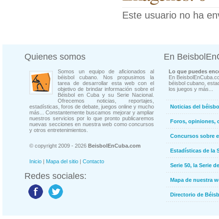
Este usuario no ha en
Quienes somos
En BeisbolE
Somos un equipo de aficionados al
Lo que puedes enco
béisbol cubano. Nos propusimos la
En BeisbolEnCuba.co
tarea de desarrollar esta web con el
béisbol cubano, estad
objetivo de brindar información sobre el
los juegos y más...
Béisbol en Cuba y su Serie Nacional.
Ofrecemos noticias, reportajes,
estadísticas, foros de debate, juegos online y mucho
Noticias del béisb
más... Constantemente buscamos mejorar y ampliar
nuestros servicios por lo que pronto publicaremos
Foros, opiniones, 
nuevas secciones en nuestra web como concursos
y otros entretenimientos.
Concursos sobre e
© copyright 2009 - 2026
BeisbolEnCuba.com
Estadísticas de la 
Inicio
|
Mapa del sitio
|
Contacto
Serie 50, la Serie d
Redes sociales:
Mapa de nuestra 
Directorio de Béi