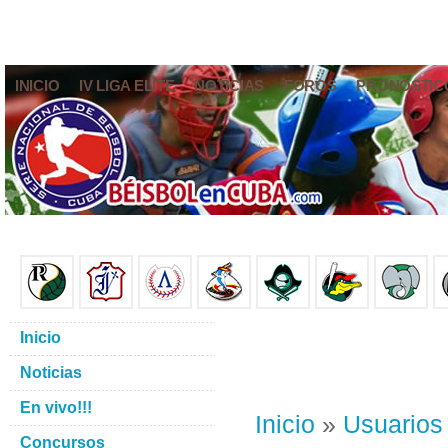
INICIO
IV LIGA ELITE
NOTICIAS
FOROS
PRONÓSTIC
Inicio
Noticias
En vivo!!!
Inicio
»
Usuarios
Concursos