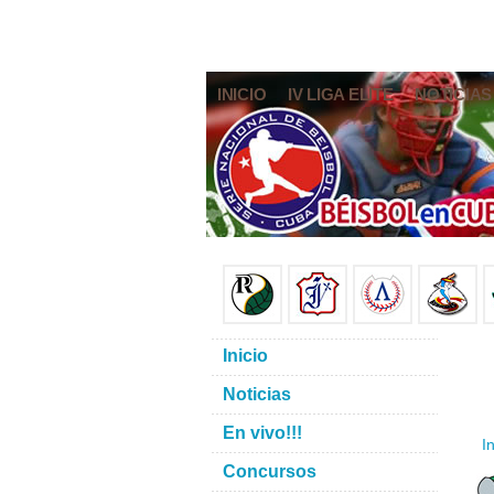
INICIO
IV LIGA ELITE
NOTICIAS
Inicio
Noticias
En vivo!!!
In
Concursos