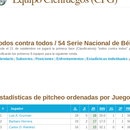
odos contra todos / 54 Serie Nacional de Bé
de el 21 de septiembre se jugará la primera fase (Clasificatoria) “todos contra todos”
sificarán los primeros 8 equipos para la siguiente ronda.
lendario
Subseries
Posiciones
Enfrentamientos
Estadísticas individuales
|
|
|
|
stadísticas de pitcheo ordenadas por Jueg
#
Jugador
JL
JI
JR
INN
JG
JP
P
1
Luis A. Guzman
18
0
18
20.0
1
1
.5
2
Barbaro Herrera
19
2
17
17.0
1
1
.5
3
Carlos D. Ramirez
16
1
15
32.1
0
4
.0