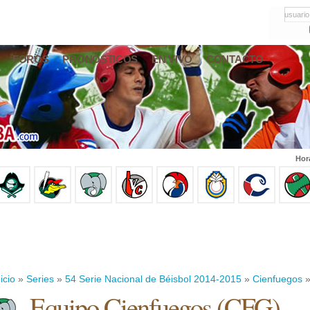
usuario
FOROS
PRONÓSTICOS
EN VIVO
CONTACTO
Hor
icio
»
Series
»
54 Serie Nacional de Béisbol 2014-2015
»
Cienfuegos
»
Equipo Cienfuegos (CFG)