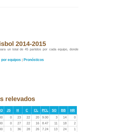
isbol 2014-2015
 para un total de 45 partidos por cada equipo, donde
por equipos
Pronósticos
y
|
os relevados
RO
JS
H
C
CL
PCL
SO
BB
HR
00
0
23
22
20
9.00
3
14
0
00
0
27
22
16
8.47
11
18
2
00
1
36
28
26
7.24
13
24
1