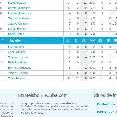
4
Raicol Suarez
14
2
12
22.1
0
1
.0
5
Sergio Rodriguez
11
2
9
17.1
0
1
.0
6
Leorisbel Sanchez
14
6
8
55.2
3
5
.3
7
Yasmany Gomez
7
0
7
7.0
1
0
1.0
Jose A. Cordova
7
0
7
8.0
1
0
1.0
9
Darian Herrera
6
0
6
5.1
0
0
Daniel Perez
6
0
6
7.0
1
1
.5
#
Jugador
JL
JI
JR
INN
JG
JP
P
11
Lazaro Aguila
5
0
5
10.2
0
0
12
Abel Campos
4
0
4
7.0
0
1
.0
Yasmany Insua
12
8
4
39.2
3
5
.3
14
Felix Rodriguez
1
0
1
0.0
0
0
Hermes Gonzalez
8
7
1
41.1
3
2
.6
16
Yasnier Hidalgo
6
6
0
25.0
1
3
.2
Yasiel Morales
11
11
0
64.2
1
4
.2
En BeisbolEnCuba.com
Sitios de i
onados al
Lo que puedes encontrar en nuestra web
BeisbolCuban
usimos la
En BeisbolEnCuba.com podrás encontrar noticias del
eb con el
béisbol cubano, estadísticas, records, resultados de
- Sit
INDER.cu
n sobre el
los juegos y más...
Nacional.