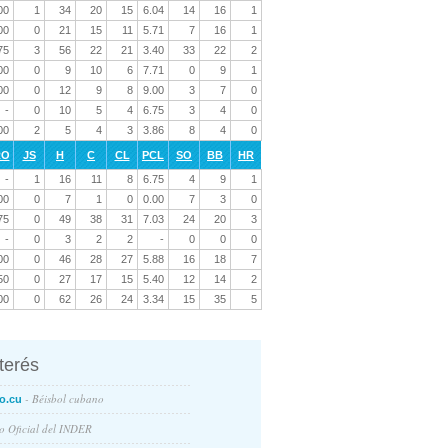
00
1
34
20
15
6.04
14
16
1
00
0
21
15
11
5.71
7
16
1
75
3
56
22
21
3.40
33
22
2
00
0
9
10
6
7.71
0
9
1
00
0
12
9
8
9.00
3
7
0
-
0
10
5
4
6.75
3
4
0
00
2
5
4
3
3.86
8
4
0
RO
JS
H
C
CL
PCL
SO
BB
HR
-
1
16
11
8
6.75
4
9
1
00
0
7
1
0
0.00
7
3
0
75
0
49
38
31
7.03
24
20
3
-
0
3
2
2
-
0
0
0
00
0
46
28
27
5.88
16
18
7
50
0
27
17
15
5.40
12
14
2
00
0
62
26
24
3.34
15
35
5
nterés
- Béisbol cubano
o.cu
io Oficial del INDER