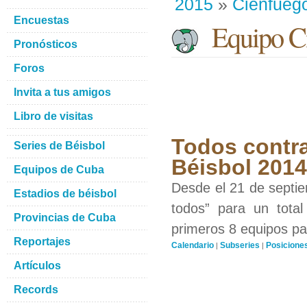
2015
»
Cienfueg
Encuestas
Equipo Ci
Pronósticos
Foros
Invita a tus amigos
Libro de visitas
Todos contra
Series de Béisbol
Béisbol 201
Equipos de Cuba
Desde el 21 de septiem
Estadios de béisbol
todos” para un total
Provincias de Cuba
primeros 8 equipos par
Reportajes
Calendario
Subseries
Posicione
|
|
Artículos
Records