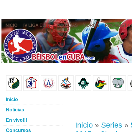
INICIO
IV LIGA ELITE
NOTICIAS
FOROS
PRONÓSTIC
Inicio
Noticias
En vivo!!!
Inicio
»
Series
»
Concursos