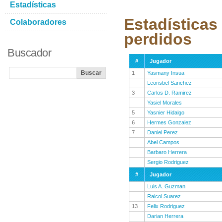
Estadísticas
Estadísticas
Colaboradores
perdidos
Buscador
#
Jugador
1
Yasmany Insua
Leorisbel Sanchez
3
Carlos D. Ramirez
Yasiel Morales
5
Yasnier Hidalgo
6
Hermes Gonzalez
7
Daniel Perez
Abel Campos
Barbaro Herrera
Sergio Rodriguez
#
Jugador
Luis A. Guzman
Raicol Suarez
13
Felix Rodriguez
Darian Herrera