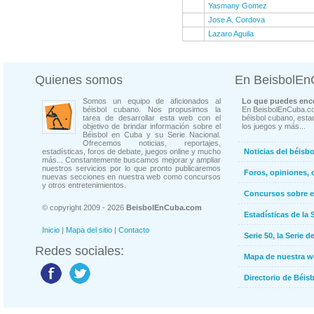
Yasmany Gomez
Jose A. Cordova
Lazaro Aguila
Quienes somos
En BeisbolE
Somos un equipo de aficionados al
Lo que puedes enco
béisbol cubano. Nos propusimos la
En BeisbolEnCuba.co
tarea de desarrollar esta web con el
béisbol cubano, estad
objetivo de brindar información sobre el
los juegos y más...
Béisbol en Cuba y su Serie Nacional.
Ofrecemos noticias, reportajes,
estadísticas, foros de debate, juegos online y mucho
Noticias del béisb
más... Constantemente buscamos mejorar y ampliar
nuestros servicios por lo que pronto publicaremos
Foros, opiniones, 
nuevas secciones en nuestra web como concursos
y otros entretenimientos.
Concursos sobre e
© copyright 2009 - 2026
BeisbolEnCuba.com
Estadísticas de la 
Inicio
|
Mapa del sitio
|
Contacto
Serie 50, la Serie d
Redes sociales:
Mapa de nuestra 
Directorio de Béi