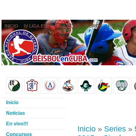
INICIO
IV LIGA ELITE
NOTICIAS
FOROS
PRONÓSTIC
Inicio
Noticias
En vivo!!!
Inicio
»
Series
»
Concursos