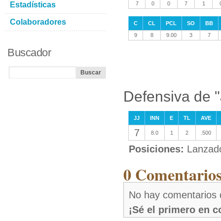
Estadísticas
7
0
0
7
1
Colaboradores
C
CL
PCL
SO
BB
9
8
9.00
3
7
Buscador
Defensiva de 
JJ
INN
E
TL
AVE
7
8.0
1
2
.500
Posiciones:
Lanzad
0 Comentarios
No hay comentarios 
¡Sé el primero en 