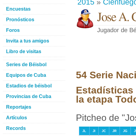
2015
»
Cienfueg
Encuestas
Jose A. 
Pronósticos
Jugador de Bé
Foros
Invita a tus amigos
Libro de visitas
Series de Béisbol
54 Serie Nac
Equipos de Cuba
Estadios de béisbol
Estadísticas
Provincias de Cuba
la etapa Tod
Reportajes
Pitcheo de "J
Artículos
Records
JL
JI
JC
JR
JG
J