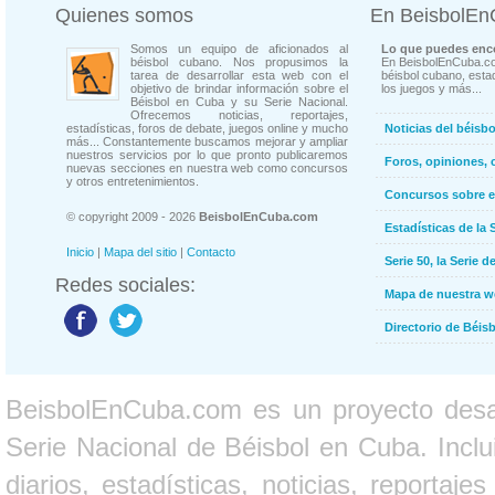
Quienes somos
En BeisbolE
Somos un equipo de aficionados al
Lo que puedes enco
béisbol cubano. Nos propusimos la
En BeisbolEnCuba.co
tarea de desarrollar esta web con el
béisbol cubano, estad
objetivo de brindar información sobre el
los juegos y más...
Béisbol en Cuba y su Serie Nacional.
Ofrecemos noticias, reportajes,
estadísticas, foros de debate, juegos online y mucho
Noticias del béisb
más... Constantemente buscamos mejorar y ampliar
nuestros servicios por lo que pronto publicaremos
Foros, opiniones, 
nuevas secciones en nuestra web como concursos
y otros entretenimientos.
Concursos sobre e
© copyright 2009 - 2026
BeisbolEnCuba.com
Estadísticas de la 
Inicio
|
Mapa del sitio
|
Contacto
Serie 50, la Serie d
Redes sociales:
Mapa de nuestra 
Directorio de Béi
BeisbolEnCuba.com es un proyecto desarr
Serie Nacional de Béisbol en Cuba. Inclui
diarios, estadísticas, noticias, report