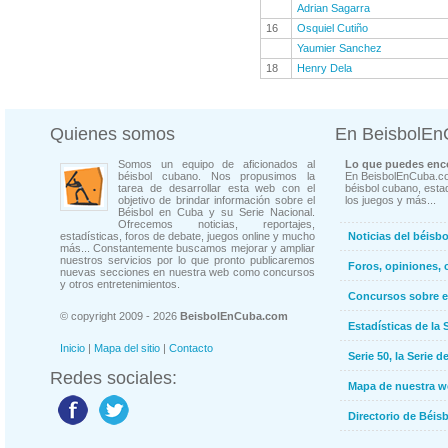
Adrian Sagarra
16
Osquiel Cutiño
Yaumier Sanchez
18
Henry Dela
Quienes somos
En BeisbolE
Somos un equipo de aficionados al
Lo que puedes enco
béisbol cubano. Nos propusimos la
En BeisbolEnCuba.co
tarea de desarrollar esta web con el
béisbol cubano, estad
objetivo de brindar información sobre el
los juegos y más...
Béisbol en Cuba y su Serie Nacional.
Ofrecemos noticias, reportajes,
estadísticas, foros de debate, juegos online y mucho
Noticias del béisb
más... Constantemente buscamos mejorar y ampliar
nuestros servicios por lo que pronto publicaremos
Foros, opiniones, 
nuevas secciones en nuestra web como concursos
y otros entretenimientos.
Concursos sobre e
© copyright 2009 - 2026
BeisbolEnCuba.com
Estadísticas de la 
Inicio
|
Mapa del sitio
|
Contacto
Serie 50, la Serie d
Redes sociales:
Mapa de nuestra 
Directorio de Béi