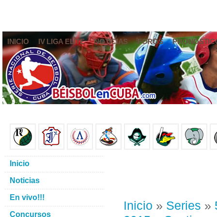
INICIO
IV LIGA ELITE
NOTICIAS
FOROS
PRONÓSTIC
Inicio
Noticias
En vivo!!!
Inicio
»
Series
»
Concursos