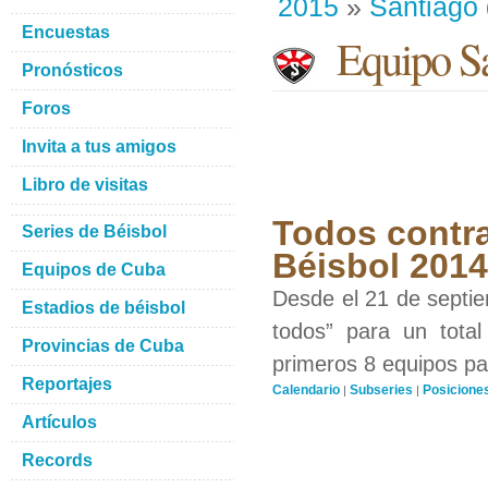
2015
»
Santiago
Encuestas
Equipo Sa
Pronósticos
Foros
Invita a tus amigos
Libro de visitas
Todos contra
Series de Béisbol
Béisbol 201
Equipos de Cuba
Desde el 21 de septiem
Estadios de béisbol
todos” para un total
Provincias de Cuba
primeros 8 equipos par
Reportajes
Calendario
Subseries
Posicione
|
|
Artículos
Records