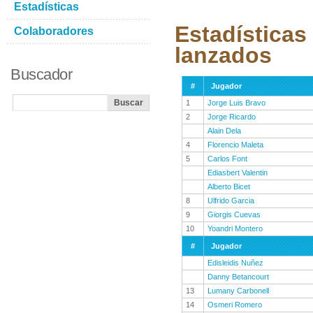
Estadísticas
Estadísticas
Colaboradores
lanzados
Buscador
#
Jugador
1
Jorge Luis Bravo
2
Jorge Ricardo
Alain Dela
4
Florencio Maleta
5
Carlos Font
Ediasbert Valentin
Alberto Bicet
8
Ulfrido Garcia
9
Giorgis Cuevas
10
Yoandri Montero
#
Jugador
Edisleidis Nuñez
Danny Betancourt
13
Lumany Carbonell
14
Osmeri Romero