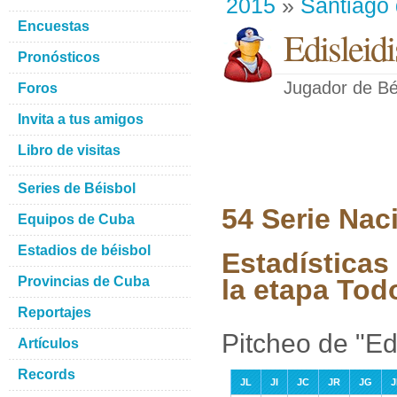
2015
»
Santiago
Encuestas
Edisleid
Pronósticos
Jugador de Bé
Foros
Invita a tus amigos
Libro de visitas
Series de Béisbol
54 Serie Nac
Equipos de Cuba
Estadios de béisbol
Estadísticas
Provincias de Cuba
la etapa Tod
Reportajes
Pitcheo de "Ed
Artículos
Records
JL
JI
JC
JR
JG
J