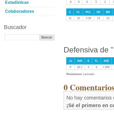
Estadísticas
8
5
0
3
2
Colaboradores
C
CL
PCL
SO
BB
11
10
3.38
13
10
Buscador
Defensiva de "
JJ
INN
E
TL
AVE
8
26.2
0
6
1.000
Posiciones:
Lanzador
0 Comentarios
No hay comentarios 
¡Sé el primero en 