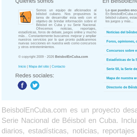
Quienes somos
En BeisbolE
Somos un equipo de aficionados al
Lo que puedes enco
béisbol cubano. Nos propusimos la
En BeisbolEnCuba.co
tarea de desarrollar esta web con el
béisbol cubano, estad
objetivo de brindar información sobre el
los juegos y más...
Béisbol en Cuba y su Serie Nacional.
Ofrecemos noticias, reportajes,
estadísticas, foros de debate, juegos online y mucho
Noticias del béisb
más... Constantemente buscamos mejorar y ampliar
nuestros servicios por lo que pronto publicaremos
Foros, opiniones, 
nuevas secciones en nuestra web como concursos
y otros entretenimientos.
Concursos sobre e
© copyright 2009 - 2026
BeisbolEnCuba.com
Estadísticas de la 
Inicio
|
Mapa del sitio
|
Contacto
Serie 50, la Serie d
Redes sociales:
Mapa de nuestra 
Directorio de Béi
BeisbolEnCuba.com es un proyecto desarr
Serie Nacional de Béisbol en Cuba. Inclui
diarios, estadísticas, noticias, report