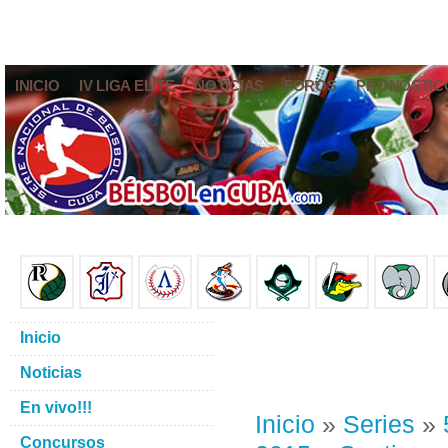
INICIO
IV LIGA ELITE
NOTICIAS
FOROS
PRONÓSTIC
Inicio
Noticias
En vivo!!!
Inicio
»
Series
»
Concursos