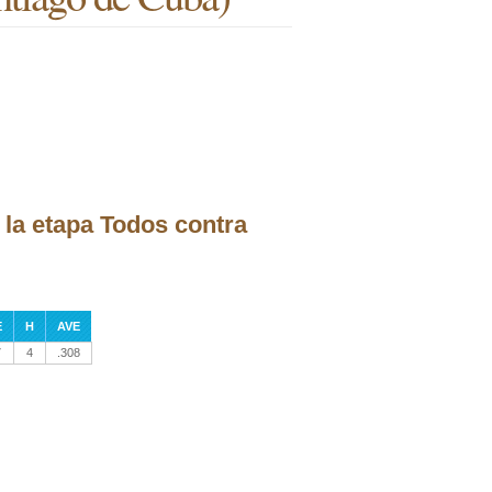
 la etapa Todos contra
E
H
AVE
7
4
.308