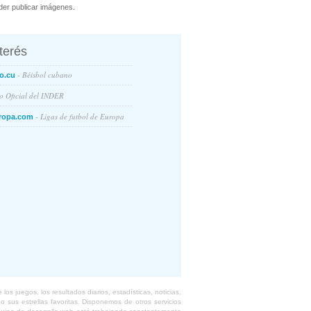
er publicar imágenes.
nterés
- Béisbol cubano
o.cu
io Oficial del INDER
- Ligas de futbol de Europa
ropa.com
s juegos, los resultados diarios, estadísticas, noticias,
 sus estrellas favoritas. Disponemos de otros servicios