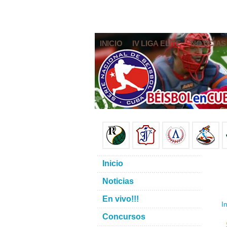
INICIO
IV LIGA ELITE
NOTICIAS
Inicio
Noticias
En vivo!!!
In
Concursos