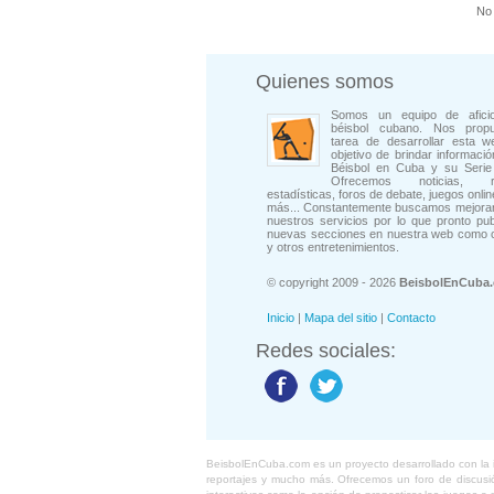
No 
Quienes somos
Somos un equipo de afici
béisbol cubano. Nos prop
tarea de desarrollar esta w
objetivo de brindar informació
Béisbol en Cuba y su Serie 
Ofrecemos noticias, rep
estadísticas, foros de debate, juegos onli
más... Constantemente buscamos mejorar
nuestros servicios por lo que pronto pu
nuevas secciones en nuestra web como 
y otros entretenimientos.
© copyright 2009 - 2026
BeisbolEnCuba
Inicio
|
Mapa del sitio
|
Contacto
Redes sociales:
BeisbolEnCuba.com es un proyecto desarrollado con la ide
reportajes y mucho más. Ofrecemos un foro de discusión