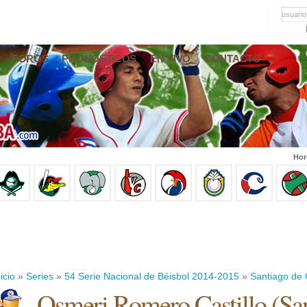
usuario
FOROS
PRONÓSTICOS
EN VIVO
CONTACTO
Hor
icio
»
Series
»
54 Serie Nacional de Béisbol 2014-2015
»
Santiago de
Osmeri Romero Castillo
(
Sa