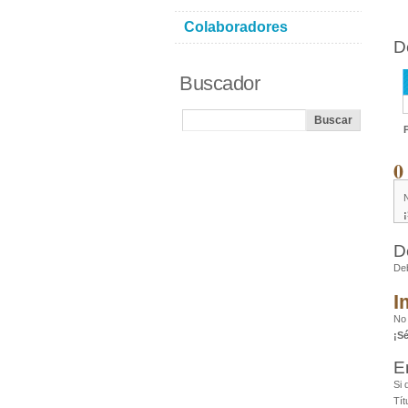
Colaboradores
D
Buscador
0
D
De
I
No
¡S
E
Si 
Tít