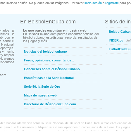
has iniciado sesión. No puedes enviar imágenes. Por favor
inicia sesión
o
registrate
para pod
En BeisbolEnCuba.com
Sitios de i
onados al
Lo que puedes encontrar en nuestra web
BeisbolCuban
usimos la
En BeisbolEnCuba.com podrás encontrar noticias del
eb con el
béisbol cubano, estadísticas, records, resultados de
- Sit
INDER.cu
n sobre el
los juegos y más...
Nacional.
ortajes,
FutbolClubEu
ne y mucho
Noticias del béisbol cubano
 y ampliar
blicaremos
Foros, opiniones, comentarios...
concursos
Concursos sobre el Béisbol Cubano
.com
Estadísticas de la Serie Nacional
Serie 50, la Serie de Oro
Mapa de nuestra web
Directorio de BéisbolenCuba.com
a brindar información sobre la Serie Nacional de Béisbol en Cuba. Incluiremos el calendario de lo
 para que los usuarios publiquen sus ideas, opiniones o comentarios de la Serie, los juegos o