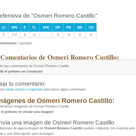
efensiva de "Osmeri Romero Castillo"
JJ
INN
E
TL
AVE
DP
PB
BR
CR
3
2.2
0
0
-
0
0
0
0
Posiciones:
Lanzador
 Comentarios de Osmeri Romero Castillo:
No hay comentarios de Osmeri Romero Castillo
¡Sé el primero en comentar!
eja tu comentario:
bes
iniciar sesión
o
registrate
para hacer algún comentario.
mágenes de Osmeri Romero Castillo:
 tenemos imágenes de Osmeri Romero Castillo
é el primero en enviar una imagen!
nvía una imagen de Osmeri Romero Castillo
dispones de alguna imagen de
Osmeri Romero Castillo
puedes colaborar con nuestra web a
ulo y una Descripción para la imagen.