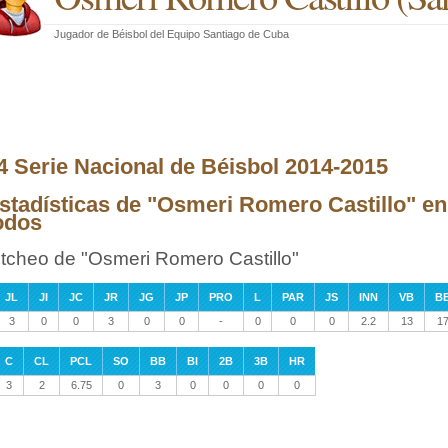
Jugador de Béisbol
del
Equipo Santiago de Cuba
4 Serie Nacional de Béisbol 2014-2015
stadísticas de "Osmeri Romero Castillo" en
odos
itcheo de "Osmeri Romero Castillo"
JL
JI
JC
JR
JG
JP
PRO
L
PAR
JS
INN
VB
B
3
0
0
3
0
0
-
0
0
0
2.2
13
1
C
CL
PCL
SO
BB
BI
2B
3B
HR
3
2
6.75
0
3
0
0
0
0