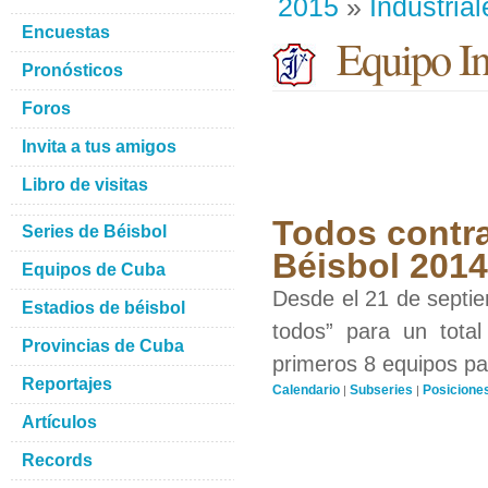
2015
»
Industrial
Encuestas
Equipo Ind
Pronósticos
Foros
Invita a tus amigos
Libro de visitas
Todos contra
Series de Béisbol
Béisbol 201
Equipos de Cuba
Desde el 21 de septiem
Estadios de béisbol
todos” para un total
Provincias de Cuba
primeros 8 equipos par
Reportajes
Calendario
Subseries
Posicione
|
|
Artículos
Records