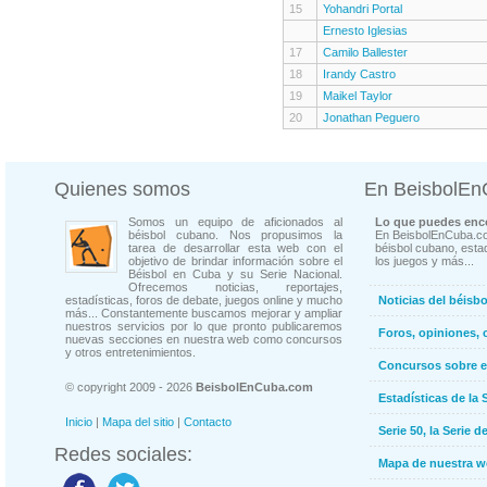
15
Yohandri Portal
Ernesto Iglesias
17
Camilo Ballester
18
Irandy Castro
19
Maikel Taylor
20
Jonathan Peguero
Quienes somos
En BeisbolE
Somos un equipo de aficionados al
Lo que puedes enco
béisbol cubano. Nos propusimos la
En BeisbolEnCuba.co
tarea de desarrollar esta web con el
béisbol cubano, estad
objetivo de brindar información sobre el
los juegos y más...
Béisbol en Cuba y su Serie Nacional.
Ofrecemos noticias, reportajes,
estadísticas, foros de debate, juegos online y mucho
Noticias del béisb
más... Constantemente buscamos mejorar y ampliar
nuestros servicios por lo que pronto publicaremos
Foros, opiniones, 
nuevas secciones en nuestra web como concursos
y otros entretenimientos.
Concursos sobre e
© copyright 2009 - 2026
BeisbolEnCuba.com
Estadísticas de la 
Inicio
|
Mapa del sitio
|
Contacto
Serie 50, la Serie d
Redes sociales:
Mapa de nuestra 