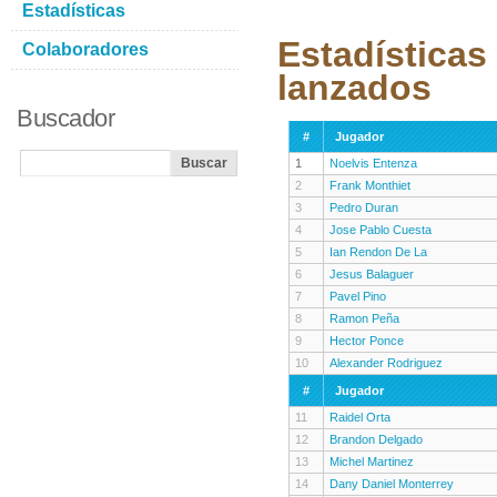
Estadísticas
Estadísticas
Colaboradores
lanzados
Buscador
#
Jugador
1
Noelvis Entenza
2
Frank Monthiet
3
Pedro Duran
4
Jose Pablo Cuesta
5
Ian Rendon De La
6
Jesus Balaguer
7
Pavel Pino
8
Ramon Peña
9
Hector Ponce
10
Alexander Rodriguez
#
Jugador
11
Raidel Orta
12
Brandon Delgado
13
Michel Martinez
14
Dany Daniel Monterrey