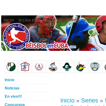
INICIO
IV LIGA ELITE
NOTICIAS
FOROS
PRONÓSTIC
Inicio
Noticias
En vivo!!!
Inicio
»
Series
»
Concursos