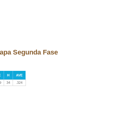
etapa Segunda Fase
E
H
AVE
9
34
.324