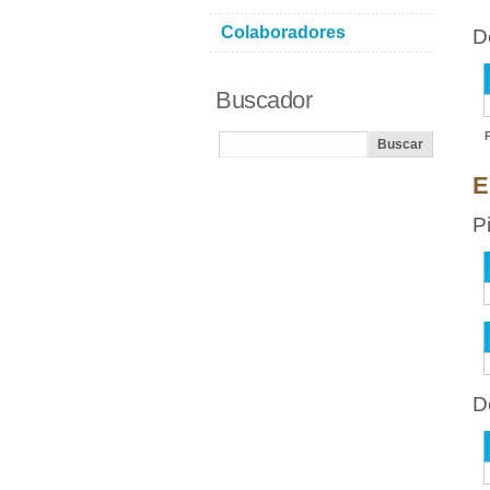
Colaboradores
D
Buscador
E
P
D