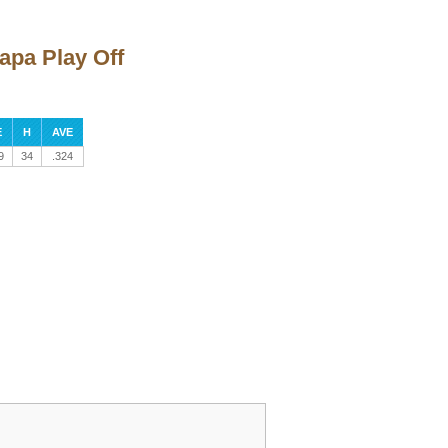
apa Play Off
E
H
AVE
9
34
.324