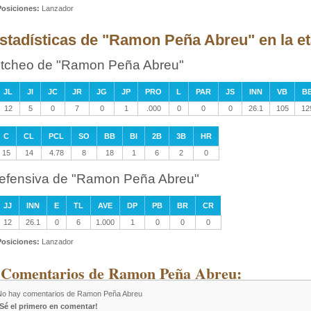
Posiciones:
Lanzador
stadísticas de "Ramon Peña Abreu" en la et
itcheo de "Ramon Peña Abreu"
JL
JI
JC
JR
JG
JP
PRO
L
PAR
JS
INN
VB
B
12
5
0
7
0
1
.000
0
0
0
26.1
105
12
C
CL
PCL
SO
BB
BI
2B
3B
HR
15
14
4.78
8
18
1
6
2
0
efensiva de "Ramon Peña Abreu"
JJ
INN
E
TL
AVE
DP
PB
BR
CR
12
26.1
0
6
1.000
1
0
0
0
Posiciones:
Lanzador
 Comentarios de Ramon Peña Abreu:
No hay comentarios de Ramon Peña Abreu
¡Sé el primero en comentar!