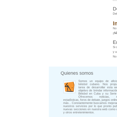
D
De
I
No
¡S
E
Si 
y u
No 
Quienes somos
Somos un equipo de afici
béisbol cubano. Nos prop
tarea de desarrollar esta w
objetivo de brindar informació
Béisbol en Cuba y su Serie 
Ofrecemos noticias, rep
estadísticas, foros de debate, juegos onli
más... Constantemente buscamos mejorar
nuestros servicios por lo que pronto pu
nuevas secciones en nuestra web como 
y otros entretenimientos.