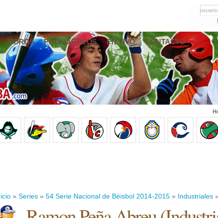
usuario
FOROS
PRONÓSTICOS
EN VIVO
CONTACTO
Ho
icio
»
Series
»
54 Serie Nacional de Béisbol 2014-2015
»
Industriales
»
Ramon Peña Abreu
(
Industri