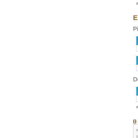
E
P
D
0