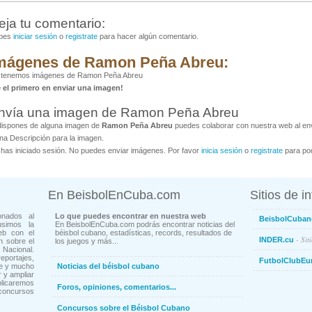
eja tu comentario:
bes
iniciar sesión
o
registrate
para hacer algún comentario.
mágenes de Ramon Peña Abreu:
 tenemos imágenes de Ramon Peña Abreu
é el primero en enviar una imagen!
nvía una imagen de Ramon Peña Abreu
dispones de alguna imagen de
Ramon Peña Abreu
puedes colaborar con nuestra web al envi
na Descripción para la imagen.
has iniciado sesión. No puedes enviar imágenes. Por favor
inicia sesión
o
registrate
para pod
En BeisbolEnCuba.com
Sitios de i
onados al
Lo que puedes encontrar en nuestra web
BeisbolCuban
usimos la
En BeisbolEnCuba.com podrás encontrar noticias del
eb con el
béisbol cubano, estadísticas, records, resultados de
- Sit
INDER.cu
n sobre el
los juegos y más...
Nacional.
ortajes,
FutbolClubEu
ne y mucho
Noticias del béisbol cubano
 y ampliar
blicaremos
Foros, opiniones, comentarios...
concursos
Concursos sobre el Béisbol Cubano