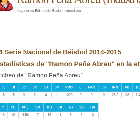
Jugador de Béisbol
del
Equipo Industriales
4 Serie Nacional de Béisbol 2014-2015
stadísticas de "Ramon Peña Abreu" en la e
itcheo de "Ramon Peña Abreu"
JL
JI
JC
JR
JG
JP
PRO
L
PAR
JS
INN
VB
B
8
5
0
3
0
1
.000
0
0
0
23.2
92
11
C
CL
PCL
SO
BB
BI
2B
3B
HR
13
12
4.56
7
15
1
5
1
0