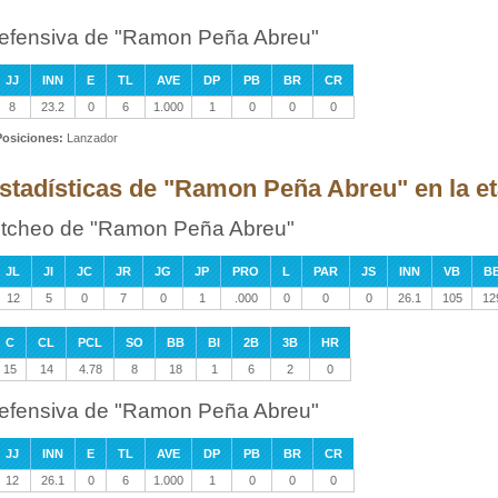
efensiva de "Ramon Peña Abreu"
JJ
INN
E
TL
AVE
DP
PB
BR
CR
8
23.2
0
6
1.000
1
0
0
0
Posiciones:
Lanzador
stadísticas de "Ramon Peña Abreu" en la 
itcheo de "Ramon Peña Abreu"
JL
JI
JC
JR
JG
JP
PRO
L
PAR
JS
INN
VB
B
12
5
0
7
0
1
.000
0
0
0
26.1
105
12
C
CL
PCL
SO
BB
BI
2B
3B
HR
15
14
4.78
8
18
1
6
2
0
efensiva de "Ramon Peña Abreu"
JJ
INN
E
TL
AVE
DP
PB
BR
CR
12
26.1
0
6
1.000
1
0
0
0