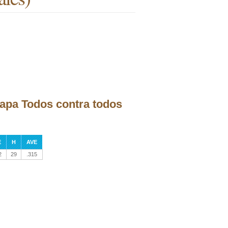
tapa Todos contra todos
E
H
AVE
2
29
.315