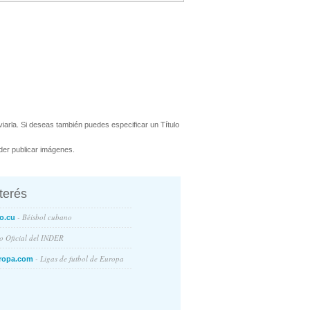
arla. Si deseas también puedes especificar un Título
er publicar imágenes.
nterés
- Béisbol cubano
o.cu
io Oficial del INDER
- Ligas de futbol de Europa
ropa.com