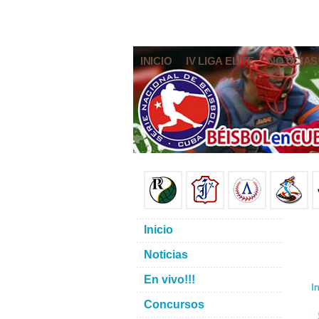
INICIO
IV LIGA ELITE
NOTICIAS
Inicio
Noticias
En vivo!!!
In
Concursos