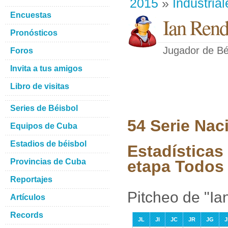
2015
»
Industrial
Encuestas
Ian Ren
Pronósticos
Jugador de Bé
Foros
Invita a tus amigos
Libro de visitas
Series de Béisbol
54 Serie Nac
Equipos de Cuba
Estadios de béisbol
Estadísticas
Provincias de Cuba
etapa Todos 
Reportajes
Pitcheo de "I
Artículos
Records
JL
JI
JC
JR
JG
J