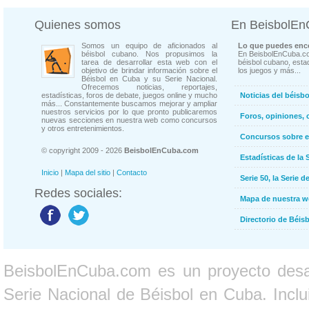
Quienes somos
En BeisbolE
Somos un equipo de aficionados al
Lo que puedes enco
béisbol cubano. Nos propusimos la
En BeisbolEnCuba.co
tarea de desarrollar esta web con el
béisbol cubano, estad
objetivo de brindar información sobre el
los juegos y más...
Béisbol en Cuba y su Serie Nacional.
Ofrecemos noticias, reportajes,
estadísticas, foros de debate, juegos online y mucho
Noticias del béisb
más... Constantemente buscamos mejorar y ampliar
nuestros servicios por lo que pronto publicaremos
Foros, opiniones, 
nuevas secciones en nuestra web como concursos
y otros entretenimientos.
Concursos sobre e
© copyright 2009 - 2026
BeisbolEnCuba.com
Estadísticas de la 
Inicio
|
Mapa del sitio
|
Contacto
Serie 50, la Serie d
Redes sociales:
Mapa de nuestra 
Directorio de Béi
BeisbolEnCuba.com es un proyecto desarr
Serie Nacional de Béisbol en Cuba. Inclui