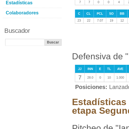
Estadísticas
7
7
0
0
4
Colaboradores
C
CL
PCL
SO
BB
23
22
7.07
19
12
Buscador
Defensiva de 
JJ
INN
E
TL
AVE
7
28.0
0
10
1.000
Posiciones:
Lanzad
Estadísticas
etapa Segun
Pitcheo de "I