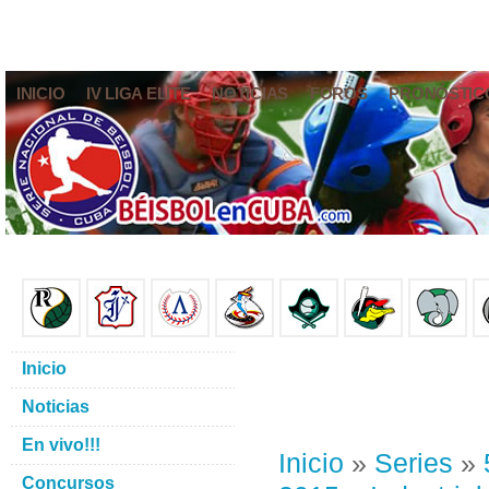
INICIO
IV LIGA ELITE
NOTICIAS
FOROS
PRONÓSTIC
Inicio
Noticias
En vivo!!!
Inicio
»
Series
»
Concursos