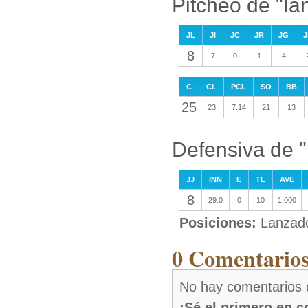
Pitcheo de "I
JL
JI
JC
JR
JG
J
8
7
0
1
4
C
CL
PCL
SO
BB
25
23
7.14
21
13
Defensiva de 
JJ
INN
E
TL
AVE
8
29.0
0
10
1.000
Posiciones:
Lanzad
0 Comentarios
No hay comentarios 
¡Sé el primero en 