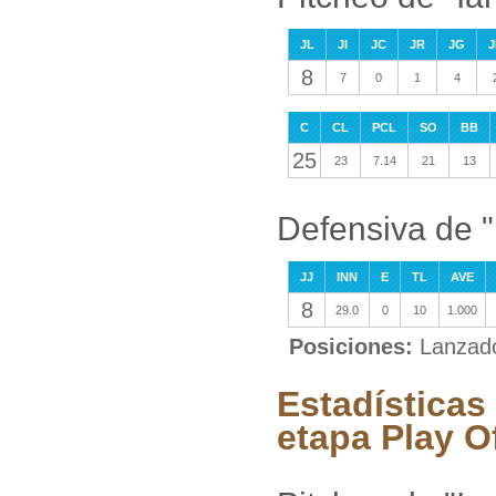
JL
JI
JC
JR
JG
J
8
7
0
1
4
C
CL
PCL
SO
BB
25
23
7.14
21
13
Defensiva de 
JJ
INN
E
TL
AVE
8
29.0
0
10
1.000
Posiciones:
Lanzad
Estadísticas
etapa Play O