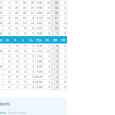
67
1
73
39
30
4.26
31
20
5
00
0
20
18
15
9.00
5
19
1
00
1
49
26
21
4.85
14
18
2
67
0
23
10
9
2.73
12
17
1
00
0
24
14
14
5.82
9
11
3
-
0
11
8
8
6.97
3
10
0
00
0
5
0
0
0.00
8
7
0
RO
JS
H
C
CL
PCL
SO
BB
HR
-
1
6
3
3
3.38
2
6
0
00
8
21
4
4
1.21
21
5
1
-
0
9
5
5
7.94
4
3
1
-
0
4
2
1
1.80
0
3
0
00
1
4
3
2
6.00
4
2
0
-
0
6
3
3
4.26
2
2
0
-
0
5
5
5
19.29
0
1
1
-
0
3
3
3
13.50
1
0
0
-
0
1
0
0
0.00
0
0
0
nterés
- Béisbol cubano
o.cu