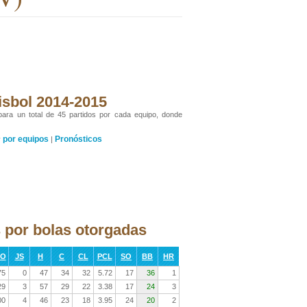
isbol 2014-2015
 para un total de 45 partidos por cada equipo, donde
por equipos
Pronósticos
y
|
 por bolas otorgadas
RO
JS
H
C
CL
PCL
SO
BB
HR
75
0
47
34
32
5.72
17
36
1
29
3
57
29
22
3.38
17
24
3
00
4
46
23
18
3.95
24
20
2