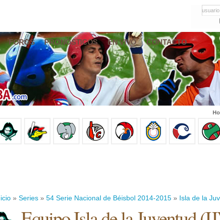
usuario
FOROS
PRONÓSTICOS
EN VIVO
CONTACTO
Ho
icio
»
Series
»
54 Serie Nacional de Béisbol 2014-2015
»
Isla de la Ju
Equipo Isla de la Juventud (I