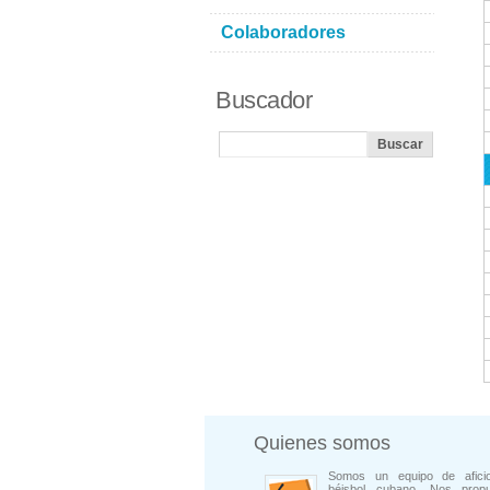
Colaboradores
Buscador
Quienes somos
Somos un equipo de afici
béisbol cubano. Nos prop