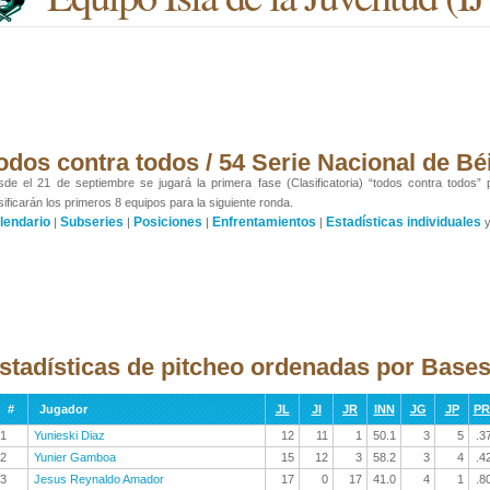
odos contra todos / 54 Serie Nacional de Bé
de el 21 de septiembre se jugará la primera fase (Clasificatoria) “todos contra todos”
sificarán los primeros 8 equipos para la siguiente ronda.
lendario
Subseries
Posiciones
Enfrentamientos
Estadísticas individuales
|
|
|
|
stadísticas de pitcheo ordenadas por Bases
#
Jugador
JL
JI
JR
INN
JG
JP
P
1
Yunieski Diaz
12
11
1
50.1
3
5
.3
2
Yunier Gamboa
15
12
3
58.2
3
4
.4
3
Jesus Reynaldo Amador
17
0
17
41.0
4
1
.8