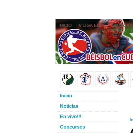
INICIO
IV LIGA ELITE
NOTICIAS
Inicio
Noticias
En vivo!!!
In
Concursos