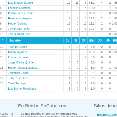
Luis Manuel Suarez
12
11
1
63.1
4
2
.6
5
Franklin Quintana
9
5
4
15.0
1
4
.2
6
Pedro Luis Guzman
16
0
16
39.0
1
0
1.0
7
Reimundo Vazquez
9
4
5
29.2
2
1
.6
8
Hector Galindo
12
0
12
21.2
2
0
1.0
9
Javier Abel Raña
7
2
5
10.1
0
0
10
Jesus Amed Pino
3
0
3
8.1
1
0
1.0
#
Jugador
JL
JI
JR
INN
JG
JP
P
11
Yoandry Lopez
6
0
6
8.0
0
0
12
Danny Aguilera
15
0
15
29.2
6
0
1.0
13
Oscar Jacomino
2
0
2
5.2
0
0
Jorge Carlos Quintero
4
0
4
5.0
0
0
15
Hector Manuel Mendoza
2
0
2
3.0
0
1
.0
Jonathan Carbo
6
0
6
6.1
0
0
17
Julio Cesar Diaz
1
0
1
2.1
0
0
18
Yariel Tamayo
2
0
2
2.0
0
0
Luis Michel Rodriguez
3
0
3
3.0
0
0
En BeisbolEnCuba.com
Sitios de i
onados al
Lo que puedes encontrar en nuestra web
BeisbolCuban
usimos la
En BeisbolEnCuba.com podrás encontrar noticias del