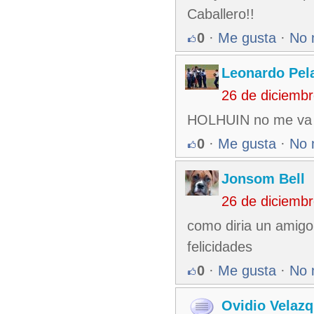
Caballero!!
0
·
Me gusta
·
No 
Leonardo Pel
26 de diciemb
HOLHUIN no me va a 
0
·
Me gusta
·
No 
Jonsom Bell
26 de diciemb
como diria un amigo
felicidades
0
·
Me gusta
·
No 
Ovidio Velaz