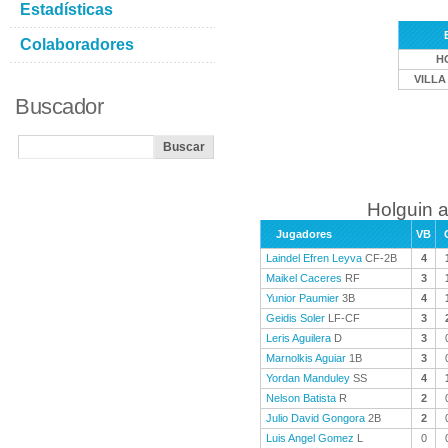
Estadísticas
Colaboradores
H
VILLA
Buscador
Holguin a
Jugadores
VB
Laindel Efren Leyva
CF-2B
4
Maikel Caceres
RF
3
Yunior Paumier
3B
4
Geidis Soler
LF-CF
3
Leris Aguilera
D
3
Marnolkis Aguiar
1B
3
Yordan Manduley
SS
4
Nelson Batista
R
2
Julio David Gongora
2B
2
Luis Angel Gomez
L
0