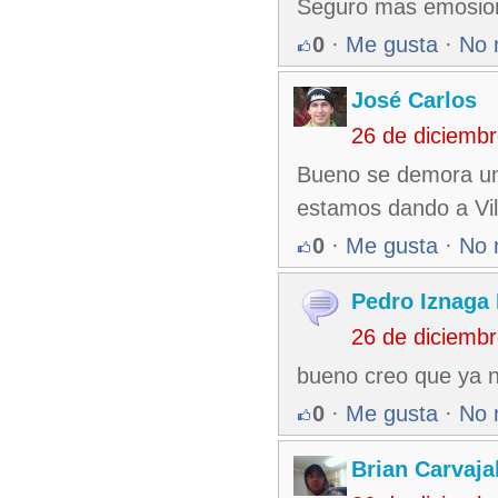
Seguro mas emosiona
0
·
Me gusta
·
No 
José Carlos
26 de diciemb
Bueno se demora una
estamos dando a Vil
0
·
Me gusta
·
No 
Pedro Iznaga
26 de diciemb
bueno creo que ya no 
0
·
Me gusta
·
No 
Brian Carvaja