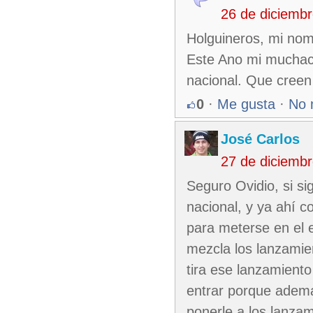
26 de diciemb
Holguineros, mi nom
Este Ano mi muchach
nacional. Que creen
0
·
Me gusta
·
No 
José Carlos
27 de diciemb
Seguro Ovidio, si si
nacional, y ya ahí c
para meterse en el 
mezcla los lanzami
tira ese lanzamiento 
entrar porque además
ponerle a los lanza