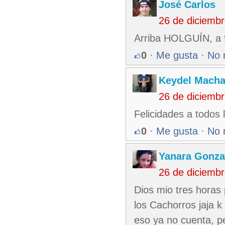
José Carlos
26 de diciemb
Arriba HOLGUÍN, a fe
0
·
Me gusta
·
No 
Keydel Macha
26 de diciemb
Felicidades a todos 
0
·
Me gusta
·
No 
Yanara Gonza
26 de diciemb
Dios mio tres horas 
los Cachorros jaja k
eso ya no cuenta, pe