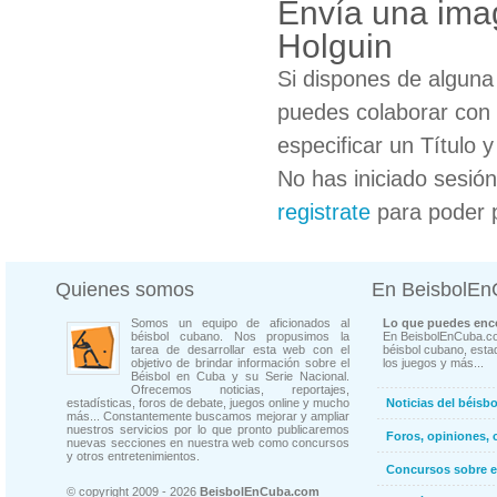
Envía una imag
Holguin
Si dispones de algun
puedes colaborar con 
especificar un Título 
No has iniciado sesió
registrate
para poder 
Quienes somos
En BeisbolE
Somos un equipo de aficionados al
Lo que puedes enco
béisbol cubano. Nos propusimos la
En BeisbolEnCuba.co
tarea de desarrollar esta web con el
béisbol cubano, estad
objetivo de brindar información sobre el
los juegos y más...
Béisbol en Cuba y su Serie Nacional.
Ofrecemos noticias, reportajes,
estadísticas, foros de debate, juegos online y mucho
Noticias del béisb
más... Constantemente buscamos mejorar y ampliar
nuestros servicios por lo que pronto publicaremos
Foros, opiniones, 
nuevas secciones en nuestra web como concursos
y otros entretenimientos.
Concursos sobre e
© copyright 2009 - 2026
BeisbolEnCuba.com