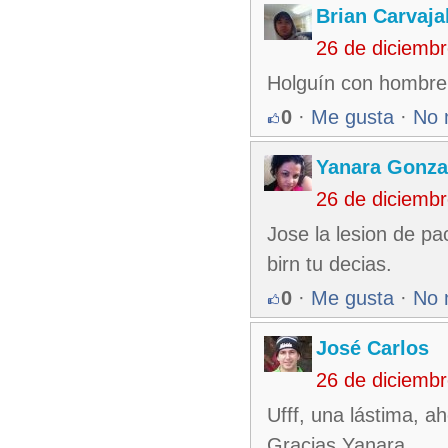
Brian Carvaja
26 de diciemb
Holguín con hombre 
0
·
Me gusta
·
No 
Yanara Gonza
26 de diciemb
Jose la lesion de p
birn tu decias.
0
·
Me gusta
·
No 
José Carlos
26 de diciemb
Ufff, una lástima, 
Gracias Yanara.