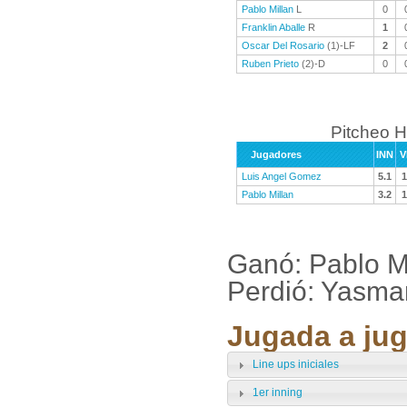
Pablo Millan
L
0
Franklin Aballe
R
1
Oscar Del Rosario
(1)-LF
2
Ruben Prieto
(2)-D
0
Pitcheo H
Jugadores
INN
V
Luis Angel Gomez
5.1
1
Pablo Millan
3.2
1
Ganó: Pablo M
Perdió: Yasma
Jugada a jug
Line ups iniciales
1er inning