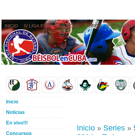
INICIO
IV LIGA ELITE
NOTICIAS
FOROS
PRONÓSTIC
Inicio
Noticias
En vivo!!!
Inicio
»
Series
»
Concursos