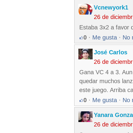
Vcnewyork1
26 de diciemb
Estaba 3x2 a favor 
0
·
Me gusta
·
No 
José Carlos
26 de diciemb
Gana VC 4 a 3. Aun
quedar muchos lanza
este juego. Arriba c
0
·
Me gusta
·
No 
Yanara Gonza
26 de diciemb