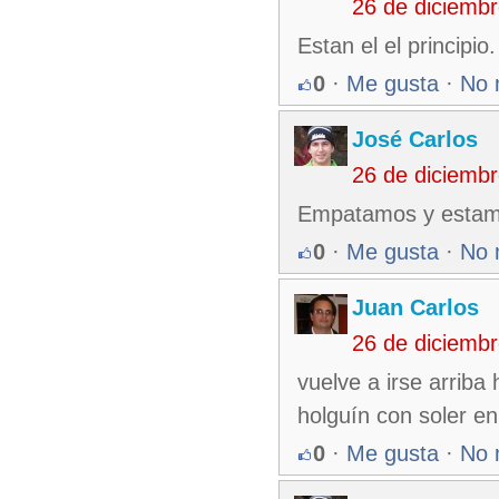
26 de diciemb
Estan el el principi
0
·
Me gusta
·
No 
José Carlos
26 de diciemb
Empatamos y estamos
0
·
Me gusta
·
No 
Juan Carlos
26 de diciemb
vuelve a irse arriba
holguín con soler en 
0
·
Me gusta
·
No 