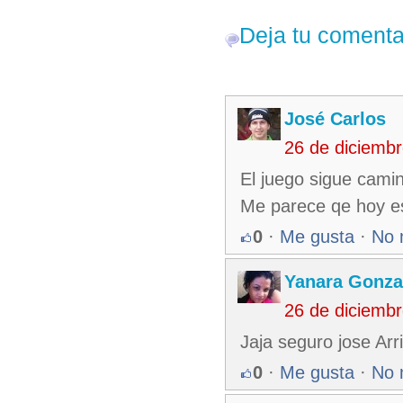
Deja tu comenta
José Carlos
26 de diciemb
El juego sigue cami
Me parece qe hoy es
0
·
Me gusta
·
No 
Yanara Gonza
26 de diciemb
Jaja seguro jose Arr
0
·
Me gusta
·
No 