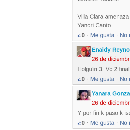
Villa Clara amenaza 
Yandri Canto.
0
·
Me gusta
·
No 
Enaidy Reyno
26 de diciemb
Holguín 3, Vc 2 final
0
·
Me gusta
·
No 
Yanara Gonza
26 de diciemb
Y por fin k paso k is
0
·
Me gusta
·
No 