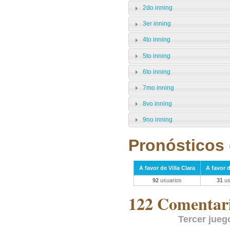
2do inning
3er inning
4to inning
5to inning
6to inning
7mo inning
8vo inning
9no inning
Pronósticos 
A favor de Villa Clara
A favor 
92
usuarios
31
us
122 Comentari
Tercer jueg