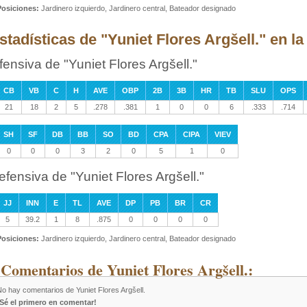
Posiciones:
Jardinero izquierdo, Jardinero central, Bateador designado
stadísticas de "Yuniet Flores Argšell." en la
fensiva de "Yuniet Flores Argšell."
CB
VB
C
H
AVE
OBP
2B
3B
HR
TB
SLU
OPS
21
18
2
5
.278
.381
1
0
0
6
.333
.714
SH
SF
DB
BB
SO
BD
CPA
CIPA
VIEV
0
0
0
3
2
0
5
1
0
efensiva de "Yuniet Flores Argšell."
JJ
INN
E
TL
AVE
DP
PB
BR
CR
5
39.2
1
8
.875
0
0
0
0
Posiciones:
Jardinero izquierdo, Jardinero central, Bateador designado
 Comentarios de Yuniet Flores Argšell.:
o hay comentarios de Yuniet Flores Argšell.
¡Sé el primero en comentar!