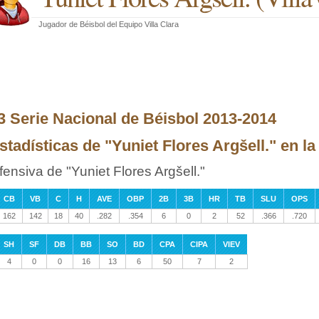
Jugador de Béisbol
del
Equipo Villa Clara
3 Serie Nacional de Béisbol 2013-2014
stadísticas de "Yuniet Flores Argšell." en l
fensiva de "Yuniet Flores Argšell."
CB
VB
C
H
AVE
OBP
2B
3B
HR
TB
SLU
OPS
162
142
18
40
.282
.354
6
0
2
52
.366
.720
SH
SF
DB
BB
SO
BD
CPA
CIPA
VIEV
4
0
0
16
13
6
50
7
2