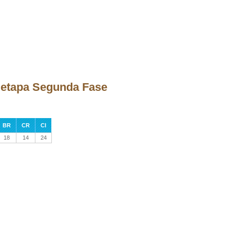
la etapa Segunda Fase
BR
CR
CI
18
14
24