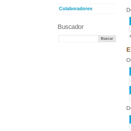
Colaboradores
D
Buscador
E
O
D