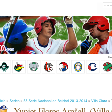
usuario
FOROS
PRONÓSTICOS
EN VIVO
CONTACTO
Ho
icio
»
Series
»
53 Serie Nacional de Béisbol 2013-2014
»
Villa Clara
» Y
Yuniet Flores Argšell.
(
Villa