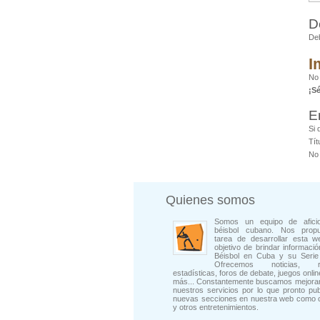
D
De
I
No 
¡S
E
Si 
Tít
No 
Quienes somos
Somos un equipo de afici
béisbol cubano. Nos prop
tarea de desarrollar esta w
objetivo de brindar informació
Béisbol en Cuba y su Serie 
Ofrecemos noticias, rep
estadísticas, foros de debate, juegos onli
más... Constantemente buscamos mejorar
nuestros servicios por lo que pronto pu
nuevas secciones en nuestra web como 
y otros entretenimientos.