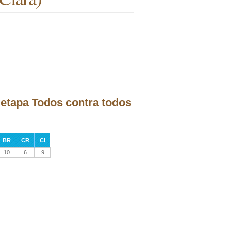
a etapa Todos contra todos
BR
CR
CI
10
6
9