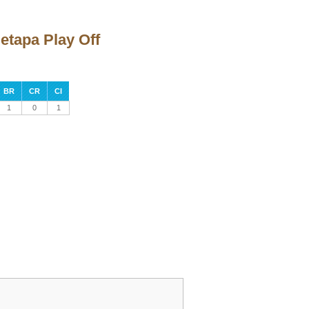
 etapa Play Off
BR
CR
CI
1
0
1