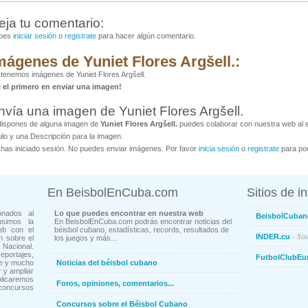
eja tu comentario:
bes
iniciar sesión
o
registrate
para hacer algún comentario.
mágenes de Yuniet Flores Argšell.:
tenemos imágenes de Yuniet Flores Argšell.
é el primero en enviar una imagen!
nvía una imagen de Yuniet Flores Argšell.
dispones de alguna imagen de
Yuniet Flores Argšell.
puedes colaborar con nuestra web al e
ulo y una Descripción para la imagen.
has iniciado sesión. No puedes enviar imágenes. Por favor
inicia sesión
o
registrate
para pod
En BeisbolEnCuba.com
Sitios de i
onados al
Lo que puedes encontrar en nuestra web
BeisbolCuban
usimos la
En BeisbolEnCuba.com podrás encontrar noticias del
eb con el
béisbol cubano, estadísticas, records, resultados de
- Sit
INDER.cu
n sobre el
los juegos y más...
Nacional.
ortajes,
FutbolClubEu
ne y mucho
Noticias del béisbol cubano
 y ampliar
blicaremos
Foros, opiniones, comentarios...
concursos
Concursos sobre el Béisbol Cubano