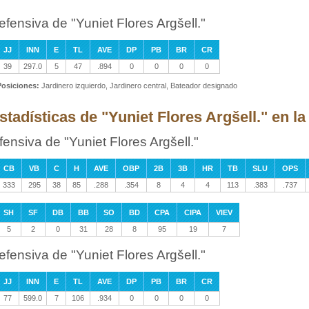
efensiva de "Yuniet Flores Argšell."
JJ
INN
E
TL
AVE
DP
PB
BR
CR
39
297.0
5
47
.894
0
0
0
0
Posiciones:
Jardinero izquierdo, Jardinero central, Bateador designado
stadísticas de "Yuniet Flores Argšell." en 
fensiva de "Yuniet Flores Argšell."
CB
VB
C
H
AVE
OBP
2B
3B
HR
TB
SLU
OPS
333
295
38
85
.288
.354
8
4
4
113
.383
.737
SH
SF
DB
BB
SO
BD
CPA
CIPA
VIEV
5
2
0
31
28
8
95
19
7
efensiva de "Yuniet Flores Argšell."
JJ
INN
E
TL
AVE
DP
PB
BR
CR
77
599.0
7
106
.934
0
0
0
0