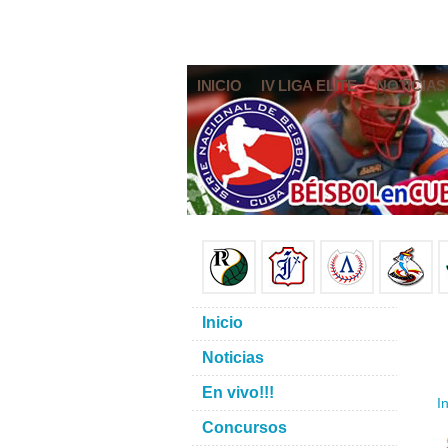
INICIO
IV LIGA ELITE
NOTICIAS
Inicio
Noticias
En vivo!!!
In
Concursos