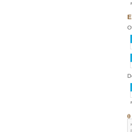
E
O
D
0
N