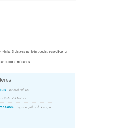
nviarla. Si deseas también puedes especificar un
er publicar imágenes.
nterés
- Béisbol cubano
o.cu
io Oficial del INDER
- Ligas de futbol de Europa
ropa.com