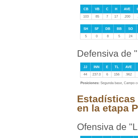
CB
VB
C
H
AVE
103
85
7
17
.200
SH
SF
DB
BB
SO
5
0
8
5
24
Defensiva de 
JJ
INN
E
TL
AVE
44
237.0
6
156
.962
Posiciones:
Segunda base, Campo co
Estadísticas
en la etapa P
Ofensiva de "