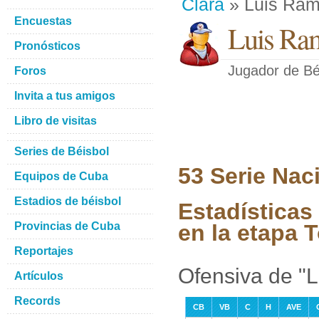
Clara
» Luis Ram
Encuestas
Luis Ra
Pronósticos
Jugador de Bé
Foros
Invita a tus amigos
Libro de visitas
Series de Béisbol
53 Serie Nac
Equipos de Cuba
Estadios de béisbol
Estadísticas
Provincias de Cuba
en la etapa 
Reportajes
Ofensiva de "
Artículos
Records
CB
VB
C
H
AVE