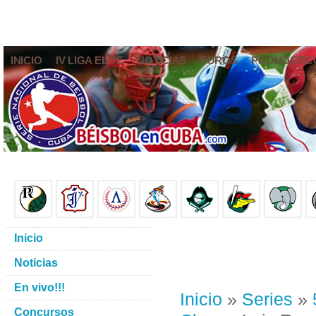
INICIO
IV LIGA ELITE
NOTICIAS
FOROS
PRONÓSTIC
Inicio
Noticias
En vivo!!!
Inicio
»
Series
»
Concursos