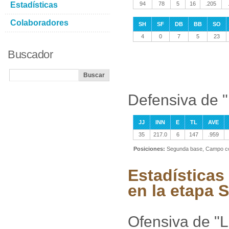
Estadísticas
94
78
5
16
.205
Colaboradores
SH
SF
DB
BB
SO
4
0
7
5
23
Buscador
Defensiva de 
JJ
INN
E
TL
AVE
35
217.0
6
147
.959
Posiciones:
Segunda base, Campo co
Estadísticas
en la etapa
Ofensiva de "