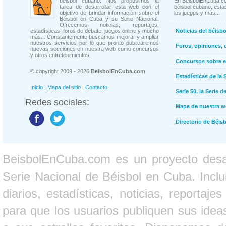
béisbol cubano. Nos propusimos la
En BeisbolEnCuba.co
tarea de desarrollar esta web con el
béisbol cubano, estad
objetivo de brindar información sobre el
los juegos y más...
Béisbol en Cuba y su Serie Nacional.
Ofrecemos noticias, reportajes,
estadísticas, foros de debate, juegos online y mucho
Noticias del béisb
más... Constantemente buscamos mejorar y ampliar
nuestros servicios por lo que pronto publicaremos
Foros, opiniones, 
nuevas secciones en nuestra web como concursos
y otros entretenimientos.
Concursos sobre e
© copyright 2009 - 2026
BeisbolEnCuba.com
Estadísticas de la 
Inicio
|
Mapa del sitio
|
Contacto
Serie 50, la Serie d
Redes sociales:
Mapa de nuestra 
Directorio de Béi
BeisbolEnCuba.com es un proyecto desarr
Serie Nacional de Béisbol en Cuba. Inclui
diarios, estadísticas, noticias, report
para que los usuarios publiquen sus ideas