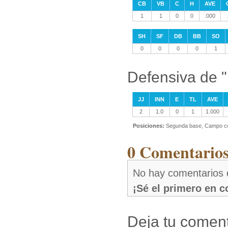
CB
VB
C
H
AVE
1
1
0
0
.000
SH
SF
DB
BB
SO
0
0
0
0
1
Defensiva de 
JJ
INN
E
TL
AVE
2
1.0
0
1
1.000
Posiciones:
Segunda base, Campo co
0 Comentarios
No hay comentarios 
¡Sé el primero en 
Deja tu coment