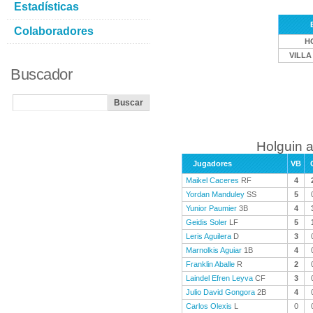
Estadísticas
Colaboradores
H
VILLA
Buscador
Holguin a
Jugadores
VB
Maikel Caceres
RF
4
Yordan Manduley
SS
5
Yunior Paumier
3B
4
Geidis Soler
LF
5
Leris Aguilera
D
3
Marnolkis Aguiar
1B
4
Franklin Aballe
R
2
Laindel Efren Leyva
CF
3
Julio David Gongora
2B
4
Carlos Olexis
L
0