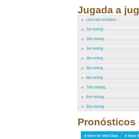
Jugada a jug
Line ups iniciales
1er inning
2do inning
3er inning
4to inning
5to inning
6to inning
7mo inning
8vo inning
9no inning
Pronósticos 
A favor de Villa Clara
A favor 