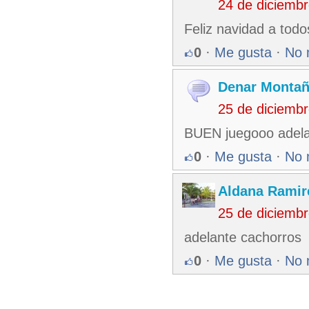
24 de diciemb
Feliz navidad a todo
0
·
Me gusta
·
No 
Denar Montañ
25 de diciemb
BUEN juegooo adela
0
·
Me gusta
·
No 
Aldana Ramir
25 de diciemb
adelante cachorros
0
·
Me gusta
·
No 