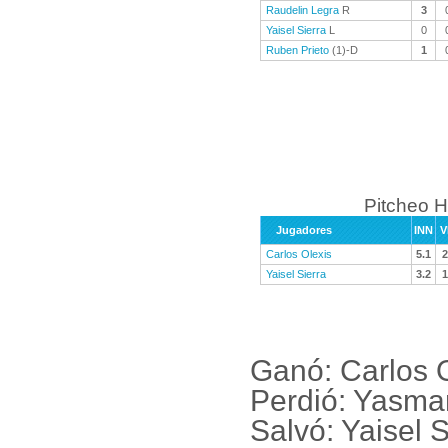
Raudelin Legra
R
3
Yaisel Sierra
L
0
Ruben Prieto
(1)-D
1
Pitcheo H
Jugadores
INN
V
Carlos Olexis
5.1
2
Yaisel Sierra
3.2
1
Ganó: Carlos 
Perdió: Yasm
Salvó: Yaisel 