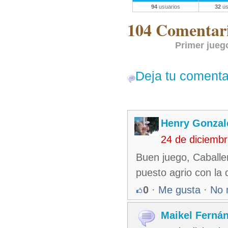
94
usuarios
32
us
104 Comentari
Primer juego
Deja tu comenta
Henry Gonzal
24 de diciemb
Buen juego, Caballe
puesto agrio con la
0
·
Me gusta
·
No 
Maikel Ferná