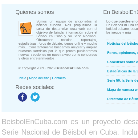
Quienes somos
En BeisbolE
Somos un equipo de aficionados al
Lo que puedes enco
béisbol cubano. Nos propusimos la
En BeisbolEnCuba.co
tarea de desarrollar esta web con el
béisbol cubano, estad
objetivo de brindar información sobre el
los juegos y más...
Béisbol en Cuba y su Serie Nacional.
Ofrecemos noticias, reportajes,
estadísticas, foros de debate, juegos online y mucho
Noticias del béisb
más... Constantemente buscamos mejorar y ampliar
nuestros servicios por lo que pronto publicaremos
Foros, opiniones, 
nuevas secciones en nuestra web como concursos
y otros entretenimientos.
Concursos sobre e
© copyright 2009 - 2026
BeisbolEnCuba.com
Estadísticas de la 
Inicio
|
Mapa del sitio
|
Contacto
Serie 50, la Serie d
Redes sociales:
Mapa de nuestra 
Directorio de Béi
BeisbolEnCuba.com es un proyecto desarr
Serie Nacional de Béisbol en Cuba. Inclui