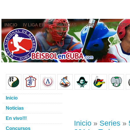
INICIO
IV LIGA ELITE
NOTICIAS
FOROS
PRONÓSTIC
Inicio
Noticias
En vivo!!!
Inicio
»
Series
»
Concursos