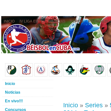
INICIO
IV LIGA ELITE
NOTICIAS
FOROS
PRONÓSTIC
Inicio
Noticias
En vivo!!!
Inicio
»
Series
»
Concursos