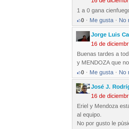
16 de diciemb
1 a 0 gana cienfuego
0
·
Me gusta
·
No 
Jorge Luis Ca
16 de diciemb
Buenas tardes a to
y MENDOZA que no e
0
·
Me gusta
·
No 
José J. Rodr
16 de diciemb
Eriel y Mendoza est
al equipo.
No por gusto le pùsi