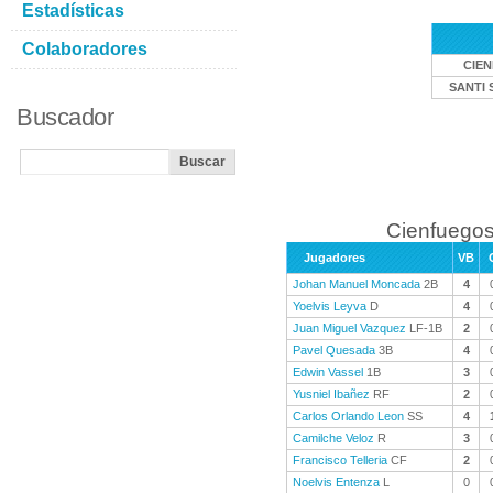
Estadísticas
Colaboradores
CIE
SANTI 
Buscador
Cienfuegos
Jugadores
VB
Johan Manuel Moncada
2B
4
Yoelvis Leyva
D
4
Juan Miguel Vazquez
LF-1B
2
Pavel Quesada
3B
4
Edwin Vassel
1B
3
Yusniel Ibañez
RF
2
Carlos Orlando Leon
SS
4
Camilche Veloz
R
3
Francisco Telleria
CF
2
Noelvis Entenza
L
0