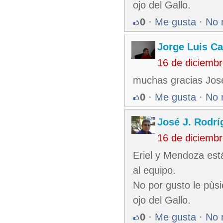
ojo del Gallo.
0
·
Me gusta
·
No 
Jorge Luis Ca
16 de diciemb
muchas gracias Jose
0
·
Me gusta
·
No 
José J. Rodr
16 de diciemb
Eriel y Mendoza est
al equipo.
No por gusto le pùsi
ojo del Gallo.
0
·
Me gusta
·
No 