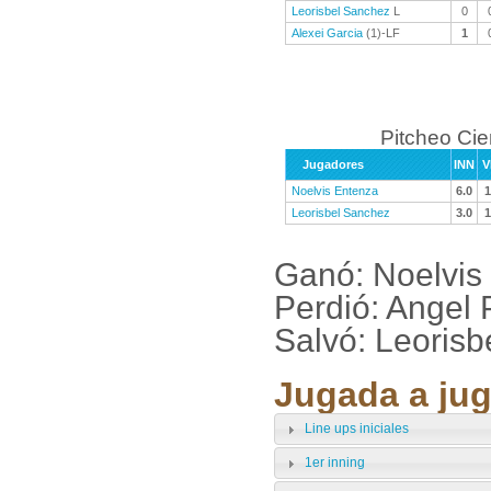
Leorisbel Sanchez
L
0
Alexei Garcia
(1)-LF
1
Pitcheo Ci
Jugadores
INN
V
Noelvis Entenza
6.0
1
Leorisbel Sanchez
3.0
1
Ganó: Noelvis
Perdió: Angel
Salvó: Leoris
Jugada a jug
Line ups iniciales
1er inning