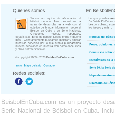
Quienes somos
En BeisbolE
Somos un equipo de aficionados al
Lo que puedes enco
béisbol cubano. Nos propusimos la
En BeisbolEnCuba.co
tarea de desarrollar esta web con el
béisbol cubano, estad
objetivo de brindar información sobre el
los juegos y más...
Béisbol en Cuba y su Serie Nacional.
Ofrecemos noticias, reportajes,
estadísticas, foros de debate, juegos online y mucho
Noticias del béisb
más... Constantemente buscamos mejorar y ampliar
nuestros servicios por lo que pronto publicaremos
Foros, opiniones, 
nuevas secciones en nuestra web como concursos
y otros entretenimientos.
Concursos sobre e
© copyright 2009 - 2026
BeisbolEnCuba.com
Estadísticas de la 
Inicio
|
Mapa del sitio
|
Contacto
Serie 50, la Serie d
Redes sociales:
Mapa de nuestra 
Directorio de Béi
BeisbolEnCuba.com es un proyecto desarr
Serie Nacional de Béisbol en Cuba. Inclui