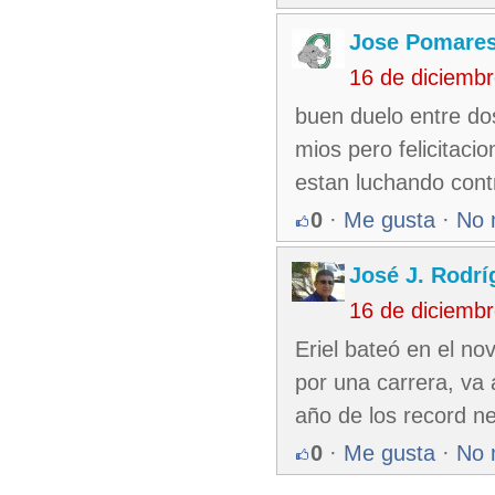
Jose Pomare
16 de diciemb
buen duelo entre dos
mios pero felicitaci
estan luchando cont
0
·
Me gusta
·
No 
José J. Rodr
16 de diciemb
Eriel bateó en el no
por una carrera, va 
año de los record ne
0
·
Me gusta
·
No 