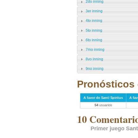
2do inning
3er inning
4to inning
5to inning
6to inning
7mo inning
8vo inning
9no inning
Pronósticos 
A favor de Santi Spiritus
A fa
54
usuarios
10 Comentarios
Primer juego Sant