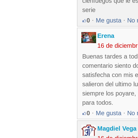
cienfuegos que le e
serie
0
·
Me gusta
·
No 
Erena
16 de diciemb
Buenas tardes a todo
comentario siento d
satisfecha con mis 
salieron del ultimo 
siempre los poyare,
para todos.
0
·
Me gusta
·
No 
Magdiel Vega