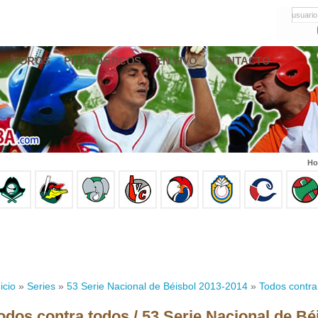
usuario
FOROS
PRONÓSTICOS
EN VIVO
CONTACTO
Ho
icio
»
Series
»
53 Serie Nacional de Béisbol 2013-2014
»
Todos contra
odos contra todos / 53 Serie Nacional de Bé