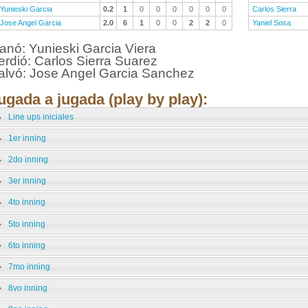
Yunieski Garcia
0.2
1
0
0
0
0
0
0
Carlos Sierra
Jose Angel Garcia
2.0
6
1
0
0
2
2
0
Yaniel Sosa
anó: Yunieski Garcia Viera
erdió: Carlos Sierra Suarez
alvó: Jose Angel Garcia Sanchez
ugada a jugada (play by play):
Line ups iniciales
1er inning
2do inning
3er inning
4to inning
5to inning
6to inning
7mo inning
8vo inning