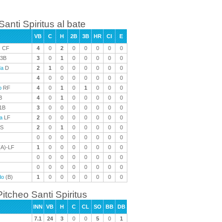
Santi Spiritus al bate
VB
C
H
2B
3B
HR
CI
E
s
CF
4
0
2
0
0
0
0
0
3B
3
0
1
0
0
0
0
0
da
D
2
1
0
0
0
0
0
0
4
0
0
0
0
0
0
0
o
RF
4
0
1
0
1
0
0
0
B
4
0
1
0
0
0
0
0
1B
3
0
0
0
0
0
0
0
a
LF
2
0
0
0
0
0
0
0
S
2
0
1
0
0
0
0
0
0
0
0
0
0
0
0
0
A)-LF
1
0
0
0
0
0
0
0
0
0
0
0
0
0
0
0
0
0
0
0
0
0
0
0
do
(B)
1
0
0
0
0
0
0
0
Pitcheo Santi Spiritus
INN
VB
H
C
CL
SO
BB
DB
7.1
24
3
0
0
5
0
1