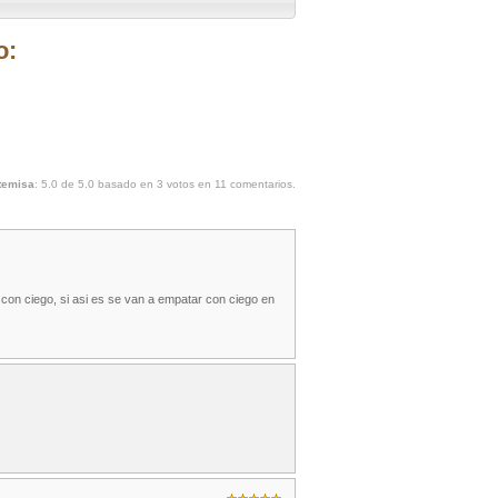
o:
rtemisa
:
5.0
de
5.0
basado en
3
votos en
11
comentarios.
con ciego, si asi es se van a empatar con ciego en