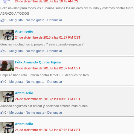
24 de diciembre de 2013 a las 10:49 AM CST
Feliz navidad para todos los cubanos,somos los mejores del mundo,y estemos dentro fuera
ABRAZO A TODOS
0
·
Me gusta
·
No me gusta
·
Denunciar
Artemiseño
24 de diciembre de 2013 a las 01:27 PM CST
Gracias muchachos lp propio . Y esto cuamdo empieza ?
0
·
Me gusta
·
No me gusta
·
Denunciar
Félix Armando Quirós Tejeira
24 de diciembre de 2013 a las 02:07 PM CST
Empezó hace rato. Lahera contra Ismel. 0-0 después de tres.
0
·
Me gusta
·
No me gusta
·
Denunciar
Artemiseño
24 de diciembre de 2013 a las 03:19 PM CST
Alabado seguimos sin batear y haciendo errores mas nunca
0
·
Me gusta
·
No me gusta
·
Denunciar
Artemiseño
24 de diciembre de 2013 a las 07:15 PM CST