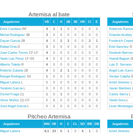
Artemisa al bate
Jugadores
VB
C
H
2B
3B
HR
CI
E
Jugadores
Erick Candano
RF
4
1
1
0
0
0
0
0
Robersis Ramo
Michel Rodriguez
3B
3
0
0
0
0
0
0
0
Orlando Acebey
Dayan Garcia
2B
4
0
2
2
0
0
2
1
Frederich Cepe
Rafael Orta
D
3
0
0
0
0
0
0
0
Eriel Sanchez
R
Juan Carlos Torres
CF-LF
4
0
0
0
0
0
0
0
Dunieski Barros
Yanio Luis Perez
LF-SS
4
0
0
0
0
0
0
0
Yoandi Baguet
2
Alberto Toledo
R
4
0
0
0
0
0
0
0
Luis D. Serrano
Roberto Zulueta
1B
4
0
2
1
0
0
0
0
Angel Luis Garci
Rangel Rodriguez
SS
1
0
0
0
0
0
0
0
Yordan Calaña
S
Miguel Lahera
L
0
0
0
0
0
0
0
0
Ismel Jimenez
L
Yunieski Garcia
L
0
0
0
0
0
0
0
0
Javier Martinez
(
Osmel Fraga
(1)
1
0
1
0
0
0
0
0
Carlos Sierra
L
Victor Muñoz
(2)-CF
0
1
0
0
0
0
0
0
Yaniel Sosa
L
Jose Angel Garcia
L
0
0
0
0
0
0
0
0
Livan Monteagu
Pitcheo Artemisa
Jugadores
INN
VB
H
C
CL
SO
BB
DB
Jugadores
Miguel Lahera
6.1
23
5
1
0
4
1
0
Ismel Jimenez