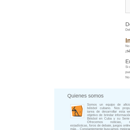
D
De
I
No 
¡S
E
Si 
pue
No 
Quienes somos
Somos un equipo de afici
béisbol cubano. Nos prop
tarea de desarrollar esta w
objetivo de brindar informació
Béisbol en Cuba y su Serie 
Ofrecemos noticias, rep
estadísticas, foros de debate, juegos onli
más... Constantemente buscamos mejorar