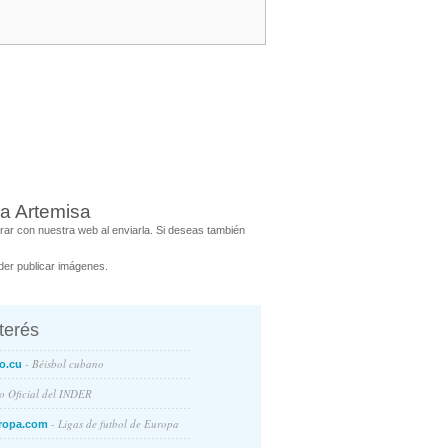
ra Artemisa
ar con nuestra web al enviarla. Si deseas también
er publicar imágenes.
nterés
- Béisbol cubano
o.cu
io Oficial del INDER
- Ligas de futbol de Europa
ropa.com