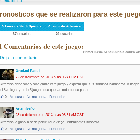
9no inning
ronósticos que se realizaron para este jueg
A favor de Santi Spiritus
A favor de Artemisa
37
usuarios
79
usuarios
1 Comentarios de este juego:
Primer juego Santi Spiritus contra A
Deja tu comentario
Ortolani Raoul
22 de diciembre de 2013 a las 06:41 PM CST
Artemisa debe solo y solo ganar este juego y esperar que sus sobrinos habaneros lo hagan 
el 8vo lugar y en lo 5 juegos que quedan todo puede pasar.
0
·
Me gusta
·
No me gusta
·
Denunciar
Artemiseño
23 de diciembre de 2013 a las 08:51 AM CST
Artemisa le gano la serie particular a ciego , entrariamos nosotros
0
·
Me gusta
·
No me gusta
·
Denunciar