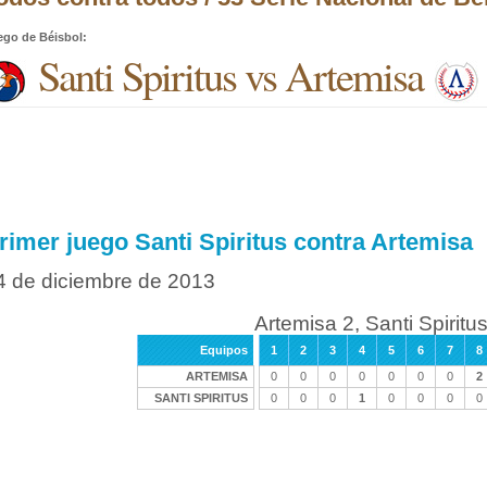
ego de Béisbol
:
Santi Spiritus vs Artemisa
rimer juego Santi Spiritus contra Artemisa
4 de diciembre de 2013
Artemisa 2, Santi Spiritus
Equipos
1
2
3
4
5
6
7
8
ARTEMISA
0
0
0
0
0
0
0
2
SANTI SPIRITUS
0
0
0
1
0
0
0
0