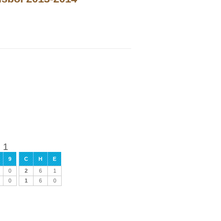
 1
9
C
H
E
0
2
6
1
0
1
6
0