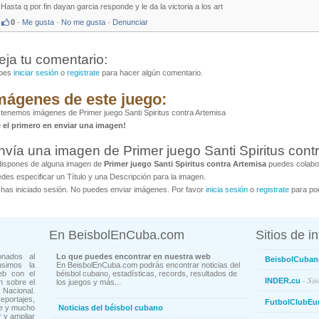
Hasta q por fin dayan garcia responde y le da la victoria a los art
0
·
Me gusta
·
No me gusta
·
Denunciar
eja tu comentario:
bes
iniciar sesión
o
registrate
para hacer algún comentario.
mágenes de este juego:
tenemos imágenes de Primer juego Santi Spiritus contra Artemisa
é el primero en enviar una imagen!
nvía una imagen de Primer juego Santi Spiritus cont
dispones de alguna imagen de
Primer juego Santi Spiritus contra Artemisa
puedes colabor
des especificar un Título y una Descripción para la imagen.
has iniciado sesión. No puedes enviar imágenes. Por favor
inicia sesión
o
registrate
para pod
En BeisbolEnCuba.com
Sitios de i
onados al
Lo que puedes encontrar en nuestra web
BeisbolCuban
usimos la
En BeisbolEnCuba.com podrás encontrar noticias del
eb con el
béisbol cubano, estadísticas, records, resultados de
- Sit
INDER.cu
n sobre el
los juegos y más...
Nacional.
ortajes,
FutbolClubEu
ne y mucho
Noticias del béisbol cubano
 y ampliar