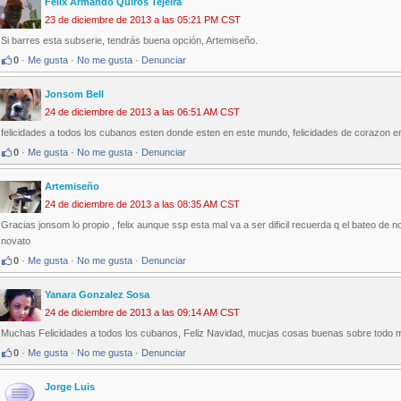
Félix Armando Quirós Tejeira
23 de diciembre de 2013 a las 05:21 PM CST
Si barres esta subserie, tendrás buena opción, Artemiseño.
0
·
Me gusta
·
No me gusta
·
Denunciar
Jonsom Bell
24 de diciembre de 2013 a las 06:51 AM CST
felicidades a todos los cubanos esten donde esten en este mundo, felicidades de corazon 
0
·
Me gusta
·
No me gusta
·
Denunciar
Artemiseño
24 de diciembre de 2013 a las 08:35 AM CST
Gracias jonsom lo propio , felix aunque ssp esta mal va a ser dificil recuerda q el bateo de n
novato
0
·
Me gusta
·
No me gusta
·
Denunciar
Yanara Gonzalez Sosa
24 de diciembre de 2013 a las 09:14 AM CST
Muchas Felicidades a todos los cubanos, Feliz Navidad, mucjas cosas buenas sobre todo m
0
·
Me gusta
·
No me gusta
·
Denunciar
Jorge Luis