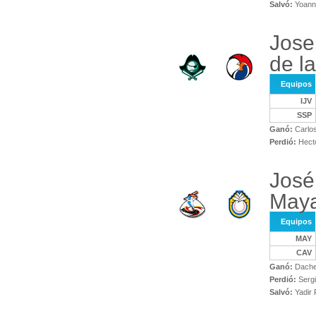
Salvó:
Yoann
Jose 
de l
Equipos
IJV
SSP
Ganó:
Carlos
Perdió:
Hecto
José
May
Equipos
MAY
CAV
Ganó:
Dache
Perdió:
Sergi
Salvó:
Yadir 