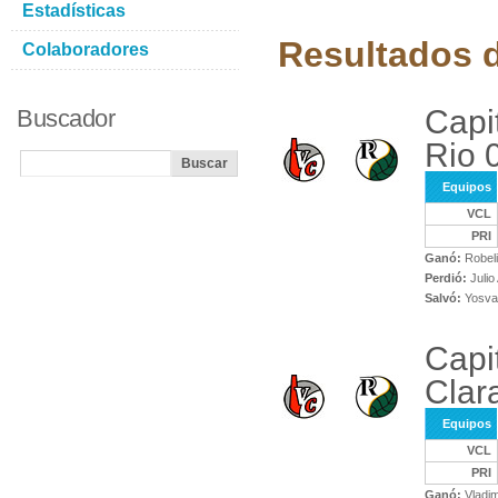
Estadísticas
Resultados d
Colaboradores
Capit
Buscador
Rio 
Equipos
VCL
PRI
Ganó:
Robeli
Perdió:
Julio
Salvó:
Yosvan
Capit
Clar
Equipos
VCL
PRI
Ganó:
Vladim