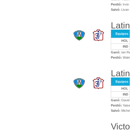
Perdió:
Irvin
Salvó:
Livan 
Lati
Equipos
HOL
IND
Ganó:
Ian R
Perdió:
Walni
Lati
Equipos
HOL
IND
Ganó:
David 
Perdió:
Yaise
Salvó:
Michel
Vict