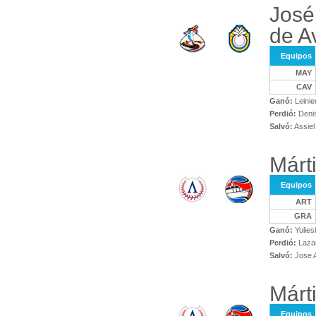
José
de Av
Equipos
MAY
CAV
Ganó:
Leinie
Perdió:
Denis
Salvó:
Assiel
Márt
Equipos
ART
GRA
Ganó:
Yulies
Perdió:
Lazar
Salvó:
Jose 
Márt
Equipos