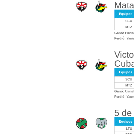
Mata
Equipos
SCU
MTZ
Ganó:
Edialb
Perdió:
Yanie
Vict
Cuba
Equipos
SCU
MTZ
Ganó:
Cionel
Perdió:
Yaum
5 de
Equipos
LTU