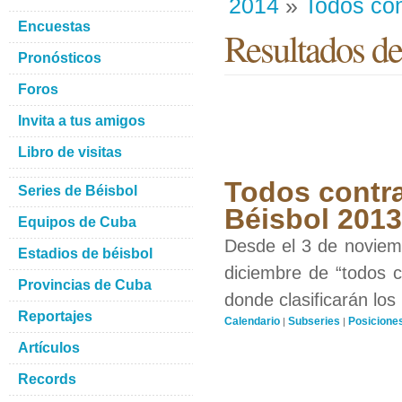
2014
»
Todos con
Encuestas
Resultados de
Pronósticos
Foros
Invita a tus amigos
Libro de visitas
Todos contra
Series de Béisbol
Béisbol 201
Equipos de Cuba
Desde el 3 de noviemb
Estadios de béisbol
diciembre de “todos c
Provincias de Cuba
donde clasificarán los
Reportajes
Calendario
Subseries
Posicione
|
|
Artículos
Records