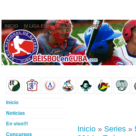
INICIO
IV LIGA ELITE
NOTICIAS
FOROS
PRONÓSTIC
Inicio
Noticias
En vivo!!!
Inicio
»
Series
»
Concursos