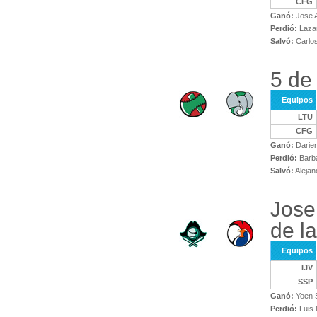
CFG
Ganó:
Jose A
Perdió:
Lazar
Salvó:
Carlos
5 de
Equipos
LTU
CFG
Ganó:
Darien
Perdió:
Barb
Salvó:
Alejan
Jose 
de l
Equipos
IJV
SSP
Ganó:
Yoen 
Perdió:
Luis 