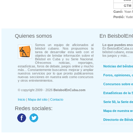
GTM
Ganó:
Yoan F
Perdió:
Yudel
Quienes somos
En BeisbolE
Somos un equipo de aficionados al
Lo que puedes enco
béisbol cubano. Nos propusimos la
En BeisbolEnCuba.co
tarea de desarrollar esta web con el
béisbol cubano, estad
objetivo de brindar información sobre el
los juegos y más...
Béisbol en Cuba y su Serie Nacional.
Ofrecemos noticias, reportajes,
estadísticas, foros de debate, juegos online y mucho
Noticias del béisb
más... Constantemente buscamos mejorar y ampliar
nuestros servicios por lo que pronto publicaremos
Foros, opiniones, 
nuevas secciones en nuestra web como concursos
y otros entretenimientos.
Concursos sobre e
© copyright 2009 - 2026
BeisbolEnCuba.com
Estadísticas de la 
Inicio
|
Mapa del sitio
|
Contacto
Serie 50, la Serie d
Redes sociales:
Mapa de nuestra 
Directorio de Béi