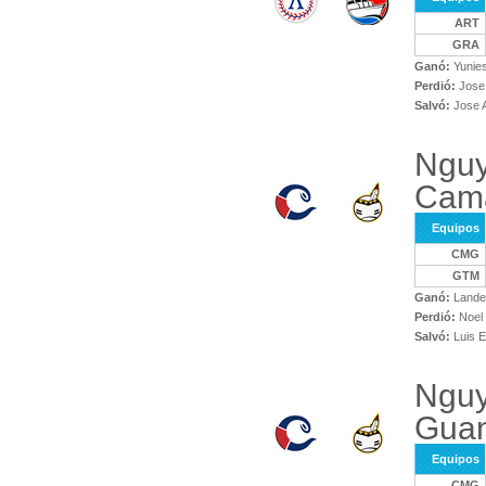
ART
GRA
Ganó:
Yunies
Perdió:
Jose
Salvó:
Jose 
Nguy
Cam
Equipos
CMG
GTM
Ganó:
Lander
Perdió:
Noel 
Salvó:
Luis E
Nguy
Guan
Equipos
CMG