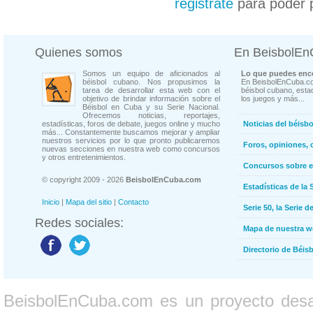
registrate
para poder 
Quienes somos
En BeisbolE
Somos un equipo de aficionados al
Lo que puedes enco
béisbol cubano. Nos propusimos la
En BeisbolEnCuba.co
tarea de desarrollar esta web con el
béisbol cubano, estad
objetivo de brindar información sobre el
los juegos y más...
Béisbol en Cuba y su Serie Nacional.
Ofrecemos noticias, reportajes,
estadísticas, foros de debate, juegos online y mucho
Noticias del béisb
más... Constantemente buscamos mejorar y ampliar
nuestros servicios por lo que pronto publicaremos
Foros, opiniones, 
nuevas secciones en nuestra web como concursos
y otros entretenimientos.
Concursos sobre e
© copyright 2009 - 2026
BeisbolEnCuba.com
Estadísticas de la 
Inicio
|
Mapa del sitio
|
Contacto
Serie 50, la Serie d
Redes sociales:
Mapa de nuestra 
Directorio de Béi
BeisbolEnCuba.com es un proyecto desarr