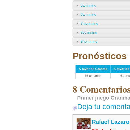
5to inning
6to inning
7mo inning
8vo inning
9no inning
Pronósticos 
A favor de Granma
A favor de
56
usuarios
61
usu
8 Comentarios 
Primer juego Granma
Deja tu comenta
Rafael Lazar