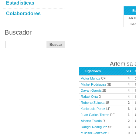
Estadísticas
E
Colaboradores
ART
GR
Buscador
Artemisa 
Jugadores
VB
Victor Muñoz
CF
4
Michel Rodriguez
3B
4
Dayan Garcia
2B
4
Rafael Orta
D
4
Roberto Zulueta
1B
2
Yanio Luis Perez
LF
3
Juan Carlos Torres
RF
1
Alberto Toledo
R
2
Rangel Rodriguez
SS
3
Yulieski Gonzalez
L
0