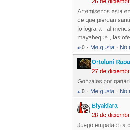
26 de diciemb
Artemisenos esta en
de que pierdan sant
lo lograra , al meno
mayabeque , las ofer
0
·
Me gusta
·
No 
Ortolani Raou
27 de diciemb
Gonzales por ganarl
0
·
Me gusta
·
No 
Biyaklara
28 de diciemb
Juego empatado a ce