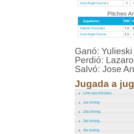
Jose Angel Garcia
L
0
Pitcheo A
Jugadores
INN
V
Yulieski Gonzalez
7.2
2
Jose Angel Garcia
1.1
Ganó: Yulieski
Perdió: Lazar
Salvó: Jose A
Jugada a jug
Line ups iniciales
1er inning
2do inning
3er inning
4to inning