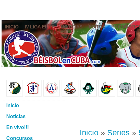
INICIO
IV LIGA ELITE
NOTICIAS
FOROS
PRONÓSTIC
Inicio
Noticias
En vivo!!!
Inicio
»
Series
»
Concursos