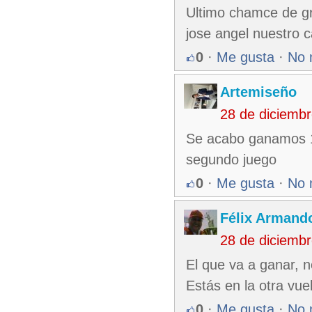
Ultimo chamce de gr
jose angel nuestro ca
0
·
Me gusta
·
No 
Artemiseño
28 de diciemb
Se acabo ganamos 1-
segundo juego
0
·
Me gusta
·
No 
Félix Armando
28 de diciemb
El que va a ganar, n
Estás en la otra vuel
0
·
Me gusta
·
No 