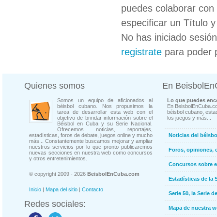
puedes colaborar con 
especificar un Título 
No has iniciado sesió
registrate
para poder 
Quienes somos
En BeisbolE
Somos un equipo de aficionados al
Lo que puedes enco
béisbol cubano. Nos propusimos la
En BeisbolEnCuba.co
tarea de desarrollar esta web con el
béisbol cubano, estad
objetivo de brindar información sobre el
los juegos y más...
Béisbol en Cuba y su Serie Nacional.
Ofrecemos noticias, reportajes,
estadísticas, foros de debate, juegos online y mucho
Noticias del béisb
más... Constantemente buscamos mejorar y ampliar
nuestros servicios por lo que pronto publicaremos
Foros, opiniones, 
nuevas secciones en nuestra web como concursos
y otros entretenimientos.
Concursos sobre e
© copyright 2009 - 2026
BeisbolEnCuba.com
Estadísticas de la 
Inicio
|
Mapa del sitio
|
Contacto
Serie 50, la Serie d
Redes sociales:
Mapa de nuestra 