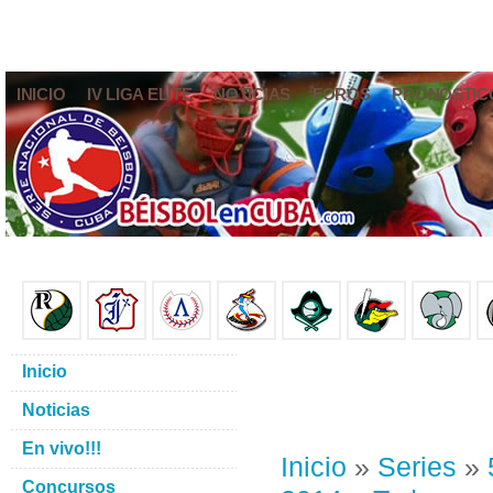
INICIO
IV LIGA ELITE
NOTICIAS
FOROS
PRONÓSTIC
Inicio
Noticias
En vivo!!!
Inicio
»
Series
»
Concursos