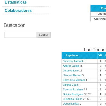
Estadísticas
Equ
Colaboradores
LAS T
CIENFU
Buscador
Las Tunas 
Jugadores
VB
Yuniesky Larduet
CF
1
Andres Quiala
RF
0
Jorge Antonio
1B
2
Yosvani Alarcon
D
4
Eddy Julio Martinez
LF
3
Oberto Coca
R
4
Ernesto F. Lalana
SS
4
Dainier Rodriguez
3B-2B
4
Liusbanis Falcon
2B-SS
5
Darien Nuñez
L
0