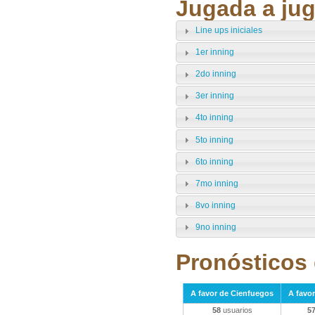
Jugada a jug
Line ups iniciales
1er inning
2do inning
3er inning
4to inning
5to inning
6to inning
7mo inning
8vo inning
9no inning
Pronósticos 
A favor de Cienfuegos
A favo
58
usuarios
5