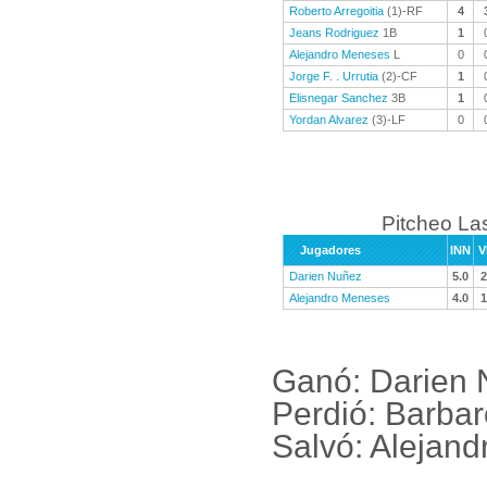
Roberto Arregoitia
(1)-RF
4
Jeans Rodriguez
1B
1
Alejandro Meneses
L
0
Jorge F. . Urrutia
(2)-CF
1
Elisnegar Sanchez
3B
1
Yordan Alvarez
(3)-LF
0
Pitcheo La
Jugadores
INN
V
Darien Nuñez
5.0
2
Alejandro Meneses
4.0
1
Ganó: Darien 
Perdió: Barba
Salvó: Alejand