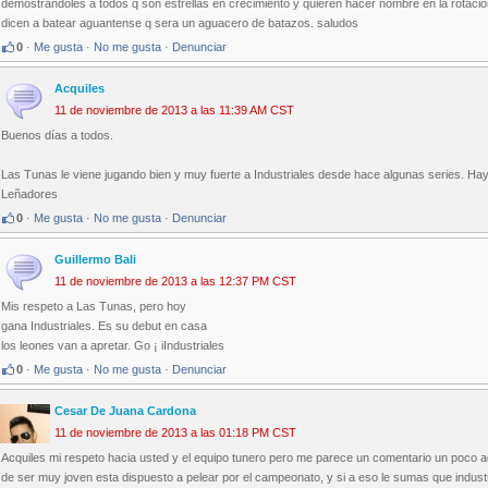
demostrandoles a todos q son estrellas en crecimiento y quieren hacer nombre en la rotacion 
dicen a batear aguantense q sera un aguacero de batazos. saludos
0
·
Me gusta
·
No me gusta
·
Denunciar
Acquiles
11 de noviembre de 2013 a las 11:39 AM CST
Buenos días a todos.
Las Tunas le viene jugando bien y muy fuerte a Industriales desde hace algunas series. Ha
Leñadores
0
·
Me gusta
·
No me gusta
·
Denunciar
Guillermo Bali
11 de noviembre de 2013 a las 12:37 PM CST
Mis respeto a Las Tunas, pero hoy
gana Industriales. Es su debut en casa
los leones van a apretar. Go ¡ iIndustriales
0
·
Me gusta
·
No me gusta
·
Denunciar
Cesar De Juana Cardona
11 de noviembre de 2013 a las 01:18 PM CST
Acquiles mi respeto hacia usted y el equipo tunero pero me parece un comentario un poco a
de ser muy joven esta dispuesto a pelear por el campeonato, y si a eso le sumas que indus