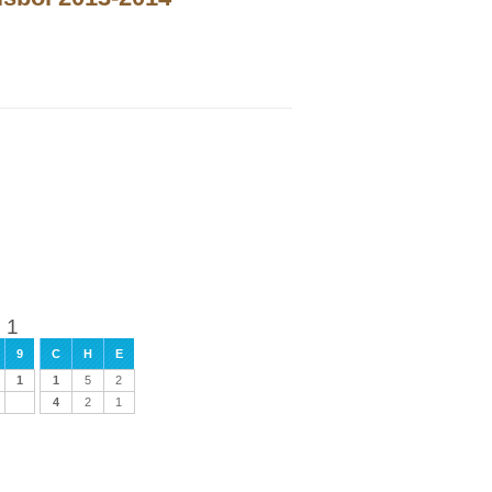
 1
9
C
H
E
1
1
5
2
4
2
1