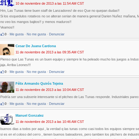
10 de noviembre de 2013 a las 11:54 AM CST
Hm, Las Tunas tiene buen staff de Lanzadores! de eso Que no quepan dudas!!
Si los esquedulos rotativos no se alteran serian de manera general Darien Nuñez mañana,
no veo los mangos bajitos!! y menos maduros!!
Veamos!!
0
·
Me gusta
·
No me gusta
·
Denunciar
Cesar De Juana Cardona
11 de noviembre de 2013 a las 09:35 AM CST
Pienso que Las Tunas es un buen equipo y siempre le ha peleado mucho los juegos a Industr
jaja. Arriba Leones!!!
0
·
Me gusta
·
No me gusta
·
Denunciar
Félix Armando Quirós Tejeira
11 de noviembre de 2013 a las 10:04 AM CST
Podría ser una subserie interesante si el pitcheo de Las Tunas responde. Industriales pare
0
·
Me gusta
·
No me gusta
·
Denunciar
Manuel Gonzalez
11 de noviembre de 2013 a las 10:46 AM CST
buenos dias a todos por aqui , la verdad q las tunas como casi todos los equipos siempre s
si es en el coloso del cerro , tienen buenos bateadores, pero tambien los pitchers de indust