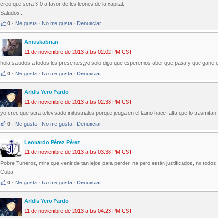
creo que sera 3-0 a favor de los leones de la capital.
Saludos...
0
·
Me gusta
·
No me gusta
·
Denunciar
Aniuskabrian
11 de noviembre de 2013 a las 02:02 PM CST
hola,saludos a todos los presentes,yo solo digo que esperemos aber que pasa,y que gane el
0
·
Me gusta
·
No me gusta
·
Denunciar
Aridis Yero Pardo
11 de noviembre de 2013 a las 02:38 PM CST
yo creo que sera televisado industriales porque jeuga en el latino hace falta que lo trasmitan 
0
·
Me gusta
·
No me gusta
·
Denunciar
Leonardo Pérez Pérez
11 de noviembre de 2013 a las 03:38 PM CST
Pobre Tuneros, mira que venir de tan lejos para perder, na pero están justificados, no todos
Cuba.
0
·
Me gusta
·
No me gusta
·
Denunciar
Aridis Yero Pardo
11 de noviembre de 2013 a las 04:23 PM CST