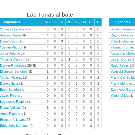
Las Tunas al bate
Jugadores
VB
C
H
2B
3B
HR
CI
E
Jugadores
Yuniesky Larduet
CF
3
0
0
0
0
0
0
0
Stayler Hernand
Andres Quiala
RF
4
1
0
0
0
0
0
0
Rayko Olivares
Danel Castro
D
3
0
3
0
0
0
1
0
Yulieski Gourriel
Yosvani Alarcon
R
4
0
1
0
0
0
0
0
Yasmani Tomas
Jorge Antonio
LF
3
0
0
0
0
0
0
0
Alexander Mallet
Yordanis Alarcon
SS
3
0
1
1
0
0
0
0
Lisban Correa
D
Dainier Rodriguez
2B-3B
3
0
0
0
0
0
0
0
Rudy Reyes
2B
Elisnegar Sanchez
3B
2
0
0
0
0
0
0
0
Yunieski Gourrie
Yordan Alvarez
1B
3
0
0
0
0
0
0
1
Frank Camilo Mo
Darien Nuñez
L
0
0
0
0
0
0
0
1
Frank Monthiet
Erick Sanchez
L
0
0
0
0
0
0
0
0
Eddy Abel Garci
Javier Rivera
L
0
0
0
0
0
0
0
0
Yanier Valdes
L
Leosvanis Ramirez
L
0
0
0
0
0
0
0
0
Rafael Viñales
(1)
1
0
0
0
0
0
0
0
Angel Rigoberto
L
0
0
0
0
0
0
0
0
Ernesto F. Lalana
2B
0
0
0
0
0
0
0
0
Eddy Julio Martinez
(2)
0
0
0
0
0
0
0
0