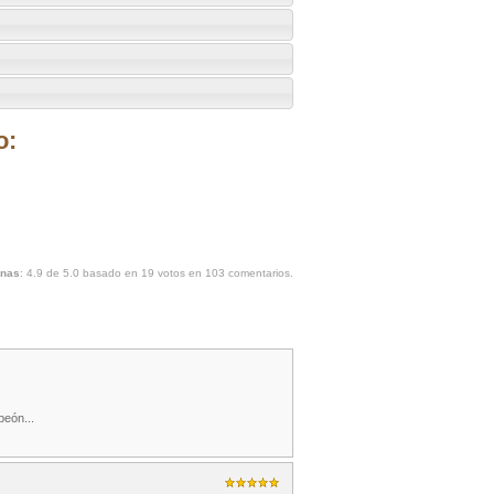
o:
unas
:
4.9
de
5.0
basado en
19
votos en
103
comentarios.
peón...