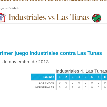
ego de Béisbol
:
Industriales vs Las Tunas
rimer juego Industriales contra Las Tunas
1 de noviembre de 2013
Industriales 4, Las Tunas
Equipos
1
2
3
4
5
6
7
8
LAS TUNAS
0
0
0
0
0
0
0
0
INDUSTRIALES
3
0
1
0
0
0
0
0