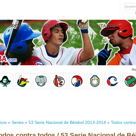
usuario
FOROS
PRONÓSTICOS
EN VIVO
CONTACTO
Ho
icio
»
Series
»
53 Serie Nacional de Béisbol 2013-2014
»
Todos contra
odos contra todos / 53 Serie Nacional de Bé