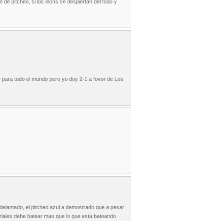
de pitcheo, si los leons se despiertan del todo y
y para todo el mundo pero yo doy 2-1 a fovor de Los
delantado, el pitcheo azul a demostrado que a pesar
triales debe batear mas que lo que esta bateando