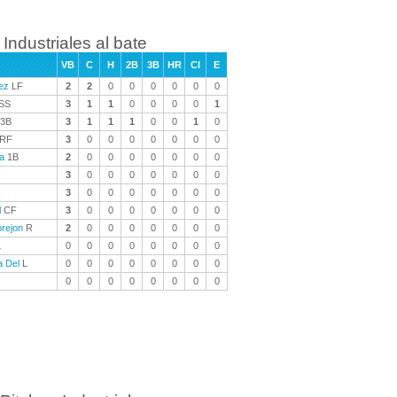
Industriales al bate
VB
C
H
2B
3B
HR
CI
E
ez
LF
2
2
0
0
0
0
0
0
SS
3
1
1
0
0
0
0
1
3B
3
1
1
1
0
0
1
0
RF
3
0
0
0
0
0
0
0
a
1B
2
0
0
0
0
0
0
0
3
0
0
0
0
0
0
0
3
0
0
0
0
0
0
0
l
CF
3
0
0
0
0
0
0
0
rejon
R
2
0
0
0
0
0
0
0
L
0
0
0
0
0
0
0
0
a Del
L
0
0
0
0
0
0
0
0
0
0
0
0
0
0
0
0