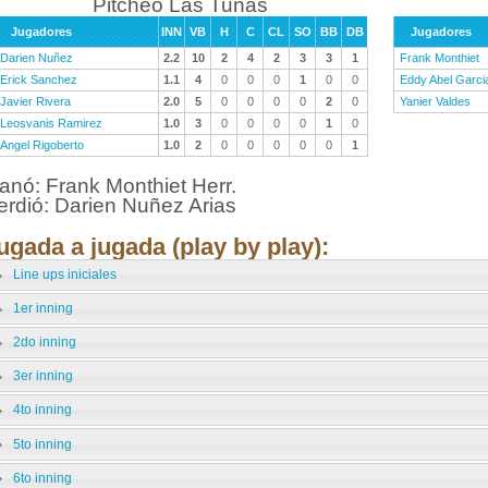
Pitcheo Las Tunas
Jugadores
INN
VB
H
C
CL
SO
BB
DB
Jugadores
Darien Nuñez
2.2
10
2
4
2
3
3
1
Frank Monthiet
Erick Sanchez
1.1
4
0
0
0
1
0
0
Eddy Abel Garci
Javier Rivera
2.0
5
0
0
0
0
2
0
Yanier Valdes
Leosvanis Ramirez
1.0
3
0
0
0
0
1
0
Angel Rigoberto
1.0
2
0
0
0
0
0
1
anó: Frank Monthiet Herr.
erdió: Darien Nuñez Arias
ugada a jugada (play by play):
Line ups iniciales
1er inning
2do inning
3er inning
4to inning
5to inning
6to inning