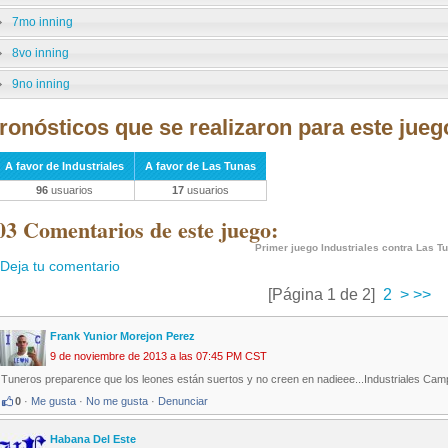
7mo inning
8vo inning
9no inning
ronósticos que se realizaron para este jueg
A favor de Industriales
A favor de Las Tunas
96
usuarios
17
usuarios
03 Comentarios de este juego:
Primer juego Industriales contra Las T
Deja tu comentario
[Página 1 de 2]
2
>
>>
Frank Yunior Morejon Perez
9 de noviembre de 2013 a las 07:45 PM CST
Tuneros preparence que los leones están suertos y no creen en nadieee...Industriales Cam
0
·
Me gusta
·
No me gusta
·
Denunciar
Habana Del Este