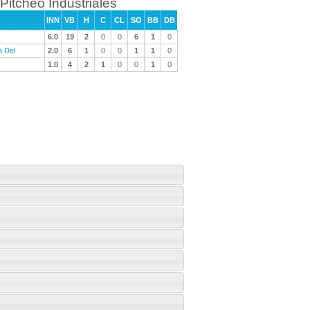
Pitcheo Industriales
INN
VB
H
C
CL
SO
BB
DB
6.0
19
2
0
0
6
1
0
a Del
2.0
6
1
0
0
1
1
0
1.0
4
2
1
0
0
1
0