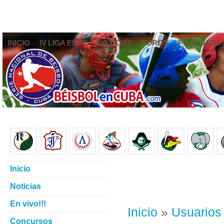
INICIO
IV LIGA ELITE
NOTICIAS
FOROS
PRONÓSTIC
Inicio
Noticias
En vivo!!!
Inicio
»
Usuarios
Concursos