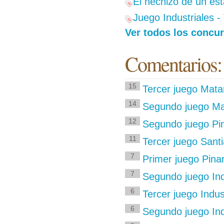
El hechizo de un est
Juego Industriales -
Ver todos los concur
Comentarios:
15
Tercer juego Mata
14
Segundo juego Mat
12
Segundo juego Pina
11
Tercer juego Sant
7
Primer juego Pinar
7
Segundo juego Ind
6
Tercer juego Indu
6
Segundo juego In