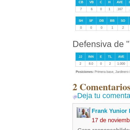
CB
VB
C
H
AVE
7
6
0
1
.167
SH
SF
DB
BB
SO
0
0
0
1
2
Defensiva de 
JJ
INN
E
TL
AVE
2
8.0
0
2
1.000
Posiciones:
Primera base, Jardinero 
2 Comentarios
Deja tu comenta
Frank Yunior
17 de noviemb