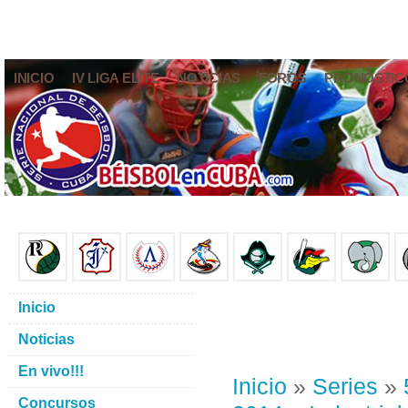
INICIO
IV LIGA ELITE
NOTICIAS
FOROS
PRONÓSTIC
Inicio
Noticias
En vivo!!!
Inicio
»
Series
»
Concursos