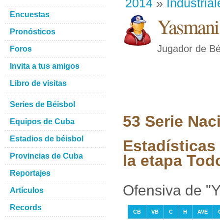
2014
»
Industrial
Encuestas
Yasmani
Pronósticos
Jugador de Bé
Foros
Invita a tus amigos
Libro de visitas
Series de Béisbol
53 Serie Nac
Equipos de Cuba
Estadios de béisbol
Estadísticas
Provincias de Cuba
la etapa Tod
Reportajes
Ofensiva de "
Artículos
Records
CB
VB
C
H
AVE