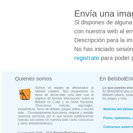
Envía una ima
Si dispones de algun
con nuestra web al en
Descripción para la i
No has iniciado sesió
registrate
para poder 
Quienes somos
En BeisbolE
Somos un equipo de aficionados al
Lo que puedes enco
béisbol cubano. Nos propusimos la
En BeisbolEnCuba.co
tarea de desarrollar esta web con el
béisbol cubano, estad
objetivo de brindar información sobre el
los juegos y más...
Béisbol en Cuba y su Serie Nacional.
Ofrecemos noticias, reportajes,
estadísticas, foros de debate, juegos online y mucho
Noticias del béisb
más... Constantemente buscamos mejorar y ampliar
nuestros servicios por lo que pronto publicaremos
Foros, opiniones, 
nuevas secciones en nuestra web como concursos
y otros entretenimientos.
Concursos sobre e
© copyright 2009 - 2026
BeisbolEnCuba.com