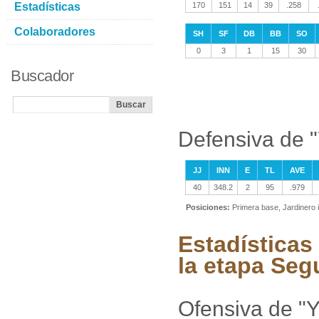
Estadísticas
170
151
14
39
.258
Colaboradores
SH
SF
DB
BB
SO
0
3
1
15
30
Buscador
Defensiva de 
JJ
INN
E
TL
AVE
40
348.2
2
95
.979
Posiciones:
Primera base, Jardinero 
Estadísticas
la etapa Se
Ofensiva de "