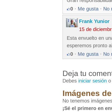
Gran responsabilidad
0
·
Me gusta
·
No 
Frank Yunior
15 de diciemb
Esta envuelto en un
esperemos pronto a
0
·
Me gusta
·
No 
Deja tu coment
Debes
iniciar sesión
Imágenes de
No tenemos imágenes
¡Sé el primero en en