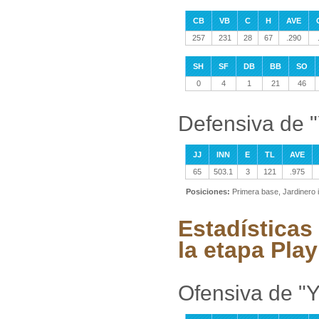
CB
VB
C
H
AVE
257
231
28
67
.290
SH
SF
DB
BB
SO
0
4
1
21
46
Defensiva de 
JJ
INN
E
TL
AVE
65
503.1
3
121
.975
Posiciones:
Primera base, Jardinero 
Estadísticas
la etapa Play
Ofensiva de "