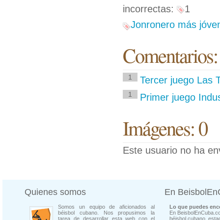
incorrectas:
1
Jonronero más jóven
Comentarios:
1
Tercer juego Las 
1
Primer juego Indu
Imágenes: 0
Este usuario no ha en
Quienes somos
En BeisbolE
Somos un equipo de aficionados al
Lo que puedes enco
béisbol cubano. Nos propusimos la
En BeisbolEnCuba.co
tarea de desarrollar esta web con el
béisbol cubano, estad