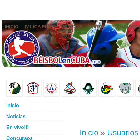
INICIO
IV LIGA ELITE
NOTICIAS
FOROS
PRONÓSTIC
Inicio
Noticias
En vivo!!!
Inicio
»
Usuarios
Concursos