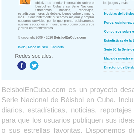
objetivo de brindar información sobre el
los juegos y más...
Béisbol en Cuba y su Serie Nacional.
Ofrecemos noticias, reportajes,
estadísticas, foros de debate, juegos online y mucho
Noticias del béisb
más... Constantemente buscamos mejorar y ampliar
nuestros servicios por lo que pronto publicaremos
Foros, opiniones, 
nuevas secciones en nuestra web como concursos
y otros entretenimientos.
Concursos sobre e
© copyright 2009 - 2026
BeisbolEnCuba.com
Estadísticas de la 
Inicio
|
Mapa del sitio
|
Contacto
Serie 50, la Serie d
Redes sociales:
Mapa de nuestra 
Directorio de Béi
BeisbolEnCuba.com es un proyecto desarr
Serie Nacional de Béisbol en Cuba. Inclui
diarios, estadísticas, noticias, report
para que los usuarios publiquen sus ideas
o sus estrellas favoritas. Disponemos d