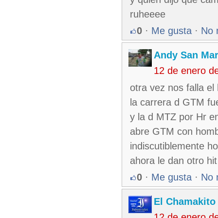
ruheeee
0
·
Me gusta
·
No 
Andy San Mar
12 de enero d
otra vez nos falla e
la carrera d GTM fue
y la d MTZ por Hr e
abre GTM con hombr
indiscutiblemente h
ahora le dan otro h
0
·
Me gusta
·
No 
El Chamakito
12 de enero d