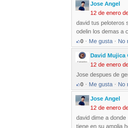
Jose Angel
12 de enero d
david tus peloteros
odelin los demas a co
0
·
Me gusta
·
No 
David Mujica
12 de enero d
Jose despues de ge
0
·
Me gusta
·
No 
Jose Angel
12 de enero d
david dime a donde 
tiene en su amplia h