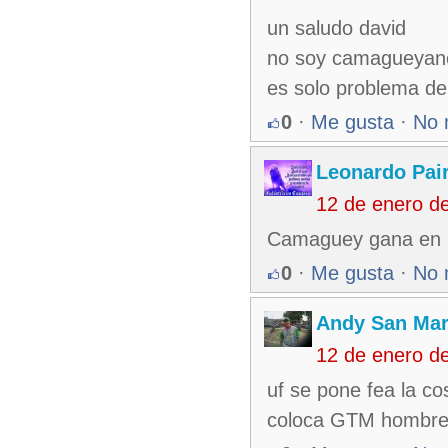
un saludo david
no soy camagueyano 
es solo problema de
0
·
Me gusta
·
No 
Leonardo Pair
12 de enero d
Camaguey gana en l
0
·
Me gusta
·
No 
Andy San Mar
12 de enero d
uf se pone fea la c
coloca GTM hombre 