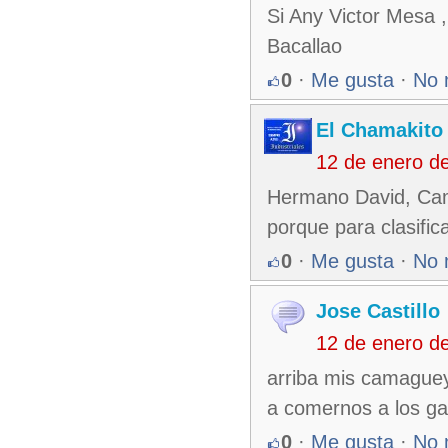
Si Any Victor Mesa 
Bacallao
0
·
Me gusta
·
No 
El Chamakito
12 de enero d
Hermano David, Cama
porque para clasifi
0
·
Me gusta
·
No 
Jose Castillo
12 de enero d
arriba mis camague
a comernos a los ga
0
·
Me gusta
·
No 