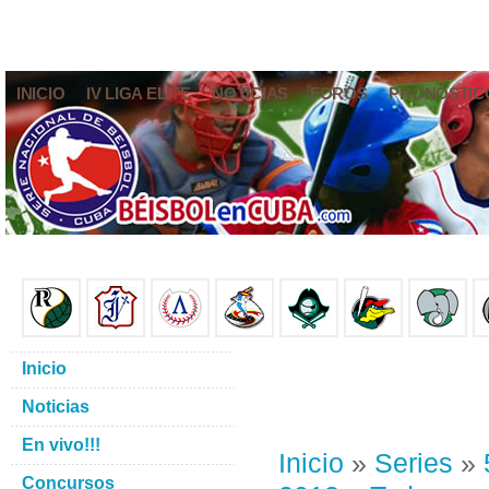
INICIO
IV LIGA ELITE
NOTICIAS
FOROS
PRONÓSTIC
Inicio
Noticias
En vivo!!!
Inicio
»
Series
»
Concursos