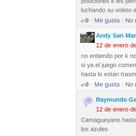
posiciones k les pe
luchando su voleto a
0
·
Me gusta
·
No 
Andy San Mar
12 de enero d
no entiendo por k no
si ya el juego come
hasta lo estan trasm
0
·
Me gusta
·
No 
Raymundo Ga
12 de enero d
Camagueyano hasta 
los azules