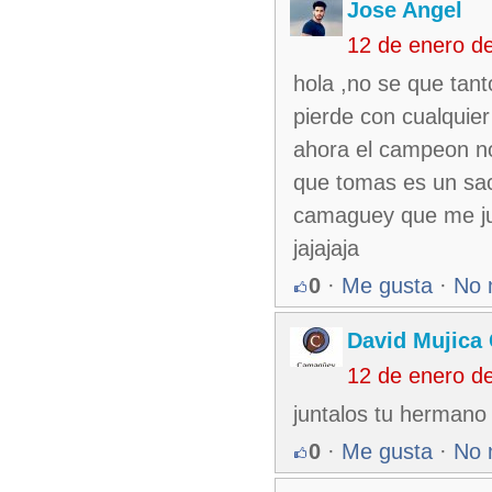
Jose Angel
12 de enero d
hola ,no se que tant
pierde con cualquier
ahora el campeon n
que tomas es un sac
camaguey que me junt
jajajaja
0
·
Me gusta
·
No 
David Mujica
12 de enero d
juntalos tu hermano
0
·
Me gusta
·
No 