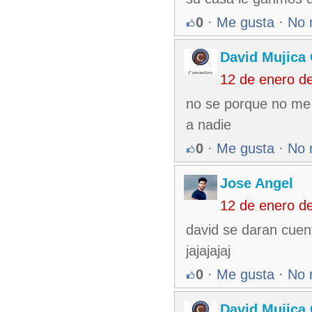
0
·
Me gusta
·
No 
David Mujica
12 de enero d
no se porque no me 
a nadie
0
·
Me gusta
·
No 
Jose Angel
12 de enero d
david se daran cuent
jajajajaj
0
·
Me gusta
·
No 
David Mujica