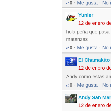
0
·
Me gusta
·
No 
Yunier
12 de enero d
hola peña que pasa 
matanzas
0
·
Me gusta
·
No 
El Chamakito
12 de enero d
Andy como estas am
0
·
Me gusta
·
No 
Andy San Mar
12 de enero d