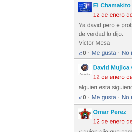
El Chamakito
12 de enero d
Ya david pero e pro
de verdad lo dijo:
Victor Mesa
0
·
Me gusta
·
No 
David Mujica
12 de enero d
alguien esta siguien
0
·
Me gusta
·
No 
Omar Perez
12 de enero d
y quien dijo que ca