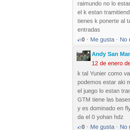
raimundo no lo esta
el k estan tramitien
tienes k ponerte al 
entradas
0
·
Me gusta
·
No 
Andy San Mar
12 de enero d
k tal Yunier como va
podemos estar aki m
el juego lo estan tr
GTM tiene las bases
y es dominado en fly
da el 0 yohan hdz
0
·
Me gusta
·
No 