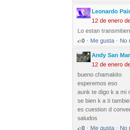
Leonardo Pair
12 de enero d
Lo estan transmitien
0
·
Me gusta
·
No 
Andy San Mar
12 de enero d
bueno chamakito
esperemos eso
aunk te digo k a mi
se bien k a ti tambie
es cuestion d conve
saludos
0
·
Me gusta
·
No 