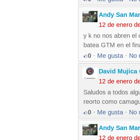
Andy San Mar
12 de enero d
y k no nos abren el 
batea GTM en el fina
0
·
Me gusta
·
No 
David Mujica
12 de enero d
Saludos a todos algu
reorto como camag
0
·
Me gusta
·
No 
Andy San Mar
12 de enero d