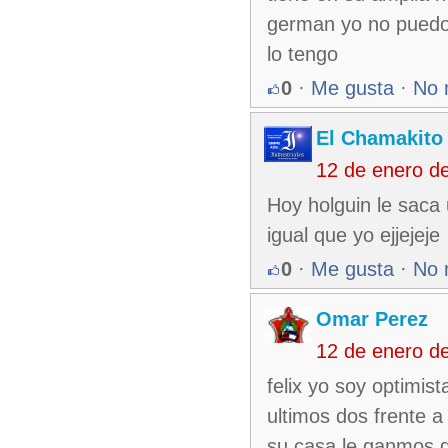
german yo no puedo 
lo tengo
0
·
Me gusta
·
No 
El Chamakito
12 de enero d
Hoy holguin le saca
igual que yo ejjejeje
0
·
Me gusta
·
No 
Omar Perez
12 de enero d
felix yo soy optimis
ultimos dos frente a 
su casa le ganmos 