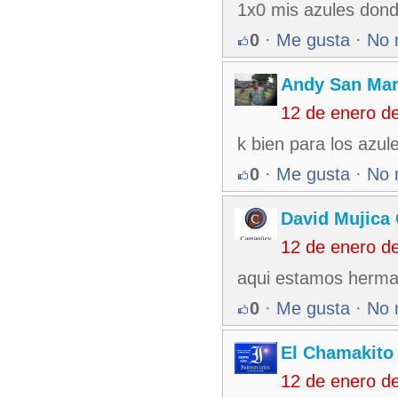
1x0 mis azules dond
0
·
Me gusta
·
No 
Andy San Mar
12 de enero d
k bien para los azul
0
·
Me gusta
·
No 
David Mujica
12 de enero d
aqui estamos herma
0
·
Me gusta
·
No 
El Chamakito
12 de enero d