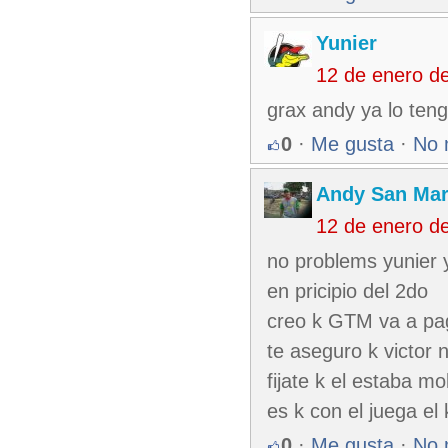
Yunier
12 de enero d
grax andy ya lo ten
0
·
Me gusta
·
No 
Andy San Mar
12 de enero d
no problems yunier
en pricipio del 2do
creo k GTM va a pag
te aseguro k victor
fijate k el estaba m
es k con el juega el
0
·
Me gusta
·
No 