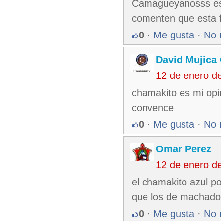
Camagueyanosss est
comenten que esta fl
0
·
Me gusta
·
No 
David Mujica
12 de enero d
chamakito es mi opi
convence
0
·
Me gusta
·
No 
Omar Perez
12 de enero d
el chamakito azul p
que los de machado s
0
·
Me gusta
·
No 