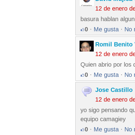
12 de enero d
basura hablan algun
0
·
Me gusta
·
No 
Romil Benito
12 de enero d
Quien abrio por los
0
·
Me gusta
·
No 
Jose Castillo
12 de enero d
yo sigo pensando qu
equipo camagiey
0
·
Me gusta
·
No 