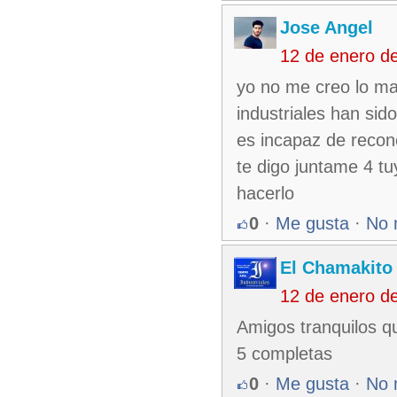
Jose Angel
12 de enero d
yo no me creo lo ma
industriales han si
es incapaz de reco
te digo juntame 4 tu
hacerlo
0
·
Me gusta
·
No 
El Chamakito
12 de enero d
Amigos tranquilos q
5 completas
0
·
Me gusta
·
No 