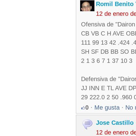
Romil Benito
12 de enero d
Ofensiva de "Dairo
CB VB C H AVE OB
111 99 13 42 .424 .
SH SF DB BB SO B
2 1 3 6 7 1 37 10 3
Defensiva de "Dair
JJ INN E TL AVE D
29 222.0 2 50 .960 
0
·
Me gusta
·
No 
Jose Castillo
12 de enero d