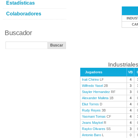
Estadísticas
Colaboradores
INDUS
CA
Buscador
Industriales
Jugadores
VB
Irait Chirino
LF
4
Wilfredo Yasel
2B
3
Stayler Hernandez
RF
3
Alexander Malleta
1B
4
Eliut Torres
D
4
Rudy Reyes
3B
4
Yasmani Tomas
CF
4
Jeans Maykel
R
4
Rayko Olivares
SS
3
Antonio Baro
L
0