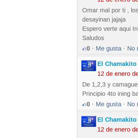
Omar mal por ti , lo
desayinan jajaja
Espero verte aqui I
Saludos
0
·
Me gusta
·
No 
El Chamakito
12 de enero d
De 1,2,3 y camaguey
Principio 4to ining b
0
·
Me gusta
·
No 
El Chamakito
12 de enero d