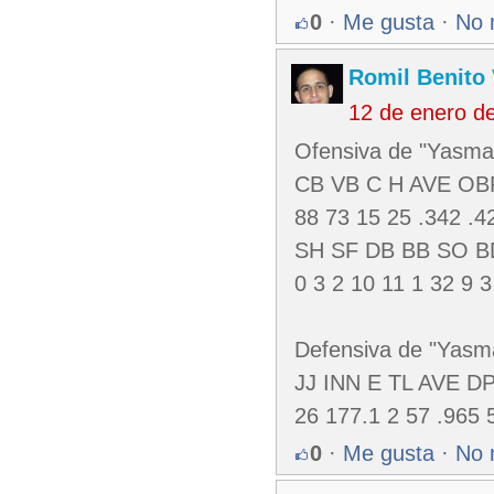
0
·
Me gusta
·
No 
Romil Benito
12 de enero d
Ofensiva de "Yasma
CB VB C H AVE OB
88 73 15 25 .342 .4
SH SF DB BB SO B
0 3 2 10 11 1 32 9 3
Defensiva de "Yasm
JJ INN E TL AVE D
26 177.1 2 57 .965 
0
·
Me gusta
·
No 