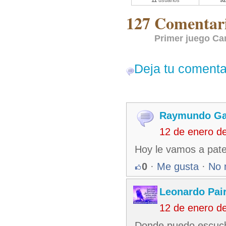
11
usuarios
92
127 Comentari
Primer juego Ca
Deja tu comenta
Raymundo Ga
12 de enero d
Hoy le vamos a patea
0
·
Me gusta
·
No 
Leonardo Pair
12 de enero d
Donde puedo escucha