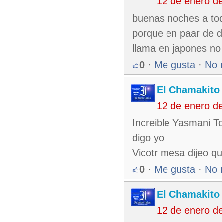
12 de enero d
buenas noches a tod
porque en paar de di
llama en japones no c
0
·
Me gusta
·
No 
El Chamakito
12 de enero d
Increible Yasmani T
digo yo
Vicotr mesa dijeo q
0
·
Me gusta
·
No 
El Chamakito
12 de enero d