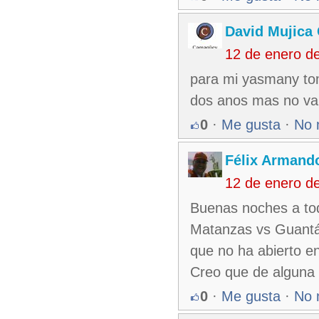
David Mujica
12 de enero d
para mi yasmany to
dos anos mas no va 
0
·
Me gusta
·
No 
Félix Armando
12 de enero d
Buenas noches a tod
Matanzas vs Guantá
que no ha abierto e
Creo que de alguna m
0
·
Me gusta
·
No 