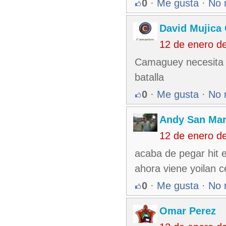
0
·
Me gusta
·
No 
David Mujica
12 de enero d
Camaguey necesita m
batalla
0
·
Me gusta
·
No 
Andy San Mar
12 de enero d
acaba de pegar hit 
ahora viene yoilan 
0
·
Me gusta
·
No 
Omar Perez