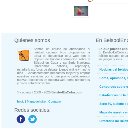
Quienes somos
En BeisbolE
Somos un equipo de aficionados al
Lo que puedes enco
béisbol cubano. Nos propusimos la
En BeisbolEnCuba.co
tarea de desarrollar esta web con el
béisbol cubano, estad
objetivo de brindar información sobre el
los juegos y más...
Béisbol en Cuba y su Serie Nacional.
Ofrecemos noticias, reportajes,
estadísticas, foros de debate, juegos online y mucho
Noticias del béisb
más... Constantemente buscamos mejorar y ampliar
nuestros servicios por lo que pronto publicaremos
Foros, opiniones, 
nuevas secciones en nuestra web como concursos
y otros entretenimientos.
Concursos sobre e
© copyright 2009 - 2026
BeisbolEnCuba.com
Estadísticas de la 
Inicio
|
Mapa del sitio
|
Contacto
Serie 50, la Serie d
Redes sociales:
Mapa de nuestra 
Directorio de Béi