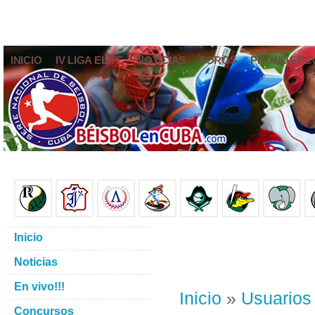
INICIO
IV LIGA ELITE
NOTICIAS
FOROS
PRONÓSTIC
Inicio
Noticias
En vivo!!!
Inicio
»
Usuarios
Concursos