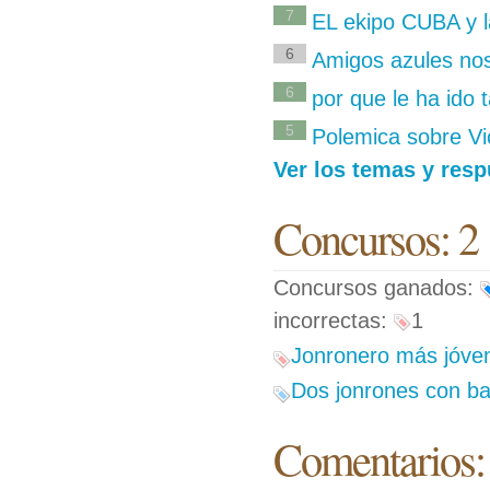
7
EL ekipo CUBA y l
6
Amigos azules no
6
por que le ha ido 
5
Polemica sobre Vi
Ver los temas y res
Concursos: 2
Concursos ganados:
incorrectas:
1
Jonronero más jóven
Dos jonrones con ba
Comentarios: