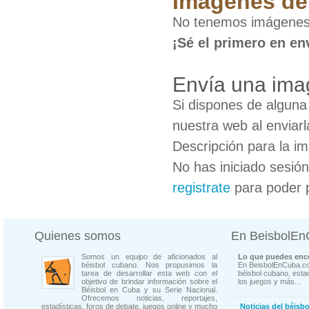
Imágenes de 
No tenemos imágenes 
¡Sé el primero en en
Envía una ima
Si dispones de algun
nuestra web al enviarl
Descripción para la i
No has iniciado sesió
registrate
para poder 
Quienes somos
En BeisbolE
Somos un equipo de aficionados al
Lo que puedes enco
béisbol cubano. Nos propusimos la
En BeisbolEnCuba.co
tarea de desarrollar esta web con el
béisbol cubano, estad
objetivo de brindar información sobre el
los juegos y más...
Béisbol en Cuba y su Serie Nacional.
Ofrecemos noticias, reportajes,
estadísticas, foros de debate, juegos online y mucho
Noticias del béisb