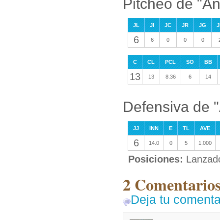
Pitcheo de "An
JL
JI
JC
JR
JG
J
6
6
0
0
0
C
CL
PCL
SO
BB
13
13
8.36
6
14
Defensiva de "
JJ
INN
E
TL
AVE
6
14.0
0
5
1.000
Posiciones:
Lanzad
2 Comentarios
Deja tu comenta