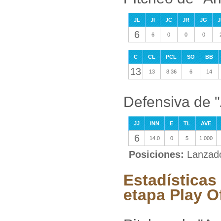
JL
JI
JC
JR
JG
J
6
6
0
0
0
C
CL
PCL
SO
BB
13
13
8.36
6
14
Defensiva de "
JJ
INN
E
TL
AVE
6
14.0
0
5
1.000
Posiciones:
Lanzad
Estadísticas
etapa Play O