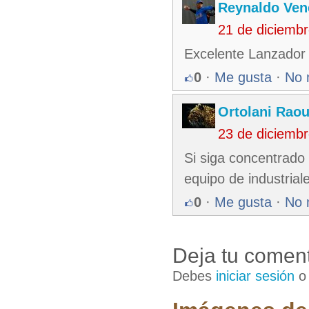
Reynaldo Ven
21 de diciemb
Excelente Lanzador
0
·
Me gusta
·
No 
Ortolani Raou
23 de diciemb
Si siga concentrado 
equipo de industrial
0
·
Me gusta
·
No 
Deja tu coment
Debes
iniciar sesión