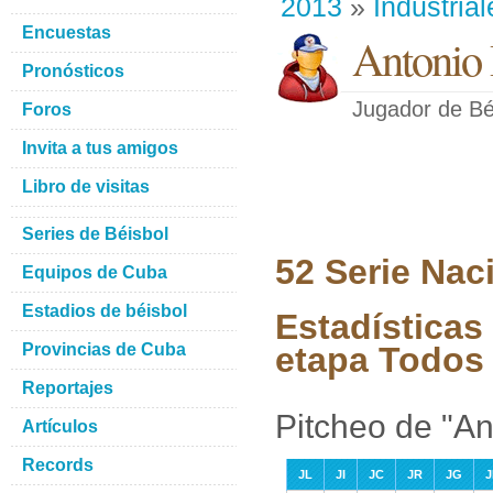
2013
»
Industrial
Encuestas
Antonio 
Pronósticos
Jugador de Bé
Foros
Invita a tus amigos
Libro de visitas
Series de Béisbol
52 Serie Nac
Equipos de Cuba
Estadios de béisbol
Estadísticas
Provincias de Cuba
etapa Todos 
Reportajes
Pitcheo de "An
Artículos
Records
JL
JI
JC
JR
JG
J