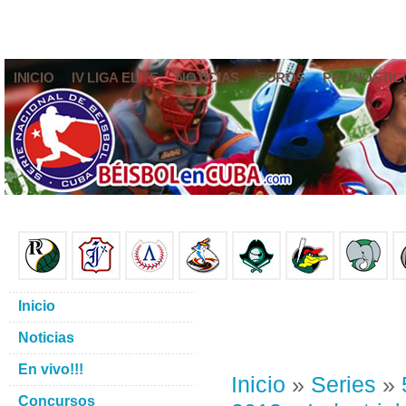
INICIO
IV LIGA ELITE
NOTICIAS
FOROS
PRONÓSTIC
Inicio
Noticias
En vivo!!!
Inicio
»
Series
»
Concursos