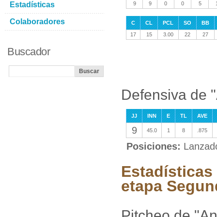
Estadísticas
9
9
0
0
5
Colaboradores
C
CL
PCL
SO
BB
17
15
3.00
22
27
Buscador
Defensiva de "
JJ
INN
E
TL
AVE
9
45.0
1
8
.875
Posiciones:
Lanzad
Estadísticas
etapa Segun
Pitcheo de "An