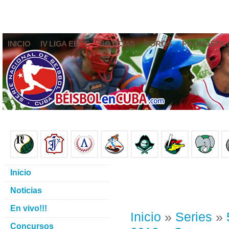
INICIO
IV LIGA ELITE
NOTICIAS
FOROS
PRONÓSTIC
Inicio
Noticias
En vivo!!!
Inicio
»
Series
»
Concursos