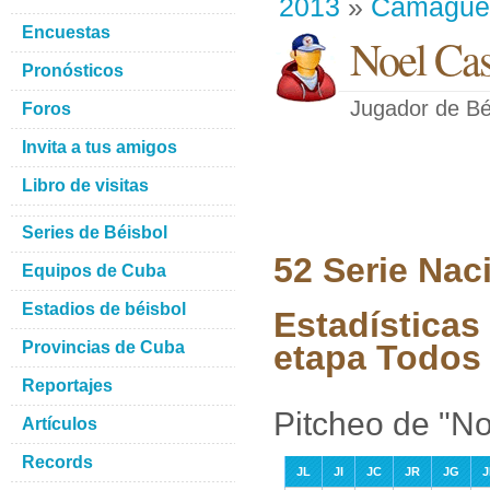
2013
»
Camague
Encuestas
Noel Cas
Pronósticos
Jugador de Bé
Foros
Invita a tus amigos
Libro de visitas
Series de Béisbol
52 Serie Nac
Equipos de Cuba
Estadios de béisbol
Estadísticas
Provincias de Cuba
etapa Todos 
Reportajes
Pitcheo de "N
Artículos
Records
JL
JI
JC
JR
JG
J