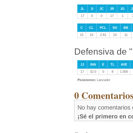
JL
JI
JC
JR
JG
J
17
0
0
17
1
C
CL
PCL
SO
BB
15
10
2.81
10
11
Defensiva de 
JJ
INN
E
TL
AVE
17
32.0
0
8
1.000
Posiciones:
Lanzador
0 Comentarios
No hay comentarios 
¡Sé el primero en 