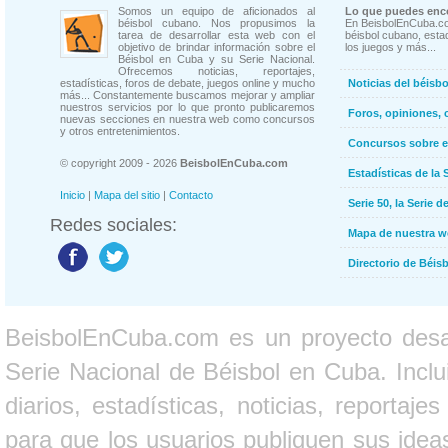
Somos un equipo de aficionados al
Lo que puedes enco
béisbol cubano. Nos propusimos la
En BeisbolEnCuba.co
tarea de desarrollar esta web con el
béisbol cubano, estad
objetivo de brindar información sobre el
los juegos y más...
Béisbol en Cuba y su Serie Nacional.
Ofrecemos noticias, reportajes,
estadísticas, foros de debate, juegos online y mucho
Noticias del béisb
más... Constantemente buscamos mejorar y ampliar
nuestros servicios por lo que pronto publicaremos
Foros, opiniones, 
nuevas secciones en nuestra web como concursos
y otros entretenimientos.
Concursos sobre e
© copyright 2009 - 2026
BeisbolEnCuba.com
Estadísticas de la 
Inicio
|
Mapa del sitio
|
Contacto
Serie 50, la Serie d
Redes sociales:
Mapa de nuestra 
Directorio de Béi
BeisbolEnCuba.com es un proyecto desarr
Serie Nacional de Béisbol en Cuba. Inclui
diarios, estadísticas, noticias, report
para que los usuarios publiquen sus ideas