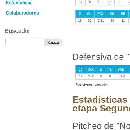
Estadísticas
17
0
0
17
1
Colaboradores
C
CL
PCL
SO
BB
15
10
2.81
10
11
Buscador
Defensiva de 
JJ
INN
E
TL
AVE
17
32.0
0
8
1.000
Posiciones:
Lanzador
Estadísticas
etapa Segun
Pitcheo de "N