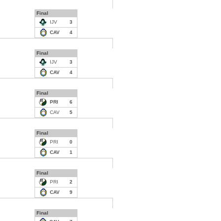
Final
IJV
3
CAV
4
Final
IJV
3
CAV
4
Final
PRI
6
CAV
5
Final
PRI
0
CAV
1
Final
PRI
2
CAV
9
Final