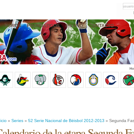
usuario
FOROS
PRONÓSTICOS
EN VIVO
CONTACTO
Ho
icio
»
Series
»
52 Serie Nacional de Béisbol 2012-2013
» Segunda Fa
alendario de la etapa Segunda F