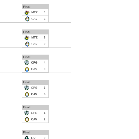
Final
MTZ
4
CAV
3
Final
MTZ
3
CAV
0
Final
CFG
4
CAV
0
Final
CFG
3
CAV
6
Final
CFG
1
CAV
2
Final
IJV
0