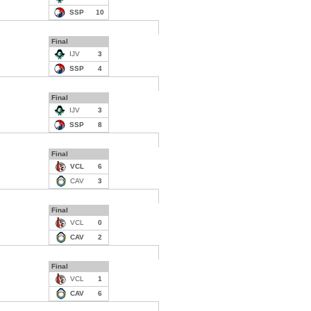
SSP
10
Final
IJV
3
SSP
4
Final
IJV
3
SSP
8
Final
VCL
6
CAV
3
Final
VCL
0
CAV
2
Final
VCL
1
CAV
6