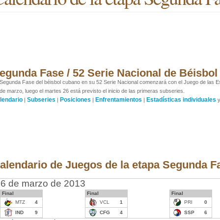
egunda Fase / 52 Serie Nacional de Béisbol
Segunda Fase del béisbol cubano en su 52 Serie Nacional comenzará con el Juego de las Estr
de marzo, luego el martes 26 está previsto el inicio de las primeras subseries.
lendario
Subseries
Posiciones
Enfrentamientos
Estadísticas individuales
|
|
|
|
alendario de Juegos de la etapa Segunda F
6 de marzo de 2013
Final
Final
Final
MTZ
4
VCL
1
PRI
0
IND
9
CFG
4
SSP
6