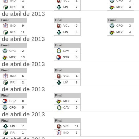
IND
2
VCL
1
CFG
3
PRI
3
IJV
7
MTZ
4
 de abril de 2013
Final
Final
Final
IND
9
VCL
0
CFG
3
PRI
11
IJV
3
MTZ
4
 de abril de 2013
Final
Final
CFG
2
CAV
0
MTZ
13
SSP
5
 de abril de 2013
Final
Final
IND
6
VCL
4
PRI
2
IJV
3
 de abril de 2013
Final
Final
SSP
0
MTZ
7
CFG
5
CAV
5
 de abril de 2013
Final
Final
IJV
7
VCL
11
PRI
1
IND
7