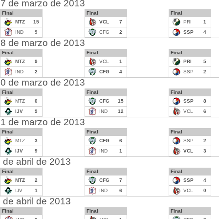
7 de marzo de 2013
Final
Final
Final
MTZ
15
VCL
7
PRI
1
IND
9
CFG
2
SSP
4
8 de marzo de 2013
Final
Final
Final
MTZ
9
VCL
1
PRI
5
IND
2
CFG
4
SSP
2
0 de marzo de 2013
Final
Final
Final
MTZ
0
CFG
15
SSP
8
IJV
9
IND
12
VCL
6
1 de marzo de 2013
Final
Final
Final
MTZ
3
CFG
6
SSP
2
IJV
9
IND
1
VCL
3
 de abril de 2013
Final
Final
Final
MTZ
2
CFG
7
SSP
4
IJV
1
IND
6
VCL
0
 de abril de 2013
Final
Final
Final