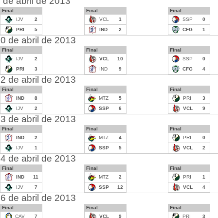
 de abril de 2013
Final
Final
Final
IJV
2
VCL
1
SSP
0
PRI
5
IND
2
CFG
1
0 de abril de 2013
Final
Final
Final
IJV
2
VCL
10
SSP
0
PRI
3
IND
9
CFG
4
2 de abril de 2013
Final
Final
Final
IND
8
MTZ
5
PRI
3
IJV
2
SSP
6
VCL
9
3 de abril de 2013
Final
Final
Final
IND
2
MTZ
4
PRI
0
IJV
1
SSP
5
VCL
2
4 de abril de 2013
Final
Final
Final
IND
11
MTZ
2
PRI
1
IJV
7
SSP
12
VCL
4
6 de abril de 2013
Final
Final
Final
CAV
7
VCL
9
PRI
3