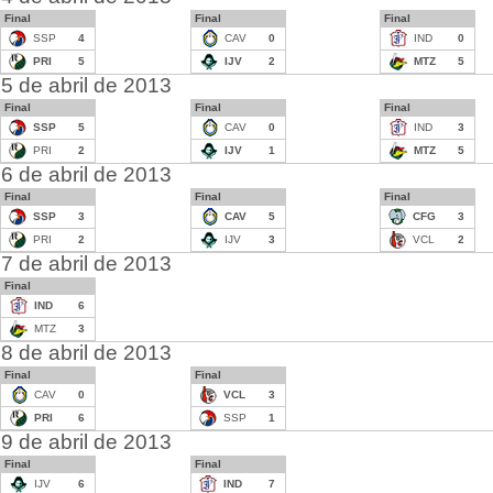
Final
Final
Final
SSP
4
CAV
0
IND
0
PRI
5
IJV
2
MTZ
5
5 de abril de 2013
Final
Final
Final
SSP
5
CAV
0
IND
3
PRI
2
IJV
1
MTZ
5
6 de abril de 2013
Final
Final
Final
SSP
3
CAV
5
CFG
3
PRI
2
IJV
3
VCL
2
7 de abril de 2013
Final
IND
6
MTZ
3
8 de abril de 2013
Final
Final
CAV
0
VCL
3
PRI
6
SSP
1
9 de abril de 2013
Final
Final
IJV
6
IND
7