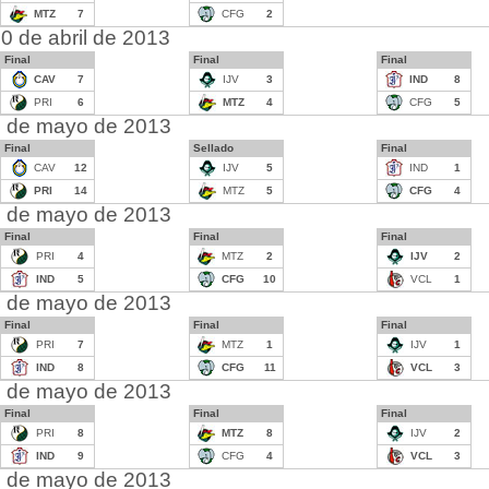
MTZ
7
CFG
2
0 de abril de 2013
Final
Final
Final
CAV
7
IJV
3
IND
8
PRI
6
MTZ
4
CFG
5
 de mayo de 2013
Final
Sellado
Final
CAV
12
IJV
5
IND
1
PRI
14
MTZ
5
CFG
4
 de mayo de 2013
Final
Final
Final
PRI
4
MTZ
2
IJV
2
IND
5
CFG
10
VCL
1
 de mayo de 2013
Final
Final
Final
PRI
7
MTZ
1
IJV
1
IND
8
CFG
11
VCL
3
 de mayo de 2013
Final
Final
Final
PRI
8
MTZ
8
IJV
2
IND
9
CFG
4
VCL
3
 de mayo de 2013