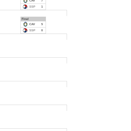
CAV
7
SSP
1
Final
CAV
5
SSP
0