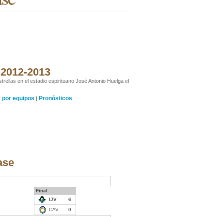
 2012-2013
ellas en el estadio espirituano José Antonio Huelga el
por equipos
Pronósticos
y
|
ase
Final
IJV
6
CAV
0