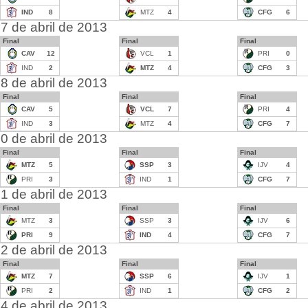
IND
8
MTZ
4
CFG
6
7 de abril de 2013
Final
Final
Final
CAV
12
VCL
1
PRI
0
IND
2
MTZ
4
CFG
3
8 de abril de 2013
Final
Final
Final
CAV
5
VCL
7
PRI
4
IND
3
MTZ
4
CFG
7
0 de abril de 2013
Final
Final
Final
MTZ
5
SSP
3
IJV
4
PRI
3
IND
1
CFG
7
1 de abril de 2013
Final
Final
Final
MTZ
3
SSP
3
IJV
6
PRI
9
IND
4
CFG
7
2 de abril de 2013
Final
Final
Final
MTZ
7
SSP
6
IJV
1
PRI
2
IND
1
CFG
2
4 de abril de 2013