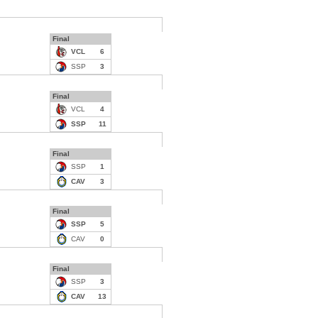
Final
VCL
6
SSP
3
Final
VCL
4
SSP
11
Final
SSP
1
CAV
3
Final
SSP
5
CAV
0
Final
SSP
3
CAV
13