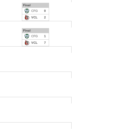
Final
CFG
0
VCL
2
Final
CFG
1
VCL
7