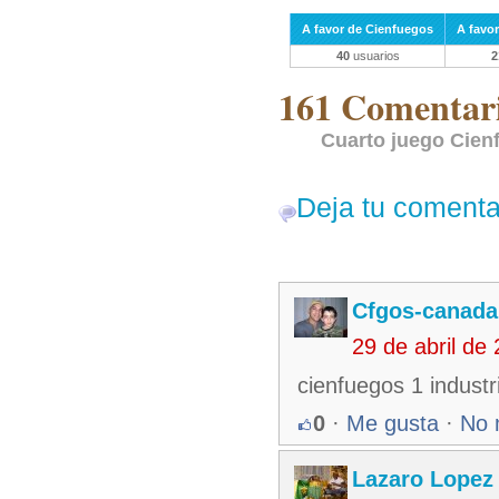
A favor de Cienfuegos
A favor
40
usuarios
2
161 Comentari
Cuarto juego Cienf
Deja tu comenta
Cfgos-canada
29 de abril de
cienfuegos 1 industr
0
·
Me gusta
·
No 
Lazaro Lopez