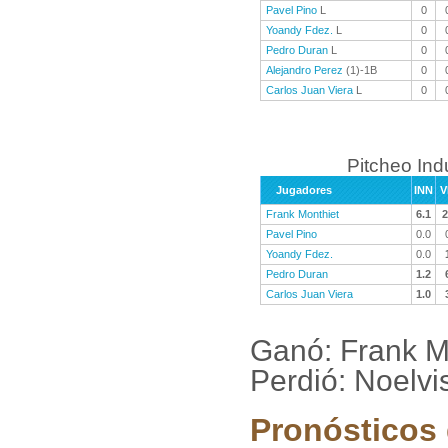
Pavel Pino
L
0
Yoandy Fdez.
L
0
Pedro Duran
L
0
Alejandro Perez
(1)-1B
0
Carlos Juan Viera
L
0
Pitcheo Ind
Jugadores
INN
V
Frank Monthiet
6.1
2
Pavel Pino
0.0
Yoandy Fdez.
0.0
Pedro Duran
1.2
Carlos Juan Viera
1.0
Ganó: Frank M
Perdió: Noelvi
Pronósticos 