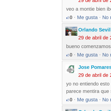
29 de abril de
veo a montie bien ib
0
·
Me gusta
·
No 
Orlando Sevil
29 de abril de
bueno comenzamos 
0
·
Me gusta
·
No 
Jose Pomare
29 de abril de
yo no entiendo esto
parece mentira que 
0
·
Me gusta
·
No 