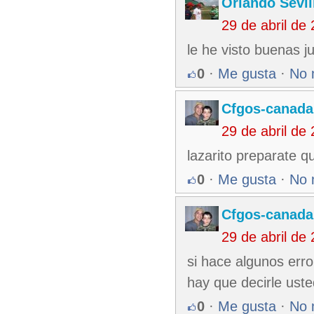
Orlando Sevil
29 de abril de
le he visto buenas j
0
·
Me gusta
·
No 
Cfgos-canada
29 de abril de
lazarito preparate q
0
·
Me gusta
·
No 
Cfgos-canada
29 de abril de
si hace algunos erro
hay que decirle uste
0
·
Me gusta
·
No 