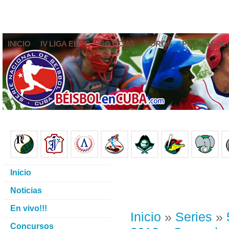
INICIO
IV LIGA ELITE
NOTICIAS
FOROS
PRONÓSTIC
Inicio
Noticias
En vivo!!!
Inicio
»
Series
»
Concursos