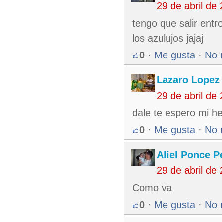
29 de abril de
tengo que salir ent
los azulujos jajaj
0
·
Me gusta
·
No 
Lazaro Lopez
29 de abril de
dale te espero mi h
0
·
Me gusta
·
No 
Aliel Ponce P
29 de abril de
Como va
0
·
Me gusta
·
No 