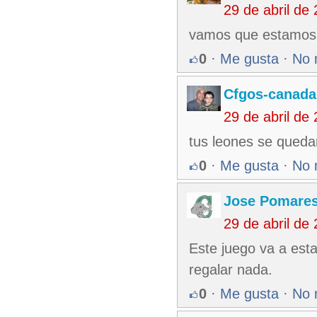
29 de abril de
vamos que estamos p
0
·
Me gusta
·
No 
Cfgos-canada
29 de abril de
tus leones se quedar
0
·
Me gusta
·
No 
Jose Pomare
29 de abril de
Este juego va a est
regalar nada.
0
·
Me gusta
·
No 