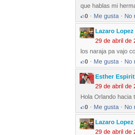
que hablas mi herma
0
·
Me gusta
·
No 
Lazaro Lopez
29 de abril de
los naraja pa vajo co
0
·
Me gusta
·
No 
Esther Espiri
29 de abril de
Hola Orlando hacia 
0
·
Me gusta
·
No 
Lazaro Lopez
29 de abril de