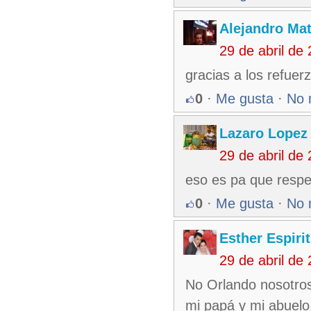
Alejandro Ma
29 de abril de
gracias a los refuer
0
·
Me gusta
·
No 
Lazaro Lopez
29 de abril de
eso es pa que respet
0
·
Me gusta
·
No 
Esther Espiri
29 de abril de
No Orlando nosotros
mi papá y mi abuelo