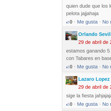
quien dude que los 
pelota jajjahaja
0
·
Me gusta
·
No 
Orlando Sevil
29 de abril de
estamos ganando 5 a
con Tabares en bas
0
·
Me gusta
·
No 
Lazaro Lopez
29 de abril de
sige la fiesta jahjajaj
0
·
Me gusta
·
No 