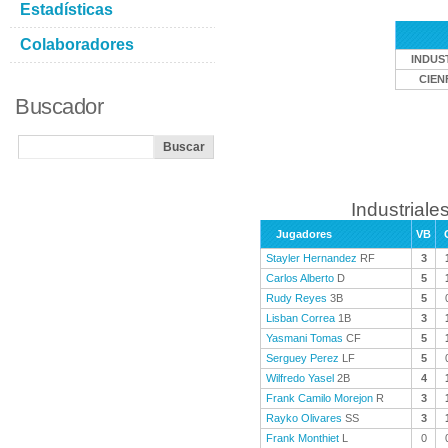
Estadísticas
Colaboradores
INDUS
CIEN
Buscador
Industriales
Jugadores
VB
Stayler Hernandez
RF
3
Carlos Alberto
D
5
Rudy Reyes
3B
5
Lisban Correa
1B
3
Yasmani Tomas
CF
5
Serguey Perez
LF
5
Wilfredo Yasel
2B
4
Frank Camilo Morejon
R
3
Rayko Olivares
SS
3
Frank Monthiet
L
0