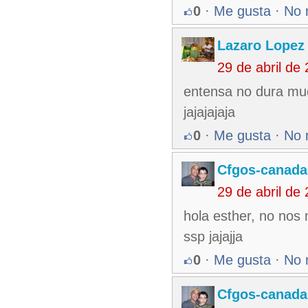
0
·
Me gusta
·
No 
Lazaro Lopez
29 de abril de
entensa no dura muc
jajajajaja
0
·
Me gusta
·
No 
Cfgos-canada
29 de abril de
hola esther, no nos
ssp jajajja
0
·
Me gusta
·
No 
Cfgos-canada