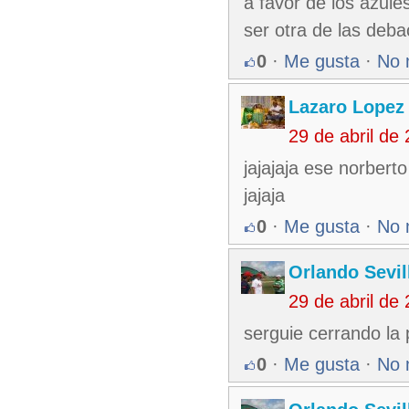
a favor de los azule
ser otra de las deba
0
·
Me gusta
·
No 
Lazaro Lopez
29 de abril de
jajajaja ese norbert
jajaja
0
·
Me gusta
·
No 
Orlando Sevil
29 de abril de
serguie cerrando la 
0
·
Me gusta
·
No 