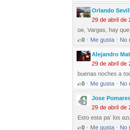
Orlando Sevil
29 de abril de
oe, Vargas, hay que 
0
·
Me gusta
·
No 
Alejandro Ma
29 de abril de
buenas noches a tod
0
·
Me gusta
·
No 
Jose Pomare
29 de abril de
Esto esta pa' los az
0
·
Me gusta
·
No 