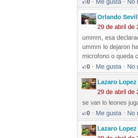
0
·
Me gusta
·
No 
Orlando Sevil
29 de abril de
ummm, esa declaracio
ummm lo dejaron hab
microfono o queda c
0
·
Me gusta
·
No 
Lazaro Lopez
29 de abril de
se van lo leones jug
0
·
Me gusta
·
No 
Lazaro Lopez