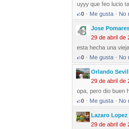
uyyy que feo lucio t
0
·
Me gusta
·
No 
Jose Pomare
29 de abril de
esta hecha una vieja
0
·
Me gusta
·
No 
Orlando Sevil
29 de abril de
opa, pero dio buen hit
0
·
Me gusta
·
No 
Lazaro Lopez
29 de abril de