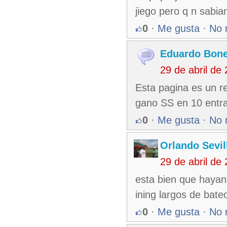
jiego pero q n sabi
0
·
Me gusta
·
No 
Eduardo Bone
29 de abril de
Esta pagina es un r
gano SS en 10 entr
0
·
Me gusta
·
No 
Orlando Sevil
29 de abril de
esta bien que hayan
ining largos de bat
0
·
Me gusta
·
No 