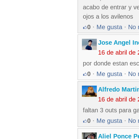
acabo de entrar y ve
ojos a los avilenos
0
·
Me gusta
·
No 
Jose Angel In
16 de abril de
por donde estan es
0
·
Me gusta
·
No 
Alfredo Martin
16 de abril de
faltan 3 outs para g
0
·
Me gusta
·
No 
Aliel Ponce P