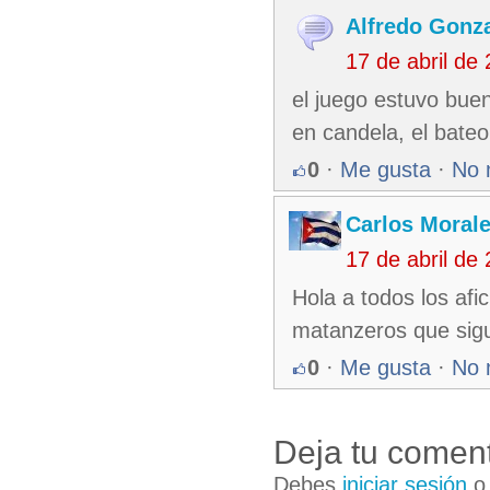
Alfredo Gonza
17 de abril de
el juego estuvo buen
en candela, el ba
0
·
Me gusta
·
No 
Carlos Moral
17 de abril de
Hola a todos los afi
matanzeros que sig
0
·
Me gusta
·
No 
Deja tu coment
Debes
iniciar sesión