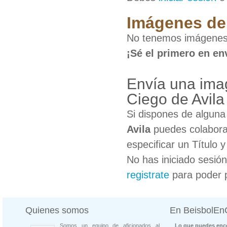
Imágenes de 
No tenemos imágenes d
¡Sé el primero en en
Envía una imag
Ciego de Avila
Si dispones de algun
Avila
puedes colaborar
especificar un Título 
No has iniciado sesió
registrate
para poder 
Quienes somos
En BeisbolE
Somos un equipo de aficionados al
Lo que puedes enco