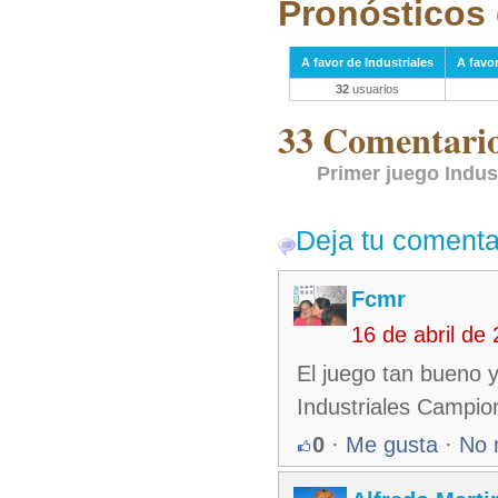
Pronósticos 
A favor de Industriales
A favo
32
usuarios
33 Comentarios
Primer juego Indust
Deja tu comenta
Fcmr
16 de abril de
El juego tan bueno 
Industriales Campio
0
·
Me gusta
·
No 