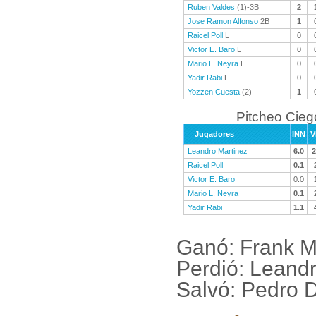
Ruben Valdes
(1)-3B
2
Jose Ramon Alfonso
2B
1
Raicel Poll
L
0
Victor E. Baro
L
0
Mario L. Neyra
L
0
Yadir Rabi
L
0
Yozzen Cuesta
(2)
1
Pitcheo Cieg
Jugadores
INN
V
Leandro Martinez
6.0
2
Raicel Poll
0.1
Victor E. Baro
0.0
Mario L. Neyra
0.1
Yadir Rabi
1.1
Ganó: Frank M
Perdió: Leandr
Salvó: Pedro 