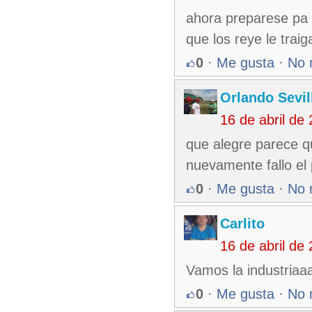
ahora preparese pa l
que los reye le trai
0
·
Me gusta
·
No 
Orlando Sevil
16 de abril de
que alegre parece q
nuevamente fallo el 
0
·
Me gusta
·
No 
Carlito
16 de abril de
Vamos la industriaa
0
·
Me gusta
·
No 