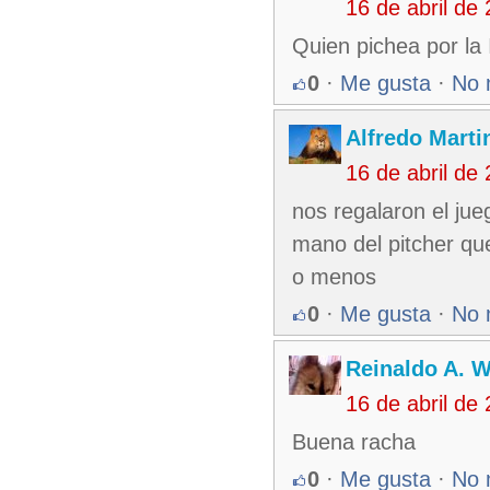
16 de abril de
Quien pichea por la 
0
·
Me gusta
·
No 
Alfredo Martin
16 de abril de
nos regalaron el jueg
mano del pitcher qu
o menos
0
·
Me gusta
·
No 
Reinaldo A. 
16 de abril de
Buena racha
0
·
Me gusta
·
No 