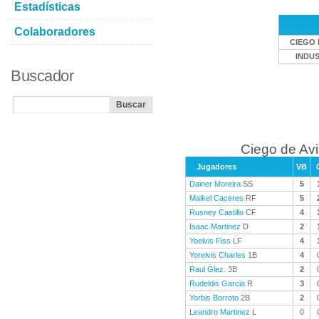
Estadísticas
Colaboradores
CIEGO 
INDU
Buscador
Ciego de Avi
Jugadores
VB
Dainer Moreira
SS
5
Maikel Caceres
RF
5
Rusney Castillo
CF
4
Isaac Martinez
D
2
Yoelvis Fiss
LF
4
Yorelvis Charles
1B
4
Raul Glez.
3B
2
Rudeldis Garcia
R
3
Yorbis Borroto
2B
2
Leandro Martinez
L
0