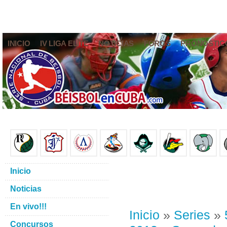
INICIO
IV LIGA ELITE
NOTICIAS
FOROS
PRONÓSTIC
Inicio
Noticias
En vivo!!!
Inicio
»
Series
»
Concursos