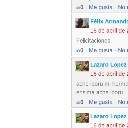
0
·
Me gusta
·
No 
Félix Armando
16 de abril de
Felicitaciones.
0
·
Me gusta
·
No 
Lazaro Lopez
16 de abril de
ache iboru mi herman
ensima ache iboru
0
·
Me gusta
·
No 
Lazaro Lopez
16 de abril de