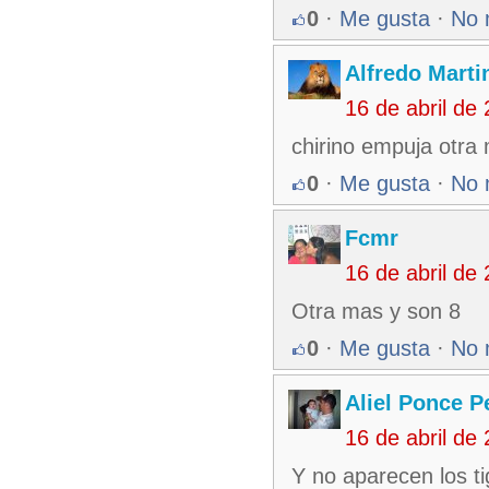
0
·
Me gusta
·
No 
Alfredo Martin
16 de abril de
chirino empuja otra
0
·
Me gusta
·
No 
Fcmr
16 de abril de
Otra mas y son 8
0
·
Me gusta
·
No 
Aliel Ponce P
16 de abril de
Y no aparecen los ti