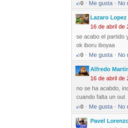
0
·
Me gusta
·
No 
Lazaro Lopez
16 de abril de
se acabo el partido
ok iboru iboyaa
0
·
Me gusta
·
No 
Alfredo Martin
16 de abril de
no se ha acabdo, in
cuando falta un out
0
·
Me gusta
·
No 
Pavel Lorenz