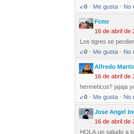
0
·
Me gusta
·
No 
Fcmr
16 de abril de
Los tigres se perdie
0
·
Me gusta
·
No 
Alfredo Martin
16 de abril de
hermeticos? jajaja y
0
·
Me gusta
·
No 
Jose Angel In
16 de abril de
HOLA,un saludo a tod