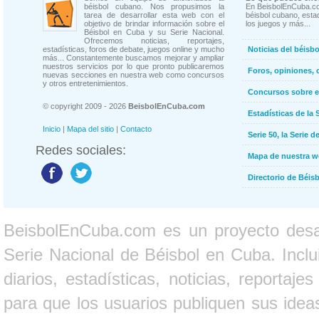
béisbol cubano. Nos propusimos la
En BeisbolEnCuba.co
tarea de desarrollar esta web con el
béisbol cubano, estad
objetivo de brindar información sobre el
los juegos y más...
Béisbol en Cuba y su Serie Nacional.
Ofrecemos noticias, reportajes,
estadísticas, foros de debate, juegos online y mucho
Noticias del béisb
más... Constantemente buscamos mejorar y ampliar
nuestros servicios por lo que pronto publicaremos
Foros, opiniones, 
nuevas secciones en nuestra web como concursos
y otros entretenimientos.
Concursos sobre e
© copyright 2009 - 2026
BeisbolEnCuba.com
Estadísticas de la 
Inicio
|
Mapa del sitio
|
Contacto
Serie 50, la Serie d
Redes sociales:
Mapa de nuestra 
Directorio de Béi
BeisbolEnCuba.com es un proyecto desarr
Serie Nacional de Béisbol en Cuba. Inclui
diarios, estadísticas, noticias, report
para que los usuarios publiquen sus ideas