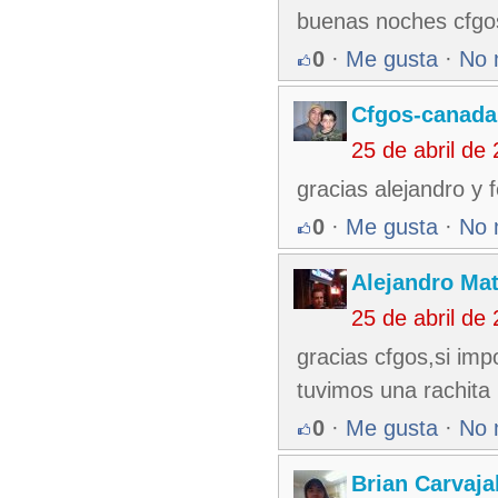
buenas noches cfgos
0
·
Me gusta
·
No 
Cfgos-canada
25 de abril de
gracias alejandro y f
0
·
Me gusta
·
No 
Alejandro Ma
25 de abril de
gracias cfgos,si im
tuvimos una rachita
0
·
Me gusta
·
No 
Brian Carvaja