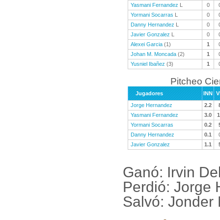
Yasmani Fernandez
L
0
Yormani Socarras
L
0
Danny Hernandez
L
0
Javier Gonzalez
L
0
Alexei Garcia
(1)
1
Johan M. Moncada
(2)
1
Yusniel Ibañez
(3)
1
Pitcheo Ci
Jugadores
INN
V
Jorge Hernandez
2.2
Yasmani Fernandez
3.0
1
Yormani Socarras
0.2
Danny Hernandez
0.1
Javier Gonzalez
1.1
Ganó: Irvin De
Perdió: Jorge
Salvó: Jonder 