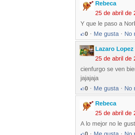
Rebeca
25 de abril de
Y que le paso a Nor
0
·
Me gusta
·
No 
Lazaro Lopez
25 de abril de
cienfurgo se ven bie
jajajaja
0
·
Me gusta
·
No 
Rebeca
25 de abril de
A lo mejor no le gus
0
·
Me gusta
·
No 