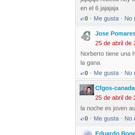
en el 6 jajajaja
0
·
Me gusta
·
No 
Jose Pomare
25 de abril de
Norberto tiene una h
la gana
0
·
Me gusta
·
No 
Cfgos-canada
25 de abril de
la noche es joven a
0
·
Me gusta
·
No 
Eduardo Bone