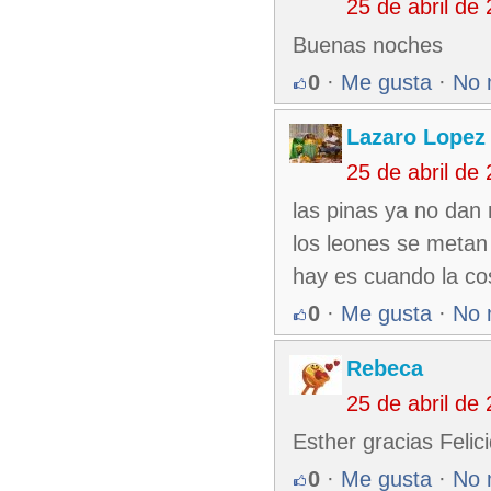
25 de abril de
Buenas noches
0
·
Me gusta
·
No 
Lazaro Lopez
25 de abril de
las pinas ya no dan 
los leones se metan 
hay es cuando la co
0
·
Me gusta
·
No 
Rebeca
25 de abril de
Esther gracias Feli
0
·
Me gusta
·
No 