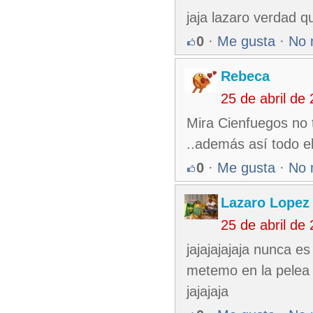
jaja lazaro verdad qu
0
·
Me gusta
·
No 
Rebeca
25 de abril de
Mira Cienfuegos no 
..además así todo el
0
·
Me gusta
·
No 
Lazaro Lopez
25 de abril de
jajajajajaja nunca e
metemo en la pelea 
jajajaja