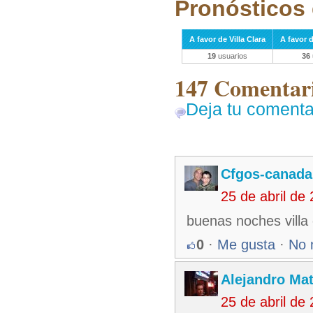
Pronósticos 
A favor de Villa Clara
A favor 
19
usuarios
36
147 Comentari
Deja tu comenta
Cfgos-canada
25 de abril de
buenas noches villa
0
·
Me gusta
·
No 
Alejandro Ma
25 de abril de