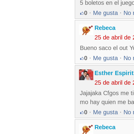
5 boletos en el jueg
0
·
Me gusta
·
No 
Rebeca
25 de abril de
Bueno saco el out Y
0
·
Me gusta
·
No 
Esther Espiri
25 de abril de
Jajajaka Cfgos me t
mo hay quien me baj
0
·
Me gusta
·
No 
Rebeca