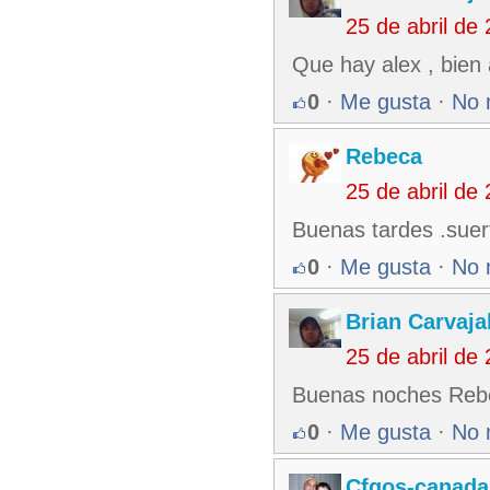
25 de abril de
Que hay alex , bien 
0
·
Me gusta
·
No 
Rebeca
25 de abril de
Buenas tardes .suer
0
·
Me gusta
·
No 
Brian Carvaja
25 de abril de
Buenas noches Reb
0
·
Me gusta
·
No 
Cfgos-canada