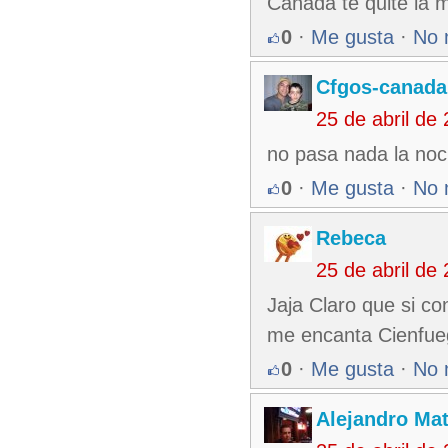
Canada te quite la m
0
·
Me gusta
·
No 
Cfgos-canada
25 de abril de
no pasa nada la noc
0
·
Me gusta
·
No 
Rebeca
25 de abril de
Jaja Claro que si co
me encanta Cienfue
0
·
Me gusta
·
No 
Alejandro Ma