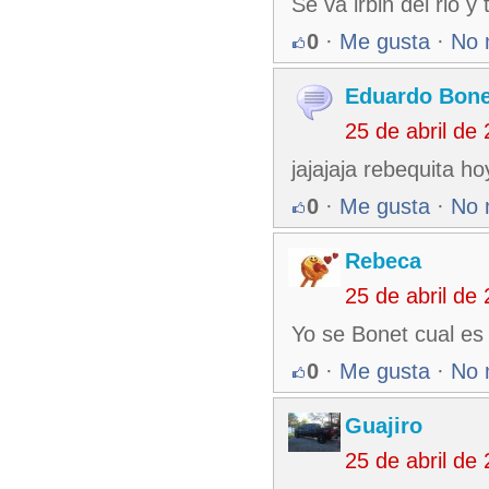
Se va irbin del rio y
0
·
Me gusta
·
No 
Eduardo Bone
25 de abril de
jajajaja rebequita ho
0
·
Me gusta
·
No 
Rebeca
25 de abril de
Yo se Bonet cual es t
0
·
Me gusta
·
No 
Guajiro
25 de abril de