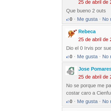
25 de abril de
Que bueno 2 outs
0
·
Me gusta
·
No 
Rebeca
25 de abril de
Dio el 0 Irvis por sue
0
·
Me gusta
·
No 
Jose Pomare
25 de abril de
No se porque me par
costar caro a Cienfu
0
·
Me gusta
·
No 