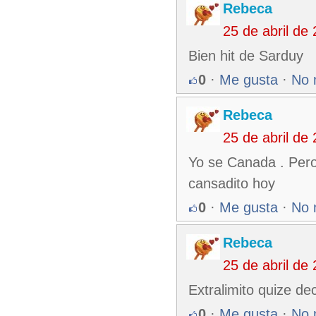
Rebeca
25 de abril de
Bien hit de Sarduy
0
·
Me gusta
·
No 
Rebeca
25 de abril de
Yo se Canada . Pero
cansadito hoy
0
·
Me gusta
·
No 
Rebeca
25 de abril de
Extralimito quize dec
0
·
Me gusta
·
No 