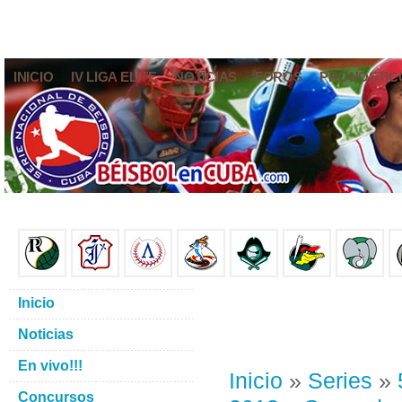
INICIO
IV LIGA ELITE
NOTICIAS
FOROS
PRONÓSTIC
Inicio
Noticias
En vivo!!!
Inicio
»
Series
»
Concursos