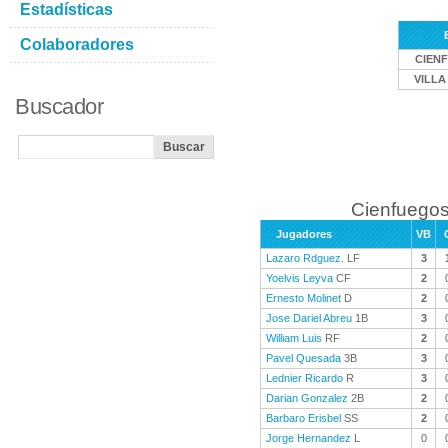
Estadísticas
Colaboradores
CIEN
VILLA
Buscador
Cienfuegos
Jugadores
VB
Lazaro Rdguez.
LF
3
Yoelvis Leyva
CF
2
Ernesto Molinet
D
2
Jose Dariel Abreu
1B
3
William Luis
RF
2
Pavel Quesada
3B
3
Lednier Ricardo
R
3
Darian Gonzalez
2B
2
Barbaro Erisbel
SS
2
Jorge Hernandez
L
0