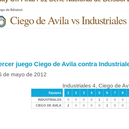
ego de Béisbol
:
Ciego de Avila vs Industriales
ercer juego Ciego de Avila contra Industrial
6 de mayo de 2012
Industriales 4, Ciego de Av
Equipos
1
2
3
4
5
6
7
8
INDUSTRIALES
0
0
0
0
1
0
0
0
CIEGO DE AVILA
2
0
0
0
0
1
0
0