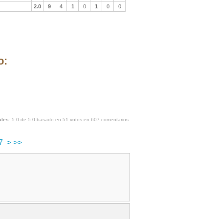
2.0
9
4
1
0
1
0
0
o:
ales
:
5.0
de
5.0
basado en
51
votos en
607
comentarios.
7
>
>>