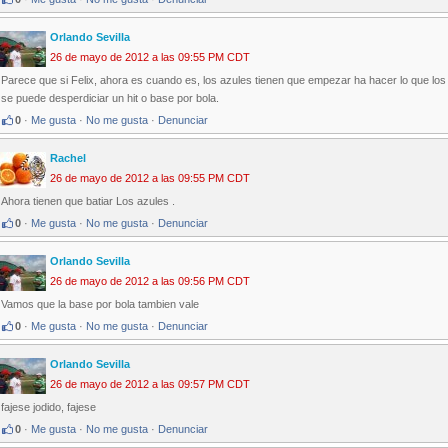
Orlando Sevilla
26 de mayo de 2012 a las 09:55 PM CDT
Parece que si Felix, ahora es cuando es, los azules tienen que empezar ha hacer lo que los tr
se puede desperdiciar un hit o base por bola.
0
·
Me gusta
·
No me gusta
·
Denunciar
Rachel
26 de mayo de 2012 a las 09:55 PM CDT
Ahora tienen que batiar Los azules .
0
·
Me gusta
·
No me gusta
·
Denunciar
Orlando Sevilla
26 de mayo de 2012 a las 09:56 PM CDT
Vamos que la base por bola tambien vale
0
·
Me gusta
·
No me gusta
·
Denunciar
Orlando Sevilla
26 de mayo de 2012 a las 09:57 PM CDT
fajese jodido, fajese
0
·
Me gusta
·
No me gusta
·
Denunciar