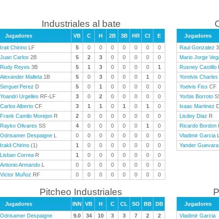
Industriales al bate
C
Jugadores
VB
C
H
2B
3B
HR
CI
E
Jugadores
Irait Chirino
LF
5
0
0
0
0
0
0
0
Raul Gonzalez
3
Juan Carlos
2B
5
2
3
0
0
0
0
0
Mario Jorge Veg
Rudy Reyes
3B
5
1
3
0
0
0
0
1
Rusney Castillo
Alexander Malleta
1B
5
0
3
0
0
0
1
0
Yorelvis Charles
Serguei Perez
D
5
0
1
0
0
0
0
0
Yoelvis Fiss
CF
Yoandri Urgelles
RF-LF
3
0
2
0
0
0
0
0
Yorbis Borroto
S
Carlos Alberto
CF
3
1
1
0
1
0
1
0
Isaac Martinez
Frank Camilo Morejon
R
2
0
0
0
0
0
0
0
Lisdey Diaz
R
Rayko Olivares
SS
4
0
0
0
0
0
1
0
Ricardo Bordon
Odrisamer Despaigne
L
0
0
0
0
0
0
0
0
Vladimir Garcia
Irakli Chirino
(1)
1
0
0
0
0
0
0
0
Yander Guevara
Lisban Correa
R
1
0
0
0
0
0
0
0
Antonio Armando
L
0
0
0
0
0
0
0
0
Victor Muñoz
RF
0
0
0
0
0
0
0
0
Pitcheo Industriales
P
Jugadores
INN
VB
H
C
CL
SO
BB
DB
Jugadores
Odrisamer Despaigne
9.0
34
10
3
3
7
2
2
Vladimir Garcia