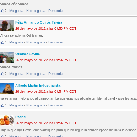
vamos ciño vamos
0
·
Me gusta
·
No me gusta
·
Denunciar
Félix Armando Quirós Tejeira
26 de mayo de 2012 a las 09:53 PM CDT
Ahora se aploma Odrisamer.
0
·
Me gusta
·
No me gusta
·
Denunciar
Orlando Sevilla
26 de mayo de 2012 a las 09:54 PM CDT
vamos, vamos
0
·
Me gusta
·
No me gusta
·
Denunciar
Alfredo Martin Industrialista!
26 de mayo de 2012 a las 09:54 PM CDT
ya estamos mejorando al campo, arriba que estamos al darle tambien al bate! ya se les acabo
0
·
Me gusta
·
No me gusta
·
Denunciar
Rachel
26 de mayo de 2012 a las 09:54 PM CDT
Jaja lo que dijo David ,que planifiquen para que no llegue la final en epoca de lluvia lo acaban
0
·
Me gusta
·
No me gusta
·
Denunciar