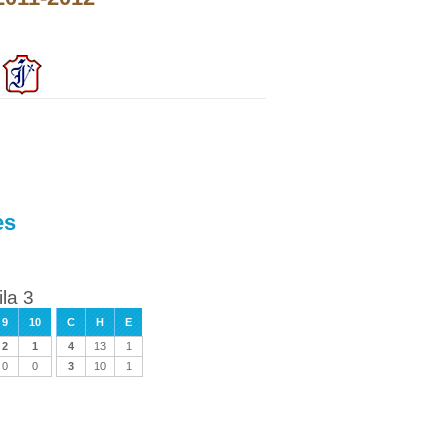
es
ila 3
9
10
C
H
E
2
1
4
13
1
0
0
3
10
1