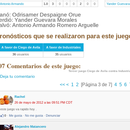
Antonio Armando
1.0
3
0
0
0
2
0
0
Yander Guevara
anó: Odrisamer Despaigne Orue
erdió: Yander Guevara Morales
alvó: Antonio Armando Romero Arguelle
ronósticos que se realizaron para este jueg
A favor de Ciego de Avila
A favor de Industriales
36
usuarios
35
usuarios
07 Comentarios de este juego:
Tercer juego Ciego de Avila contra Industri
Deja tu comentario
<<
<
1
2
[Página 3 de 7]
4
5
6
Rachel
26 de mayo de 2012 a las 09:51 PM CDT
este juego va rapido hoy .
0
·
Me gusta
·
No me gusta
·
Denunciar
Alejandro Matancero