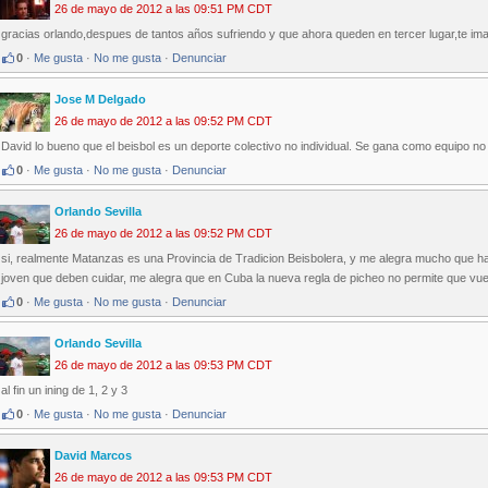
26 de mayo de 2012 a las 09:51 PM CDT
gracias orlando,despues de tantos años sufriendo y que ahora queden en tercer lugar,te im
0
·
Me gusta
·
No me gusta
·
Denunciar
Jose M Delgado
26 de mayo de 2012 a las 09:52 PM CDT
David lo bueno que el beisbol es un deporte colectivo no individual. Se gana como equipo no
0
·
Me gusta
·
No me gusta
·
Denunciar
Orlando Sevilla
26 de mayo de 2012 a las 09:52 PM CDT
si, realmente Matanzas es una Provincia de Tradicion Beisbolera, y me alegra mucho que h
joven que deben cuidar, me alegra que en Cuba la nueva regla de picheo no permite que vuel
0
·
Me gusta
·
No me gusta
·
Denunciar
Orlando Sevilla
26 de mayo de 2012 a las 09:53 PM CDT
al fin un ining de 1, 2 y 3
0
·
Me gusta
·
No me gusta
·
Denunciar
David Marcos
26 de mayo de 2012 a las 09:53 PM CDT