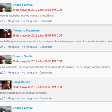
Orlando Sevilla
26 de mayo de 2012 a las 09:57 PM CDT
eso es rachelita, eso es nuestra chica Bond
0
·
Me gusta
·
No me gusta
·
Denunciar
Alejandro Matancero
26 de mayo de 2012 a las 09:57 PM CDT
rachelita que te esta pasando a ti,como que ahora tienen que batear los azules,tu estas bien 
0
·
Me gusta
·
No me gusta
·
Denunciar
Orlando Sevilla
26 de mayo de 2012 a las 09:58 PM CDT
eso, eso triple, se esta encendiendo el corazon de los azules, asi se juega, vamos, vamos
0
·
Me gusta
·
No me gusta
·
Denunciar
David Marcos
26 de mayo de 2012 a las 09:58 PM CDT
toma muerto tu eres un muerto vamos
0
·
Me gusta
·
No me gusta
·
Denunciar
Orlando Sevilla