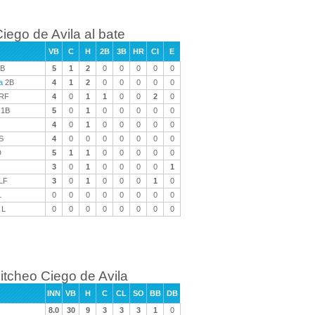
iego de Avila al bate
VB
C
H
2B
3B
HR
CI
E
B
5
1
2
0
0
0
0
0
a
2B
4
1
2
0
0
0
0
0
RF
4
0
1
1
0
0
2
0
1B
5
0
1
0
0
0
0
0
4
0
1
0
0
0
0
0
S
4
0
0
0
0
0
0
0
D
5
1
1
0
0
0
0
0
3
0
1
0
0
0
0
1
LF
3
0
1
0
0
0
1
0
L
0
0
0
0
0
0
0
0
L
0
0
0
0
0
0
0
0
itcheo Ciego de Avila
INN
VB
H
C
CL
SO
BB
DB
8.0
30
9
3
3
3
1
0