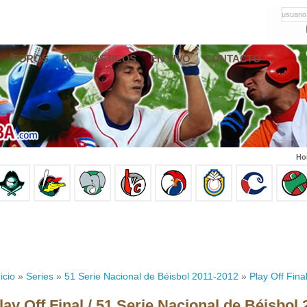
usuario
FOROS
PRONÓSTICOS
EN VIVO
CONTACTO
Ho
icio
»
Series
»
51 Serie Nacional de Béisbol 2011-2012
»
Play Off Fina
lay Off Final / 51 Serie Nacional de Béisbol