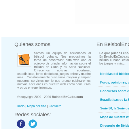
Quienes somos
En BeisbolE
Somos un equipo de aficionados al
Lo que puedes enco
béisbol cubano. Nos propusimos la
En BeisbolEnCuba.co
tarea de desarrollar esta web con el
béisbol cubano, estad
objetivo de brindar información sobre el
los juegos y más...
Béisbol en Cuba y su Serie Nacional.
Ofrecemos noticias, reportajes,
estadísticas, foros de debate, juegos online y mucho
Noticias del béisb
más... Constantemente buscamos mejorar y ampliar
nuestros servicios por lo que pronto publicaremos
Foros, opiniones, 
nuevas secciones en nuestra web como concursos
y otros entretenimientos.
Concursos sobre e
© copyright 2009 - 2026
BeisbolEnCuba.com
Estadísticas de la 
Inicio
|
Mapa del sitio
|
Contacto
Serie 50, la Serie d
Redes sociales:
Mapa de nuestra 
Directorio de Béi