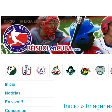
INICIO
IV LIGA ELITE
NOTICIAS
FOROS
PRONÓSTIC
Inicio
Noticias
En vivo!!!
Inicio
»
Imágene
Concursos