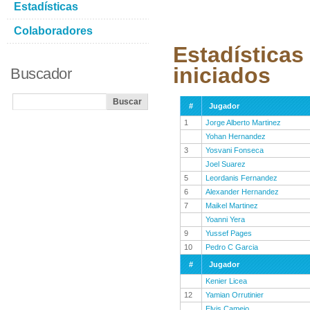
Estadísticas
Colaboradores
Estadísticas
iniciados
Buscador
#
Jugador
1
Jorge Alberto Martinez
Yohan Hernandez
3
Yosvani Fonseca
Joel Suarez
5
Leordanis Fernandez
6
Alexander Hernandez
7
Maikel Martinez
Yoanni Yera
9
Yussef Pages
10
Pedro C Garcia
#
Jugador
Kenier Licea
12
Yamian Orrutinier
Elvis Camejo