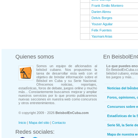
Frank Emilio Montero
Darien Abreu
Delvis Borges
Youser Aguilar
Felix Fuentes
Yasmani Arias
Quienes somos
En BeisbolE
Somos un equipo de aficionados al
Lo que puedes enco
béisbol cubano. Nos propusimos la
En BeisbolEnCuba.co
tarea de desarrollar esta web con el
béisbol cubano, estad
objetivo de brindar información sobre el
los juegos y más...
Béisbol en Cuba y su Serie Nacional.
Ofrecemos noticias, reportajes,
estadísticas, foros de debate, juegos online y mucho
Noticias del béisb
más... Constantemente buscamos mejorar y ampliar
nuestros servicios por lo que pronto publicaremos
Foros, opiniones, 
nuevas secciones en nuestra web como concursos
y otros entretenimientos.
Concursos sobre e
© copyright 2009 - 2026
BeisbolEnCuba.com
Estadísticas de la 
Inicio
|
Mapa del sitio
|
Contacto
Serie 50, la Serie d
Redes sociales:
Mapa de nuestra 