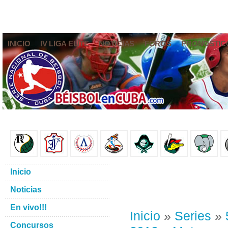
INICIO
IV LIGA ELITE
NOTICIAS
FOROS
PRONÓSTIC
Inicio
Noticias
En vivo!!!
Inicio
»
Series
»
Concursos