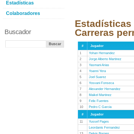
Estadísticas
Colaboradores
Estadísticas
Carreras per
Buscador
#
Jugador
1
Yohan Hernandez
2
Jorge Alberto Martinez
3
Yasmani Arias
4
Yoanni Yera
5
Joel Suarez
6
Yosvani Fonseca
7
Alexander Hernandez
8
Maikel Martinez
9
Felix Fuentes
10
Pedro C Garcia
#
Jugador
11
Yussef Pages
Leordanis Fernandez
13
Delvis Borges