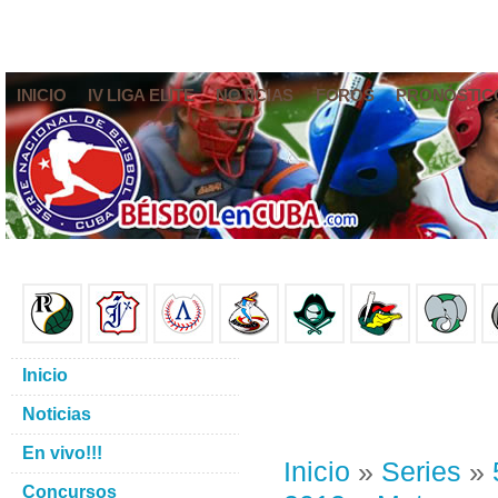
INICIO
IV LIGA ELITE
NOTICIAS
FOROS
PRONÓSTIC
Inicio
Noticias
En vivo!!!
Inicio
»
Series
»
Concursos