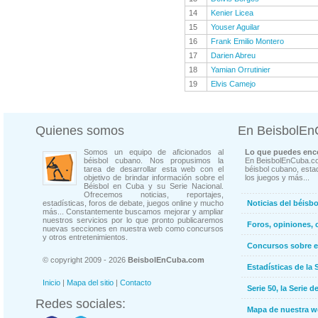
14
Kenier Licea
15
Youser Aguilar
16
Frank Emilio Montero
17
Darien Abreu
18
Yamian Orrutinier
19
Elvis Camejo
Quienes somos
En BeisbolE
Somos un equipo de aficionados al
Lo que puedes enco
béisbol cubano. Nos propusimos la
En BeisbolEnCuba.co
tarea de desarrollar esta web con el
béisbol cubano, estad
objetivo de brindar información sobre el
los juegos y más...
Béisbol en Cuba y su Serie Nacional.
Ofrecemos noticias, reportajes,
estadísticas, foros de debate, juegos online y mucho
Noticias del béisb
más... Constantemente buscamos mejorar y ampliar
nuestros servicios por lo que pronto publicaremos
Foros, opiniones, 
nuevas secciones en nuestra web como concursos
y otros entretenimientos.
Concursos sobre e
© copyright 2009 - 2026
BeisbolEnCuba.com
Estadísticas de la 
Inicio
|
Mapa del sitio
|
Contacto
Serie 50, la Serie d
Redes sociales:
Mapa de nuestra 