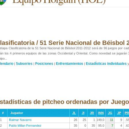
lasificatoria / 51 Serie Nacional de Béisbol
etapa Clasificatoria de la 51 Serie Nacional de Béisbol 2011-2012 será de 96 juegos por cada
án los 4 primeros equipos de las zonas Occidental y Oriental. Como novedad se jugarán
ipo...
lendario
Subseries
Posiciones
Enfrentamientos
Estadísticas individuales
|
|
|
|
stadísticas de pitcheo ordenadas por Jueg
#
Jugador
JL
JI
JR
INN
JG
JP
P
1
Raimar Navarro
26
25
1
149.0
11
9
.5
2
Pablo Millan Fernandez
35
0
35
95.0
7
4
.6