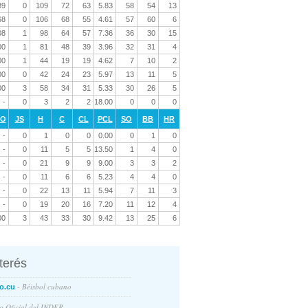
89
0
109
72
63
5.83
58
54
13
68
0
106
68
55
4.61
57
60
6
08
1
98
64
57
7.36
36
30
15
00
1
81
48
39
3.96
32
31
4
00
1
44
19
19
4.62
7
10
2
00
0
42
24
23
5.97
13
11
5
00
3
58
34
31
5.33
30
26
5
-
0
3
2
2
18.00
0
0
0
RO
JS
H
C
CL
PCL
SO
BB
HR
-
0
1
0
0
0.00
0
1
0
-
0
11
5
5
13.50
1
4
0
-
0
21
9
9
9.00
3
3
2
-
0
11
6
6
5.23
4
4
0
-
0
22
13
11
5.94
7
11
3
-
0
19
20
16
7.20
11
12
4
00
3
43
33
30
9.42
13
25
6
nterés
- Béisbol cubano
o.cu
io Oficial del INDER