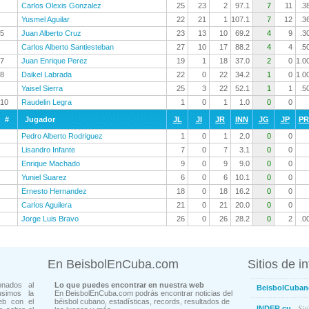
Carlos Olexis Gonzalez
25
23
2
97.1
7
11
.3
Yusmel Aguilar
22
21
1
107.1
7
12
.3
5
Juan Alberto Cruz
23
13
10
69.2
4
9
.3
Carlos Alberto Santiesteban
27
10
17
88.2
4
4
.5
7
Juan Enrique Perez
19
1
18
37.0
2
0
1.0
8
Daikel Labrada
22
0
22
34.2
1
0
1.0
Yaisel Sierra
25
3
22
52.1
1
1
.5
10
Raudelin Legra
1
0
1
1.0
0
0
#
Jugador
JL
JI
JR
INN
JG
JP
P
Pedro Alberto Rodriguez
1
0
1
2.0
0
0
Lisandro Infante
7
0
7
3.1
0
0
Enrique Machado
9
0
9
9.0
0
0
Yuniel Suarez
6
0
6
10.1
0
0
Ernesto Hernandez
18
0
18
16.2
0
0
Carlos Aguilera
21
0
21
20.0
0
0
Jorge Luis Bravo
26
0
26
28.2
0
2
.0
En BeisbolEnCuba.com
Sitios de i
onados al
Lo que puedes encontrar en nuestra web
BeisbolCuban
usimos la
En BeisbolEnCuba.com podrás encontrar noticias del
eb con el
béisbol cubano, estadísticas, records, resultados de
- Sit
INDER.cu