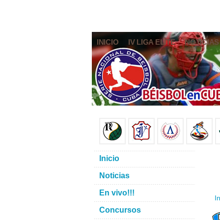
INICIO
IV LIGA ELITE
NOTICIAS
Inicio
Noticias
En vivo!!!
In
Concursos