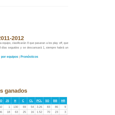
 2011-2012
 equipo, clasificarán 8 que pasaran a los play off, que
 3 días seguidos y se descansará 1, siempre habrá un
por equipos
Pronósticos
y
|
os ganados
RO
JS
H
C
CL
PCL
SO
BB
HR
50
1
130
69
54
3.26
83
86
9
36
18
63
25
16
1.52
70
23
3