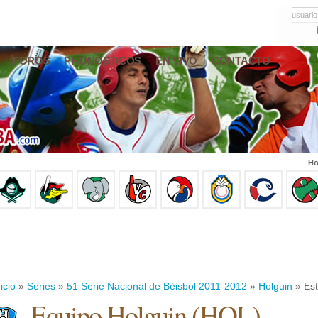
usuario
FOROS
PRONÓSTICOS
EN VIVO
CONTACTO
Ho
icio
»
Series
»
51 Serie Nacional de Béisbol 2011-2012
»
Holguin
» Est
Equipo Holguin (HOL)