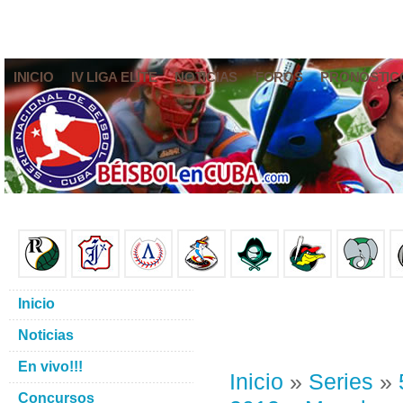
INICIO
IV LIGA ELITE
NOTICIAS
FOROS
PRONÓSTIC
Inicio
Noticias
En vivo!!!
Inicio
»
Series
»
Concursos