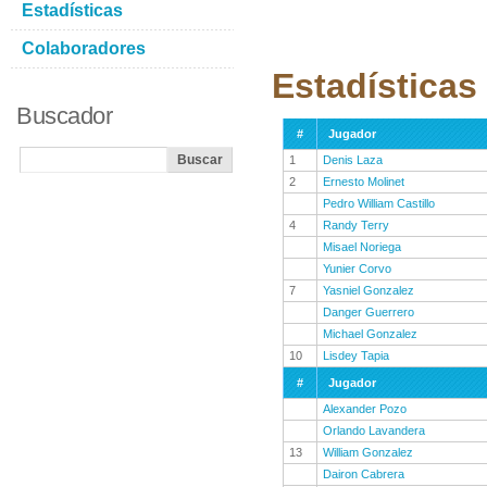
Estadísticas
Colaboradores
Estadísticas
Buscador
#
Jugador
1
Denis Laza
2
Ernesto Molinet
Pedro William Castillo
4
Randy Terry
Misael Noriega
Yunier Corvo
7
Yasniel Gonzalez
Danger Guerrero
Michael Gonzalez
10
Lisdey Tapia
#
Jugador
Alexander Pozo
Orlando Lavandera
13
William Gonzalez
Dairon Cabrera