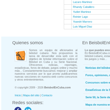
Lazaro Martinez
Rhandy Caballero
Yudiet Martinez
Reinier Lago
Yoandri Marrero
Luis Miguel Diaz
Quienes somos
En BeisbolE
Somos un equipo de aficionados al
Lo que puedes enco
béisbol cubano. Nos propusimos la
En BeisbolEnCuba.co
tarea de desarrollar esta web con el
béisbol cubano, estad
objetivo de brindar información sobre el
los juegos y más...
Béisbol en Cuba y su Serie Nacional.
Ofrecemos noticias, reportajes,
estadísticas, foros de debate, juegos online y mucho
Noticias del béisb
más... Constantemente buscamos mejorar y ampliar
nuestros servicios por lo que pronto publicaremos
Foros, opiniones, 
nuevas secciones en nuestra web como concursos
y otros entretenimientos.
Concursos sobre e
© copyright 2009 - 2026
BeisbolEnCuba.com
Estadísticas de la 
Inicio
|
Mapa del sitio
|
Contacto
Serie 50, la Serie d
Redes sociales:
Mapa de nuestra 