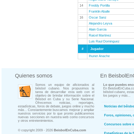
14
Freddy Portilla
Franklin Aballe
16
Oscar Sanz
Alejandro Leyva
Alain Garcia
Raicel Martinez
Luis Raul Dominguez
#
Jugador
Ihuner Anache
Quienes somos
En BeisbolE
Somos un equipo de aficionados al
Lo que puedes enco
béisbol cubano. Nos propusimos la
En BeisbolEnCuba.co
tarea de desarrollar esta web con el
béisbol cubano, estad
objetivo de brindar información sobre el
los juegos y más...
Béisbol en Cuba y su Serie Nacional.
Ofrecemos noticias, reportajes,
estadísticas, foros de debate, juegos online y mucho
Noticias del béisb
más... Constantemente buscamos mejorar y ampliar
nuestros servicios por lo que pronto publicaremos
Foros, opiniones, 
nuevas secciones en nuestra web como concursos
y otros entretenimientos.
Concursos sobre e
© copyright 2009 - 2026
BeisbolEnCuba.com
Estadísticas de la 