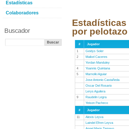
Estadísticas
Colaboradores
Estadísticas
por pelotazo
Buscador
#
Jugador
1
Geidys Soler
2
Maikel Caceres
Yordan Manduley
4
Yoannis Quintana
5
Marnolki Aguiar
Jose Antonio Castañeda
Oscar Del Rosario
Lerys Aguilera
9
Raudelin Legra
Yeison Pacheco
#
Jugador
11
Alexis Leyva
Laindel Efren Leyva
Angel Mario Tamayo