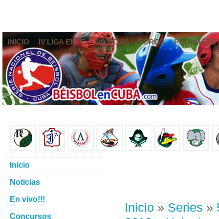
INICIO
IV LIGA ELITE
NOTICIAS
FOROS
PRONÓSTIC
Inicio
Noticias
En vivo!!!
Inicio
»
Series
»
Concursos