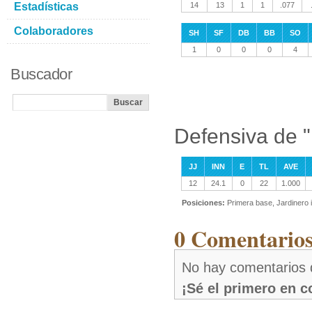
Estadísticas
14
13
1
1
.077
Colaboradores
SH
SF
DB
BB
SO
1
0
0
0
4
Buscador
Defensiva de "
JJ
INN
E
TL
AVE
12
24.1
0
22
1.000
Posiciones:
Primera base, Jardinero 
0 Comentarios
No hay comentarios d
¡Sé el primero en 