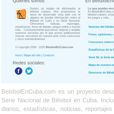
Quienes somos
En BeisbolE
Somos un equipo de aficionados al
Lo que puedes enco
béisbol cubano. Nos propusimos la
En BeisbolEnCuba.co
tarea de desarrollar esta web con el
béisbol cubano, estad
objetivo de brindar información sobre el
los juegos y más...
Béisbol en Cuba y su Serie Nacional.
Ofrecemos noticias, reportajes,
estadísticas, foros de debate, juegos online y mucho
Noticias del béisb
más... Constantemente buscamos mejorar y ampliar
nuestros servicios por lo que pronto publicaremos
Foros, opiniones, 
nuevas secciones en nuestra web como concursos
y otros entretenimientos.
Concursos sobre e
© copyright 2009 - 2026
BeisbolEnCuba.com
Estadísticas de la 
Inicio
|
Mapa del sitio
|
Contacto
Serie 50, la Serie d
Redes sociales:
Mapa de nuestra 
Directorio de Béi
BeisbolEnCuba.com es un proyecto desarr
Serie Nacional de Béisbol en Cuba. Inclui
diarios, estadísticas, noticias, report