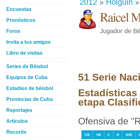
2012
»
Holguin
»
Encuestas
Raicel M
Pronósticos
Jugador de Bé
Foros
Invita a tus amigos
Libro de visitas
Series de Béisbol
51 Serie Nac
Equipos de Cuba
Estadios de béisbol
Estadísticas
Provincias de Cuba
etapa Clasifi
Reportajes
Ofensiva de "R
Artículos
Records
CB
VB
C
H
AVE