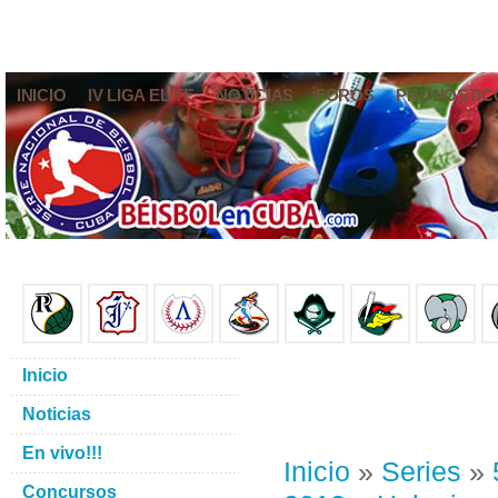
INICIO
IV LIGA ELITE
NOTICIAS
FOROS
PRONÓSTIC
Inicio
Noticias
En vivo!!!
Inicio
»
Series
»
Concursos