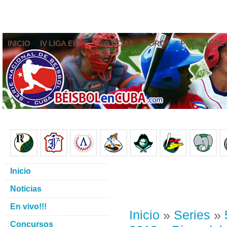
INICIO
IV LIGA ELITE
NOTICIAS
FOROS
PRONÓSTIC
Inicio
Noticias
En vivo!!!
Inicio
»
Series
»
Concursos