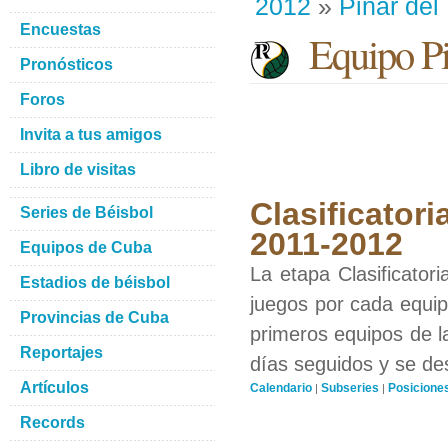
2012
»
Pinar del
Encuestas
Equipo Pin
Pronósticos
Foros
Invita a tus amigos
Libro de visitas
Clasificatori
Series de Béisbol
2011-2012
Equipos de Cuba
La etapa Clasificator
Estadios de béisbol
juegos por cada equipo
Provincias de Cuba
primeros equipos de l
Reportajes
días seguidos y se de
Artículos
Calendario
Subseries
Posicione
|
|
Records