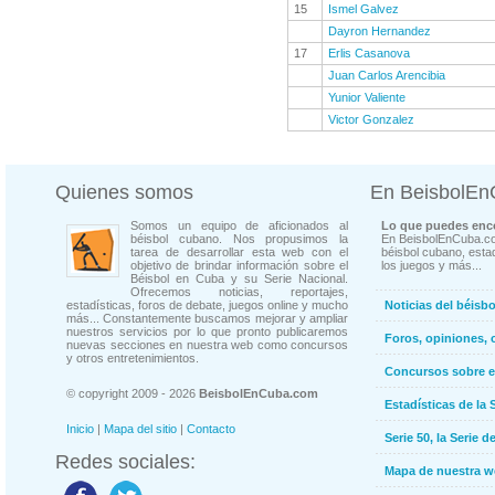
15
Ismel Galvez
Dayron Hernandez
17
Erlis Casanova
Juan Carlos Arencibia
Yunior Valiente
Victor Gonzalez
Quienes somos
En BeisbolE
Somos un equipo de aficionados al
Lo que puedes enco
béisbol cubano. Nos propusimos la
En BeisbolEnCuba.co
tarea de desarrollar esta web con el
béisbol cubano, estad
objetivo de brindar información sobre el
los juegos y más...
Béisbol en Cuba y su Serie Nacional.
Ofrecemos noticias, reportajes,
estadísticas, foros de debate, juegos online y mucho
Noticias del béisb
más... Constantemente buscamos mejorar y ampliar
nuestros servicios por lo que pronto publicaremos
Foros, opiniones, 
nuevas secciones en nuestra web como concursos
y otros entretenimientos.
Concursos sobre e
© copyright 2009 - 2026
BeisbolEnCuba.com
Estadísticas de la 
Inicio
|
Mapa del sitio
|
Contacto
Serie 50, la Serie d
Redes sociales:
Mapa de nuestra 