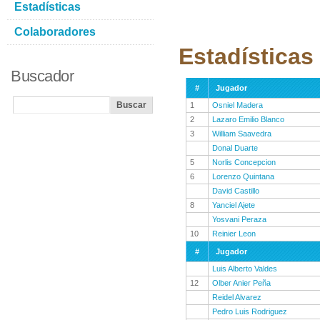
Estadísticas
Colaboradores
Estadísticas
Buscador
#
Jugador
1
Osniel Madera
2
Lazaro Emilio Blanco
3
William Saavedra
Donal Duarte
5
Norlis Concepcion
6
Lorenzo Quintana
David Castillo
8
Yanciel Ajete
Yosvani Peraza
10
Reinier Leon
#
Jugador
Luis Alberto Valdes
12
Olber Anier Peña
Reidel Alvarez
Pedro Luis Rodriguez